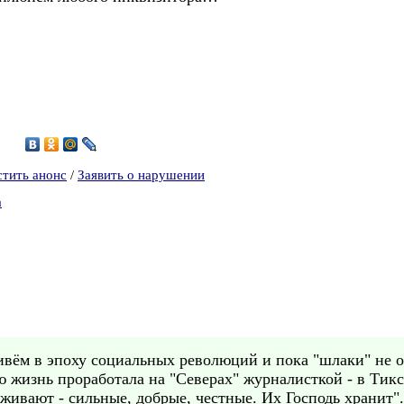
9
стить анонс
/
Заявить о нарушении
а
вём в эпоху социальных революций и пока "шлаки" не ос
ю жизнь проработала на "Северах" журналисткой - в Тик
живают - сильные, добрые, честные. Их Господь хранит".