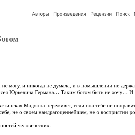
Авторы
Произведения
Рецензии
Поиск
Богом
 не могу, и никогда не думала, и в помышлении не держа
сея Юрьевича Германа… Таким богом быть не хочу… И ф
кстинская Мадонна переживет, если она тебе не понравитс
 себе, не о своем наидрагоценнейшем, не о восприятии р
нностей человеческих.