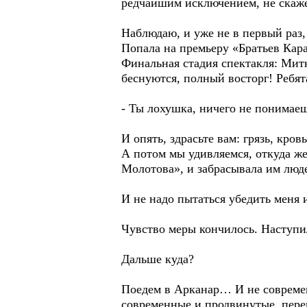
редчайшим исключением, не скаже
Наблюдаю, и уже не в первый ра
Попала на премьеру «Братьев Кар
Финальная стадия спектакля: Мит
беснуются, полный восторг! Ребят
- Ты лохушка, ничего не понимае
И опять, здрасьте вам: грязь, кро
А потом мы удивляемся, откуда же
Молотова», и забрасывала им лю
И не надо пытаться убедить меня 
Чувство меры кончилось. Наступи
Дальше куда?
Поедем в Арканар… И не современ
современные и продвинутые, пер