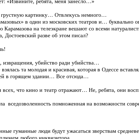
т: «Извините, ребята, меня занесло…»
з, грустную картинку… Отвлекусь немного…
амазовых» в один из московских театров и… буквально 
ю Карамазова на телеэкране вешают со всеми натуралис
а, Достоевский разве об этом писал?
шь!
вь, извращения, убийство ради убийства…
 взялась та молодая и красивая, которая в Одессе вставл
дей в горящем здании… Все отсюда…
и всех, что кино и театр отражают… Не, ребята, они во
ла вседозволенность помноженная на возможности совр
ные гуманные люди будут ужасаться зверствам средневек
еплюнем любого инквизитора…