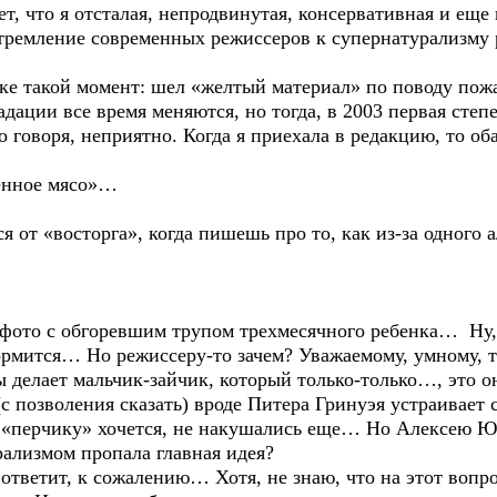
ет, что я отсталая, непродвинутая, консервативная и еще 
стремление современных режиссеров к супернатурализму 
ке такой момент: шел «желтый материал» по поводу пож
адации все время меняются, но тогда, в 2003 первая степ
 говоря, неприятно. Когда я приехала в редакцию, то оба
ренное мясо»…
я от «восторга», когда пишешь про то, как из-за одного 
 фото с обгоревшим трупом трехмесячного ребенка… Ну, 
кормится… Но режиссеру-то зачем? Уважаемому, умному, 
ы делает мальчик-зайчик, который только-только…, это он
с позволения сказать) вроде Питера Гринуэя устраивает 
 «перчику» хочется, не накушались еще… Но Алексею Ю
рализмом пропала главная идея?
ответит, к сожалению… Хотя, не знаю, что на этот вопро