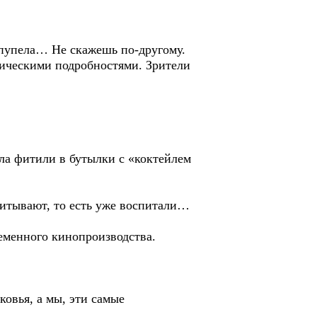
опупела… Не скажешь по-другому.
тическими подробностями. Зрители
яла фитили в бутылки с «коктейлем
спитывают, то есть уже воспитали…
еменного кинопроизводства.
овья, а мы, эти самые