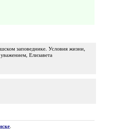
кшском заповеднике. Условия жизни,
С уважением, Елизавета
иске
.