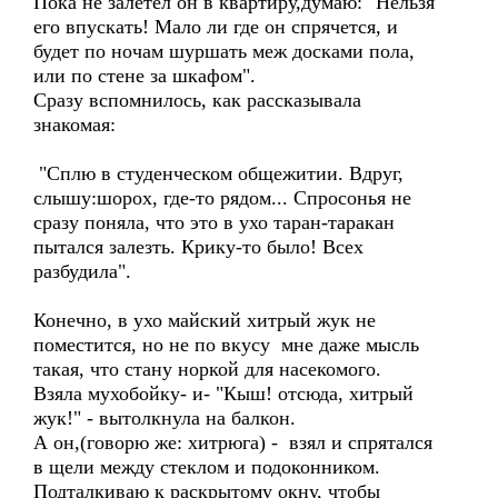
Пока не залетел он в квартиру,думаю: "Нельзя
его впускать! Мало ли где он спрячется, и
будет по ночам шуршать меж досками пола,
или по стене за шкафом".
Сразу вспомнилось, как рассказывала
знакомая:
"Сплю в студенческом общежитии. Вдруг,
слышу:шорох, где-то рядом... Спросонья не
сразу поняла, что это в ухо таран-таракан
пытался залезть. Крику-то было! Всех
разбудила".
Конечно, в ухо майский хитрый жук не
поместится, но не по вкусу мне даже мысль
такая, что стану норкой для насекомого.
Взяла мухобойку- и- "Кыш! отсюда, хитрый
жук!" - вытолкнула на балкон.
А он,(говорю же: хитрюга) - взял и спрятался
в щели между стеклом и подоконником.
Подталкиваю к раскрытому окну, чтобы