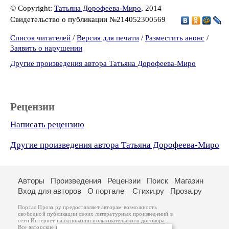
© Copyright:
Татьяна Дорофеева-Миро
, 2014
Свидетельство о публикации №214052300569
Список читателей
/
Версия для печати
/
Разместить анонс
/
Заявить о нарушении
Другие произведения автора Татьяна Дорофеева-Миро
Рецензии
Написать рецензию
Другие произведения автора Татьяна Дорофеева-Миро
Авторы
Произведения
Рецензии
Поиск
Магазин
Вход для авторов
О портале
Стихи.ру
Проза.ру
Портал Проза.ру предоставляет авторам возможность
свободной публикации своих литературных произведений в
сети Интернет на основании
пользовательского договора
.
Все авторские права на произведения принадлежат авторам