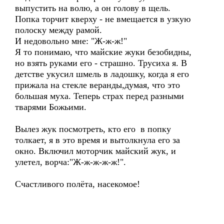
выпустить на волю, а он голову в щель.
Попка торчит кверху - не вмещается в узкую
полоску между рамой.
И недовольно мне: "Ж-ж-ж!"
Я то понимаю, что майские жуки безобидны,
но взять руками его - страшно. Трусиха я. В
детстве укусил шмель в ладошку, когда я его
прижала на стекле веранды,думая, что это
большая муха. Теперь страх перед разными
тварями Божьими.
Вылез жук посмотреть, кто его в попку
толкает, я в это время и вытолкнула его за
окно. Включил моторчик майский жук, и
улетел, ворча:"Ж-ж-ж-ж-ж!".
Счастливого полёта, насекомое!