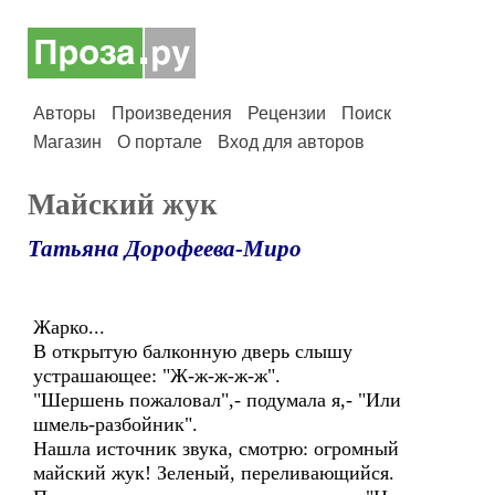
Авторы
Произведения
Рецензии
Поиск
Магазин
О портале
Вход для авторов
Майский жук
Татьяна Дорофеева-Миро
Жарко...
В открытую балконную дверь слышу
устрашающее: "Ж-ж-ж-ж-ж".
"Шершень пожаловал",- подумала я,- "Или
шмель-разбойник".
Нашла источник звука, смотрю: огромный
майский жук! Зеленый, переливающийся.