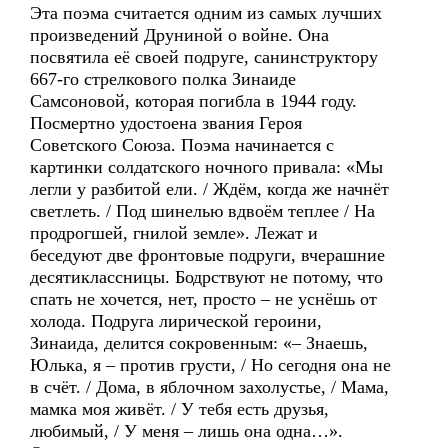
Эта поэма считается одним из самых лучших
произведений Друниной о войне. Она
посвятила её своей подруге, санинструктору
667-го стрелкового полка Зинаиде
Самсоновой, которая погибла в 1944 году.
Посмертно удостоена звания Героя
Советского Союза. Поэма начинается с
картинки солдатского ночного привала: «Мы
легли у разбитой ели. / Ждём, когда же начнёт
светлеть. / Под шинелью вдвоём теплее / На
продрогшей, гнилой земле». Лежат и
беседуют две фронтовые подруги, вчерашние
десятиклассницы. Бодрствуют не потому, что
спать не хочется, нет, просто – не уснёшь от
холода. Подруга лирической героини,
Зинаида, делится сокровенным: «– Знаешь,
Юлька, я – против грусти, / Но сегодня она не
в счёт. / Дома, в яблочном захолустье, / Мама,
мамка моя живёт. / У тебя есть друзья,
любимый, / У меня – лишь она одна…».