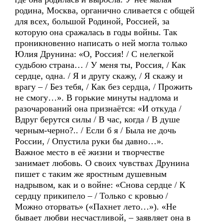
родина, Москва, органично сливается с общей
для всех, большой Родиной, Россией, за
которую она сражалась в годы войны. Так
проникновенно написать о ней могла только
Юлия Друнина: «О, Россия! / С нелегкой
судьбою страна… / У меня ты, Россия, / Как
сердце, одна. / Я и другу скажу, / Я скажу и
врагу – / Без тебя, / Как без сердца, / Прожить
не смогу…». В горькие минуты надлома и
разочарований она признаётся: «И откуда /
Вдруг берутся силы / В час, когда / В душе
черным-черно?.. / Если б я / Была не дочь
России, / Опустила руки бы давно…».
Важное место в её жизни и творчестве
занимает любовь. О своих чувствах Друнина
пишет с таким же яростным душевным
надрывом, как и о войне: «Снова сердце / К
сердцу прикипело – / Только с кровью /
Можно оторвать» («Пахнет лето…»). «Не
бывает любви несчастливой, – заявляет она в