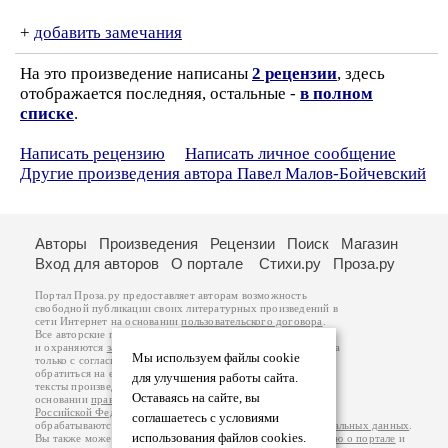
+
добавить замечания
На это произведение написаны
2 рецензии
, здесь
отображается последняя, остальные -
в полном
списке
.
Написать рецензию
Написать личное сообщение
Другие произведения автора Павел Малов-Бойчевский
Авторы
Произведения
Рецензии
Поиск
Магазин
Вход для авторов
О портале
Стихи.ру
Проза.ру
Портал Проза.ру предоставляет авторам возможность
свободной публикации своих литературных произведений в
сети Интернет на основании
пользовательского договора
.
Все авторские права на произведения принадлежат авторам
и охраняются
законом
. Перепечатка произведений возможна
Мы используем файлы cookie
только с согласия его автора, к которому вы можете
обратиться на его авторской странице. Ответственность за
для улучшения работы сайта.
тексты произведений авторы несут самостоятельно на
Оставаясь на сайте, вы
основании
правил публикации
и
законодательства
Российской Федерации
. Данные пользователей
соглашаетесь с условиями
обрабатываются на основании
Политики обработки персональных данных
.
использования файлов cookies.
Вы также можете посмотреть более подробную
информацию о портале
и