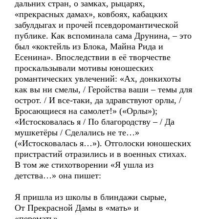
дальних стран, о замках, рыцарях,
«прекрасных дамах», ковбоях, кабацких
забулдыгах и прочей псевдоромантической
публике. Как вспоминала сама Друнина, – это
был «коктейль из Блока, Майна Рида и
Есенина». Впоследствии в её творчестве
проскальзывали мотивы юношеских
романтических увлечений: «Ах, донкихоты
как вы ни смелы, / Геройства ваши – темы для
острот. / И все-таки, да здравствуют орлы, /
Бросающиеся на самолет!» («Орлы»);
«Истосковалась я / По благородству – / Да
мушкетёры / Сделались не те…»
(«Истосковалась я…»). Отголоски юношеских
пристрастий отразились и в военных стихах.
В том же стихотворении «Я ушла из
детства…» она пишет:
Я пришла из школы в блиндажи сырые,
От Прекрасной Дамы в «мать» и
«перемать»…