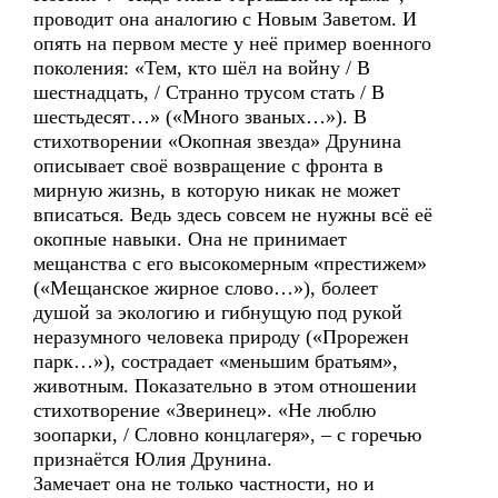
проводит она аналогию с Новым Заветом. И
опять на первом месте у неё пример военного
поколения: «Тем, кто шёл на войну / В
шестнадцать, / Странно трусом стать / В
шестьдесят…» («Много званых…»). В
стихотворении «Окопная звезда» Друнина
описывает своё возвращение с фронта в
мирную жизнь, в которую никак не может
вписаться. Ведь здесь совсем не нужны всё её
окопные навыки. Она не принимает
мещанства с его высокомерным «престижем»
(«Мещанское жирное слово…»), болеет
душой за экологию и гибнущую под рукой
неразумного человека природу («Прорежен
парк…»), сострадает «меньшим братьям»,
животным. Показательно в этом отношении
стихотворение «Зверинец». «Не люблю
зоопарки, / Словно концлагеря», – с горечью
признаётся Юлия Друнина.
Замечает она не только частности, но и