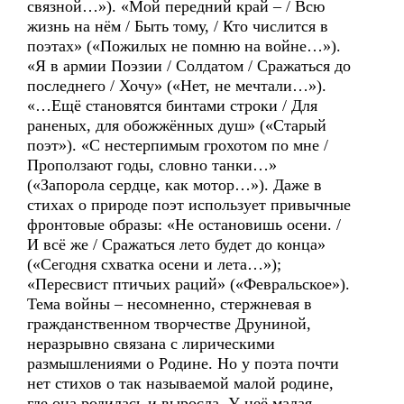
связной…»). «Мой передний край – / Всю
жизнь на нём / Быть тому, / Кто числится в
поэтах» («Пожилых не помню на войне…»).
«Я в армии Поэзии / Солдатом / Сражаться до
последнего / Хочу» («Нет, не мечтали…»).
«…Ещё становятся бинтами строки / Для
раненых, для обожжённых душ» («Старый
поэт»). «С нестерпимым грохотом по мне /
Проползают годы, словно танки…»
(«Запорола сердце, как мотор…»). Даже в
стихах о природе поэт использует привычные
фронтовые образы: «Не остановишь осени. /
И всё же / Сражаться лето будет до конца»
(«Сегодня схватка осени и лета…»);
«Пересвист птичьих раций» («Февральское»).
Тема войны – несомненно, стержневая в
гражданственном творчестве Друниной,
неразрывно связана с лирическими
размышлениями о Родине. Но у поэта почти
нет стихов о так называемой малой родине,
где она родилась и выросла. У неё малая