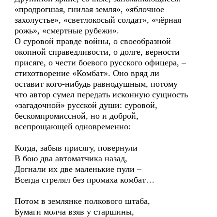
«продрогшая, гнилая земля», «яблочное
захолустье», «светлокосый солдат», «чёрная
рожь», «смертные рубежи».
О суровой правде войны, о своеобразной
окопной справедливости, о долге, верности
присяге, о чести боевого русского офицера, –
стихотворение «Комбат». Оно вряд ли
оставит кого-нибудь равнодушным, потому
что автор сумел передать исконную сущность
«загадочной» русской души: суровой,
бескомпромиссной, но и доброй,
всепрощающей одновременно:
Когда, забыв присягу, повернули
В бою два автоматчика назад,
Догнали их две маленькие пули –
Всегда стрелял без промаха комбат…
Потом в землянке полкового штаба,
Бумаги молча взяв у старшины,