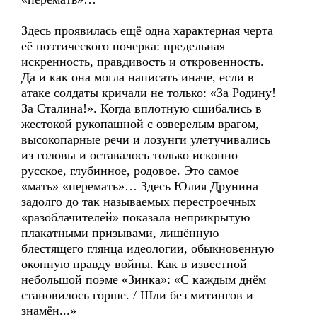
Здесь проявилась ещё одна характерная черта
её поэтического почерка: предельная
искренность, правдивость и откровенность.
Да и как она могла написать иначе, если в
атаке солдаты кричали не только: «За Родину!
За Сталина!». Когда вплотную сшибались в
жестокой рукопашной с озверелым врагом, –
высокопарные речи и лозунги улетучивались
из головы и оставалось только исконно
русское, глубинное, родовое. Это самое
«мать» «перемать»… Здесь Юлия Друнина
задолго до так называемых перестроечных
«разоблачителей» показала неприкрытую
плакатными призывами, лишённую
блестящего глянца идеологии, обыкновенную
окопную правду войны. Как в известной
небольшой поэме «Зинка»: «С каждым днём
становилось горше. / Шли без митингов и
знамён...»