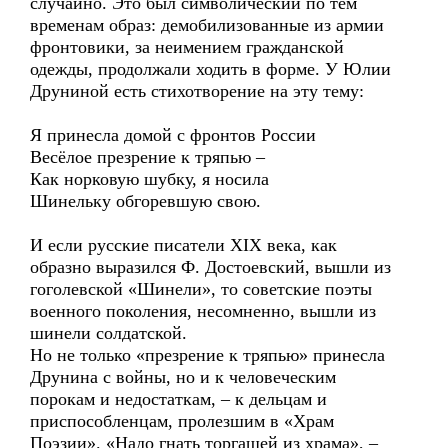
случайно. Это был символический по тем
временам образ: демобилизованные из армии
фронтовики, за неимением гражданской
одежды, продолжали ходить в форме. У Юлии
Друниной есть стихотворение на эту тему:
Я принесла домой с фронтов России
Весёлое презрение к тряпью –
Как норковую шубку, я носила
Шинельку обгоревшую свою.
И если русские писатели XIX века, как
образно выразился Ф. Достоевский, вышли из
гоголевской «Шинели», то советские поэты
военного поколения, несомненно, вышли из
шинели солдатской.
Но не только «презрение к тряпью» принесла
Друнина с войны, но и к человеческим
порокам и недостаткам, – к дельцам и
приспособленцам, пролезшим в «Храм
Поэзии». «Надо гнать торгашей из храма», –