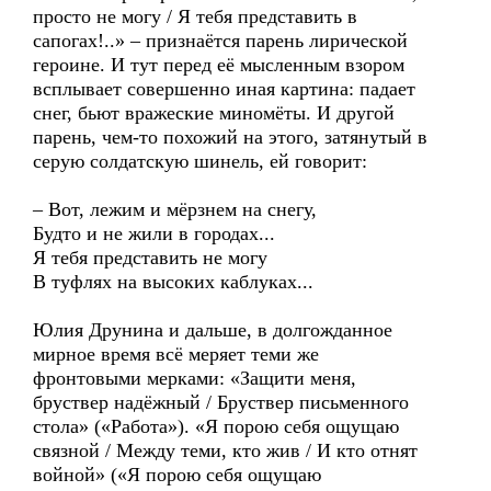
просто не могу / Я тебя представить в
сапогах!..» – признаётся парень лирической
героине. И тут перед её мысленным взором
всплывает совершенно иная картина: падает
снег, бьют вражеские миномёты. И другой
парень, чем-то похожий на этого, затянутый в
серую солдатскую шинель, ей говорит:
– Вот, лежим и мёрзнем на снегу,
Будто и не жили в городах...
Я тебя представить не могу
В туфлях на высоких каблуках...
Юлия Друнина и дальше, в долгожданное
мирное время всё меряет теми же
фронтовыми мерками: «Защити меня,
бруствер надёжный / Бруствер письменного
стола» («Работа»). «Я порою себя ощущаю
связной / Между теми, кто жив / И кто отнят
войной» («Я порою себя ощущаю