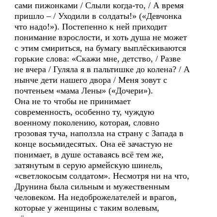
сами пижонками / Слыли когда-то, / А время
пришло – / Уходили в солдаты!» («Девчонка
что надо!»). Постепенно к ней приходит
понимание взрослости, и хоть душа не может
с этим смириться, на бумагу выплёскиваются
горькие слова: «Скажи мне, детство, / Разве
не вчера / Гуляла я в пальтишке до колена? / А
нынче дети нашего двора / Меня зовут с
почтеньем «мама Лены» («Дочери»).
Она не то чтобы не принимает
современность, особенно ту, чуждую
военному поколению, которая, словно
грозовая туча, наползла на страну с Запада в
конце восьмидесятых. Она её зачастую не
понимает, в душе оставаясь всё тем же,
затянутым в серую армейскую шинель,
«светлокосым солдатом». Несмотря ни на что,
Друнина была сильным и мужественным
человеком. На недоброжелателей и врагов,
которые у женщины с таким волевым,