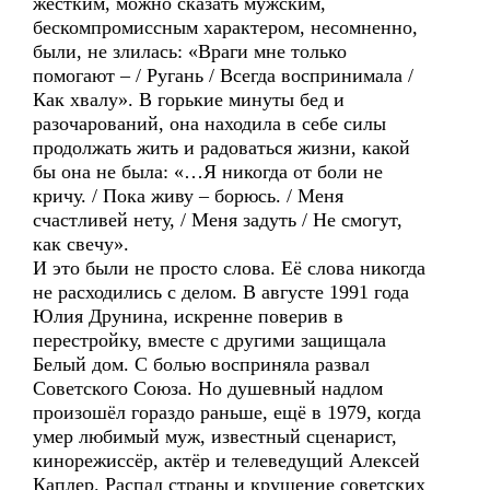
жёстким, можно сказать мужским,
бескомпромиссным характером, несомненно,
были, не злилась: «Враги мне только
помогают – / Ругань / Всегда воспринимала /
Как хвалу». В горькие минуты бед и
разочарований, она находила в себе силы
продолжать жить и радоваться жизни, какой
бы она не была: «…Я никогда от боли не
кричу. / Пока живу – борюсь. / Меня
счастливей нету, / Меня задуть / Не смогут,
как свечу».
И это были не просто слова. Её слова никогда
не расходились с делом. В августе 1991 года
Юлия Друнина, искренне поверив в
перестройку, вместе с другими защищала
Белый дом. С болью восприняла развал
Советского Союза. Но душевный надлом
произошёл гораздо раньше, ещё в 1979, когда
умер любимый муж, известный сценарист,
кинорежиссёр, актёр и телеведущий Алексей
Каплер. Распад страны и крушение советских