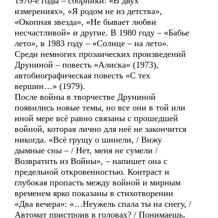
1970-е годы – сборники: «В двух
измерениях», «Я родом не из детства»,
«Окопная звезда», «Не бывает любви
несчастливой» и другие. В 1980 году – «Бабье
лето», в 1983 году – «Солнце – на лето».
Среди немногих прозаических произведений
Друниной – повесть «Алиска» (1973),
автобиографическая повесть «С тех
вершин…» (1979).
После войны в творчестве Друниной
появились новые темы, но все они в той или
иной мере всё равно связаны с прошедшей
войной, которая лично для неё не закончится
никогда. «Всё грущу о шинели, / Вижу
дымные сны – / Нет, меня не сумели /
Возвратить из Войны», – напишет она с
предельной откровенностью. Контраст и
глубокая пропасть между войной и мирным
временем ярко показаны в стихотворении
«Два вечера»: «…Неужель спала ты на снегу, /
Автомат пристроив в головах? / Понимаешь,