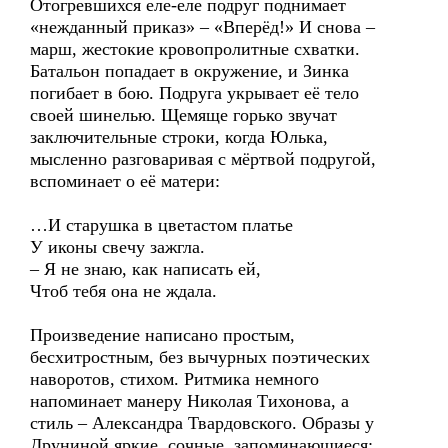
Отогревшихся еле-еле подруг поднимает
«нежданный приказ» – «Вперёд!» И снова –
марш, жестокие кровопролитные схватки.
Батальон попадает в окружение, и Зинка
погибает в бою. Подруга укрывает её тело
своей шинелью. Щемяще горько звучат
заключительные строки, когда Юлька,
мысленно разговаривая с мёртвой подругой,
вспоминает о её матери:
…И старушка в цветастом платье
У иконы свечу зажгла.
– Я не знаю, как написать ей,
Чтоб тебя она не ждала.
Произведение написано простым,
бесхитростным, без вычурных поэтических
наворотов, стихом. Ритмика немного
напоминает манеру Николая Тихонова, а
стиль – Александра Твардовского. Образы у
Друниной яркие, сочные, запоминающиеся: