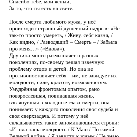
Спасибо тебе, мой ясный,
За то, что ты есть на свете.
После смерти любимого мужа, у неё
происходит страшный душевный надрыв: «Не
так-то просто умереть, / Живу, себя казня, /
Как видно, / Разводящий – Смерть – / Забыла
про меня…» («Вдова»).
Друнина много размышляет о разных
поколениях, по-своему решая извечную
проблему отцов и детей. Но она не
противопоставляет себя – им, не завидует их
молодости, силе, красоте, возможностям.
Умудрённая фронтовым опытом, рано
повзрослевшая, повидавшая жизнь,
взглянувшая в холодные глаза смерти, она
понимает: у каждого поколения своя судьба и
своя сверхзадача. И потому у неё
складываются такие запоминающиеся строки:
«И шла наша молодость / К Маю / По самой
Великой войне. / Я зависти к юным / Не знаю