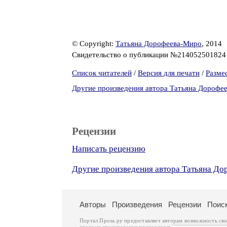
© Copyright:
Татьяна Дорофеева-Миро
, 2014
Свидетельство о публикации №21405250182
Список читателей
/
Версия для печати
/
Разме
Другие произведения автора Татьяна Дорофе
Рецензии
Написать рецензию
Другие произведения автора Татьяна Д
Авторы
Произведения
Рецензии
Поис
Портал Проза.ру предоставляет авторам возможность св