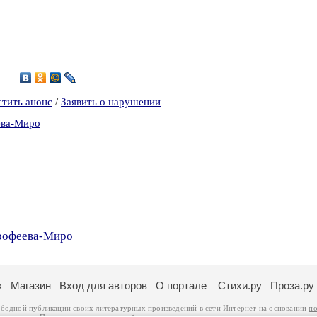
4
стить анонс
/
Заявить о нарушении
ева-Миро
орофеева-Миро
к
Магазин
Вход для авторов
О портале
Стихи.ру
Проза.ру
ободной публикации своих литературных произведений в сети Интернет на основании
по