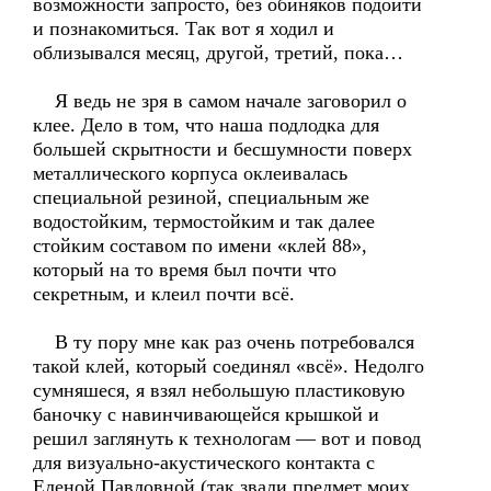
возможности запросто, без обиняков подойти
и познакомиться. Так вот я ходил и
облизывался месяц, другой, третий, пока…
Я ведь не зря в самом начале заговорил о
клее. Дело в том, что наша подлодка для
большей скрытности и бесшумности поверх
металлического корпуса оклеивалась
специальной резиной, специальным же
водостойким, термостойким и так далее
стойким составом по имени «клей 88»,
который на то время был почти что
секретным, и клеил почти всё.
В ту пору мне как раз очень потребовался
такой клей, который соединял «всё». Недолго
сумняшеся, я взял небольшую пластиковую
баночку с навинчивающейся крышкой и
решил заглянуть к технологам — вот и повод
для визуально-акустического контакта с
Еленой Павловной (так звали предмет моих