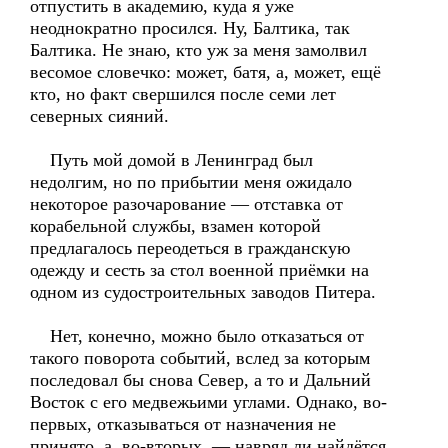
отпустить в академию, куда я уже
неоднократно просился. Ну, Балтика, так
Балтика. Не знаю, кто уж за меня замолвил
весомое словечко: может, батя, а, может, ещё
кто, но факт свершился после семи лет
северных сияний.
Путь мой домой в Ленинград был
недолгим, но по прибытии меня ожидало
некоторое разочарование — отставка от
корабельной службы, взамен которой
предлагалось переодеться в гражданскую
одежду и сесть за стол военной приёмки на
одном из судостроительных заводов Питера.
Нет, конечно, можно было отказаться от
такого поворота событий, вслед за которым
последовал бы снова Север, а то и Дальний
Восток с его медвежьими углами. Однако, во-
первых, отказываться от назначения не
принято, а, во-вторых, — навряд ли найдётся