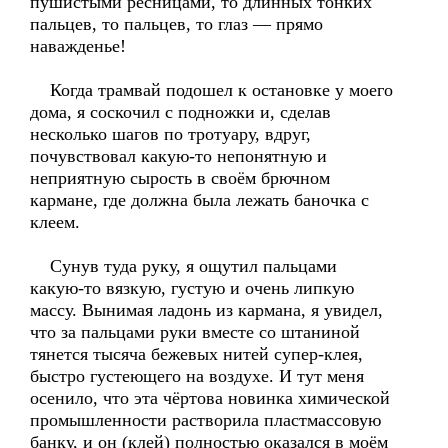
пушистыми ресницами, то длинных тонких
пальцев, то пальцев, то глаз — прямо
наважденье!
Когда трамвай подошел к остановке у моего
дома, я соскочил с подножки и, сделав
несколько шагов по тротуару, вдруг,
почувствовал какую-то непонятную и
неприятную сырость в своём брючном
кармане, где должна была лежать баночка с
клеем.
Сунув туда руку, я ощутил пальцами
какую-то вязкую, густую и очень липкую
массу. Вынимая ладонь из кармана, я увидел,
что за пальцами руки вместе со штаниной
тянется тысяча бежевых нитей супер-клея,
быстро густеющего на воздухе. И тут меня
осенило, что эта чёртова новинка химической
промышленности растворила пластмассовую
банку, и он (клей) полностью оказался в моём