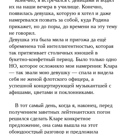
Конечно, я встречался с девицами и водил
их на наши вечера в училище. Конечно,
появилась девушка, которую я хотел и даже
намеревался позвать за собой, куда Родина
прикажет, но до поры, до времени на эту тему
не говорил.
Девушка эта была мила и пригожа да ещё
обременена той интеллигентностью, которая
так притягивает столичных юношей в
букетно-конфетный период. Было только одно
НО, которое осложняло мои намерения: Клара
— так звали мою девушку — спала и видела
себя не женой флотского офицера, а
успешной концертирующей музыкантшей с
афишами, цветами и поклонниками.
В тот самый день, когда я, наконец, перед
получением заветных лейтенантских погон
решился сделать Кларе конкретное
предложение, она сама вышла на этот
обоюдоострый разговор и предложила