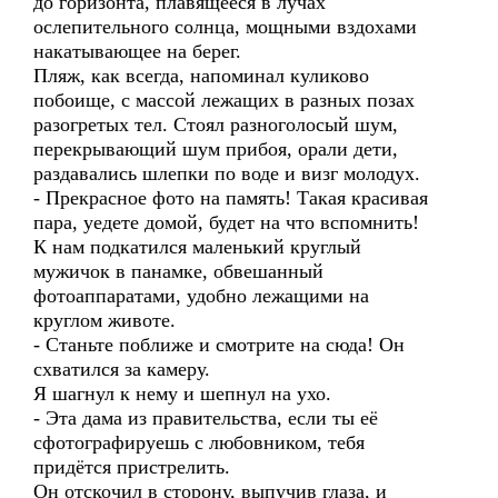
до горизонта, плавящееся в лучах
ослепительного солнца, мощными вздохами
накатывающее на берег.
Пляж, как всегда, напоминал куликово
побоище, с массой лежащих в разных позах
разогретых тел. Стоял разноголосый шум,
перекрывающий шум прибоя, орали дети,
раздавались шлепки по воде и визг молодух.
- Прекрасное фото на память! Такая красивая
пара, уедете домой, будет на что вспомнить!
К нам подкатился маленький круглый
мужичок в панамке, обвешанный
фотоаппаратами, удобно лежащими на
круглом животе.
- Станьте поближе и смотрите на сюда! Он
схватился за камеру.
Я шагнул к нему и шепнул на ухо.
- Эта дама из правительства, если ты её
сфотографируешь с любовником, тебя
придётся пристрелить.
Он отскочил в сторону, выпучив глаза, и