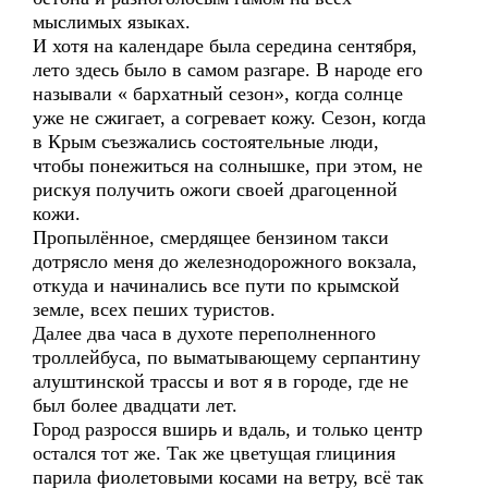
мыслимых языках.
И хотя на календаре была середина сентября,
лето здесь было в самом разгаре. В народе его
называли « бархатный сезон», когда солнце
уже не сжигает, а согревает кожу. Сезон, когда
в Крым съезжались состоятельные люди,
чтобы понежиться на солнышке, при этом, не
рискуя получить ожоги своей драгоценной
кожи.
Пропылённое, смердящее бензином такси
дотрясло меня до железнодорожного вокзала,
откуда и начинались все пути по крымской
земле, всех пеших туристов.
Далее два часа в духоте переполненного
троллейбуса, по выматывающему серпантину
алуштинской трассы и вот я в городе, где не
был более двадцати лет.
Город разросся вширь и вдаль, и только центр
остался тот же. Так же цветущая глициния
парила фиолетовыми косами на ветру, всё так