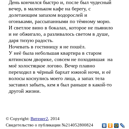
День кончился быстро и, после был чудесный
вечер, в маленьком кафе на берегу, с
долетающим запахом водорослей и
огоньками, рассыпанными по тёмному морю.
И светлое вино в бокалах, которое не пьянило
и не обжигало, а разливалось светом в душе,
даря тихую радость.
Ночевать в гостиницу я не пошёл.
У неё была небольшая квартира в старом
ялтинском дворике, совсем не походившая на
моё холостяцкое логово. Вечер плавно
переходил в чёрный бархат южной ночи, и её
волосы коснулись моего лица, а запах тела
заставил забыть, кем я был раньше в какой-то
другой жизни.
© Copyright:
Витенег2
, 2014
Свидетельство о публикации №214052800824