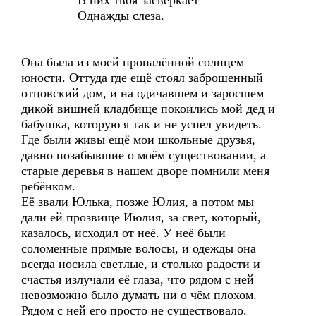
В них твоя засверкает
Однажды слеза.
Она была из моей пропалённой солнцем
юности. Оттуда где ещё стоял заброшенный
отцовский дом, и на одичавшем и заросшем
дикой вишней кладбище покоились мой дед и
бабушка, которую я так и не успел увидеть.
Где были живы ещё мои школьные друзья,
давно позабывшие о моём существовании, а
старые деревья в нашем дворе помнили меня
ребёнком.
Её звали Юлька, позже Юлия, а потом мы
дали ей прозвище Июлия, за свет, который,
казалось, исходил от неё. У неё были
соломенные прямые волосы, и одежды она
всегда носила светлые, и столько радости и
счастья излучали её глаза, что рядом с ней
невозможно было думать ни о чём плохом.
Рядом с ней его просто не существовало.