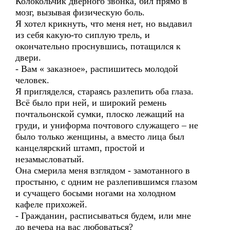
Колокольчик дверного звонка, бил прямо в
мозг, вызывая физическую боль.
Я хотел крикнуть, что меня нет, но выдавил
из себя какую-то сиплую трель, и
окончательно проснувшись, потащился к
двери.
- Вам « заказное», распишитесь молодой
человек.
Я пригляделся, стараясь разлепить оба глаза.
Всё было при ней, и широкий ремень
почтальонской сумки, плоско лежащий на
груди, и униформа почтового служащего – не
было только женщины, а вместо лица был
канцелярский штамп, простой и
незамысловатый.
Она смерила меня взглядом - замотанного в
простыню, с одним не разлепившимся глазом
и сучащего босыми ногами на холодном
кафеле прихожей.
- Гражданин, расписываться будем, или мне
до вечера на вас любоваться?