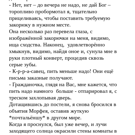
- Нет, нет – до вечера не надо, не дай Бог –
торопливо пробормотал я, тщательно
прицеливаясь, чтобы поставить требуемую
закорюку в нужном месте.
Она несколько раз перевела глаза, с
изображённой закорючки на меня, видимо,
ища сходства. Наконец, удовлетворённо
хмыкнув, видимо, найдя оное и, сунула мне в
руки плотный конверт, процедив сквозь
серые зубы.
- К-р-р-а-савец, пить меньше надо! Они ещё
письма заказные получают.
- Гражданочка, глядя на Вас, мне кажется, что
пить надо намного больше - отпарировал я, с
треском захлопывая дверь.
Дотащившись до постели, я снова бросился в
объятия Морфея, оставив жуткую
*почтальёншу* в другом мире.
Когда я проснулся, был уже вечер, и лучи
заходящего солнца окрасили стены комнаты в