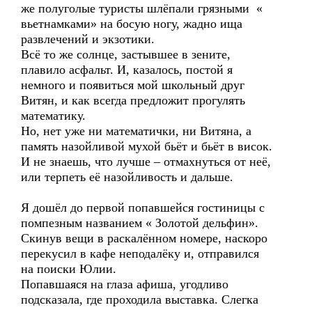
же полуголые туристы шлёпали грязными «
вьетнамками» на босую ногу, жадно ища
развлечений и экзотики.
Всё то же солнце, застывшее в зените,
плавило асфальт. И, казалось, постой я
немного и появиться мой школьный друг
Витян, и как всегда предложит прогулять
математику.
Но, нет уже ни математички, ни Витяна, а
память назойливой мухой бьёт и бьёт в висок.
И не знаешь, что лучше – отмахнуться от неё,
или терпеть её назойливость и дальше.
Я дошёл до первой попавшейся гостиницы с
помпезным названием « Золотой дельфин».
Скинув вещи в раскалённом номере, наскоро
перекусил в кафе неподалёку и, отправился
на поиски Юлии.
Попавшаяся на глаза афиша, угодливо
подсказала, где проходила выставка. Слегка