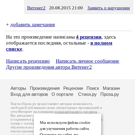
Витенег2
20.08.2015 21:00
Заявить о нарушении
+
добавить замечания
На это произведение написаны
4 рецензии
, здесь
отображается последняя, остальные -
в полном
списке
.
Написать рецензию
Написать личное сообщение
Другие произведения автора Витенег2
Авторы
Произведения
Рецензии
Поиск
Магазин
Вход для авторов
О портале
Стихи.ру
Проза.ру
Портал Проза.ру предоставляет авторам возможность
свободной публикации своих литературных произведений в
сети Интернет на основании
пользовательского договора
.
Все авторские права на произведения принадлежат авторам
и охраняются
законом
. Перепечатка произведений возможна
Мы используем файлы cookie
только с согласия его автора, к которому вы можете
обратиться на его авторской странице. Ответственность за
для улучшения работы сайта.
тексты произведений авторы несут самостоятельно на
Оставаясь на сайте, вы