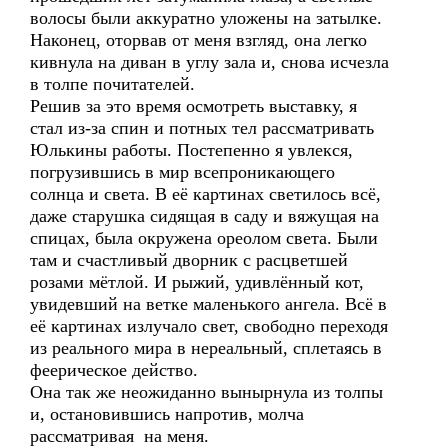
волосы были аккуратно уложены на затылке.
Наконец, оторвав от меня взгляд, она легко
кивнула на диван в углу зала и, снова исчезла
в толпе почитателей.
Решив за это время осмотреть выставку, я
стал из-за спин и потных тел рассматривать
Юлькины работы. Постепенно я увлекся,
погрузившись в мир всепроникающего
солнца и света. В её картинах светилось всё,
даже старушка сидящая в саду и вяжущая на
спицах, была окружена ореолом света. Были
там и счастливый дворник с расцветшей
розами мётлой. И рыжий, удивлённый кот,
увидевший на ветке маленького ангела. Всё в
её картинах излучало свет, свободно переходя
из реального мира в нереальный, сплетаясь в
феерическое действо.
Она так же неожиданно вынырнула из толпы
и, остановившись напротив, молча
рассматривая на меня.