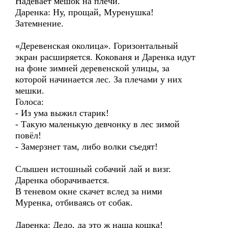
Надевает мешок на плечи.
Даренка: Ну, прощай, Муренушка!
Затемнение.
«Деревенская околица». Горизонтальный
экран расширяется. Кокованя и Даренка идут
на фоне зимней деревенской улицы, за
которой начинается лес. За плечами у них
мешки.
Голоса:
- Из ума выжил старик!
- Такую маленькую девчонку в лес зимой
повёл!
- Замерзнет там, либо волки съедят!
Слышен истошный собачий лай и визг.
Даренка оборачивается.
В теневом окне скачет вслед за ними
Муренка, отбиваясь от собак.
Даренка: Дедо, да это ж наша кошка!