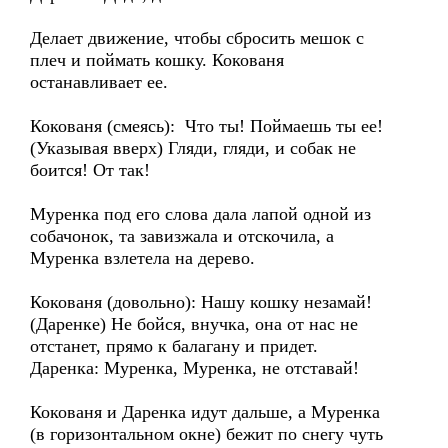
Делает движение, чтобы сбросить мешок с
плеч и поймать кошку. Кокованя
останавливает ее.
Кокованя (смеясь): Что ты! Поймаешь ты ее!
(Указывая вверх) Гляди, гляди, и собак не
боится! От так!
Муренка под его слова дала лапой одной из
собачонок, та завизжала и отскочила, а
Муренка взлетела на дерево.
Кокованя (довольно): Нашу кошку незамай!
(Даренке) Не бойся, внучка, она от нас не
отстанет, прямо к балагану и придет.
Даренка: Муренка, Муренка, не отставай!
Кокованя и Даренка идут дальше, а Муренка
(в горизонтальном окне) бежит по снегу чуть