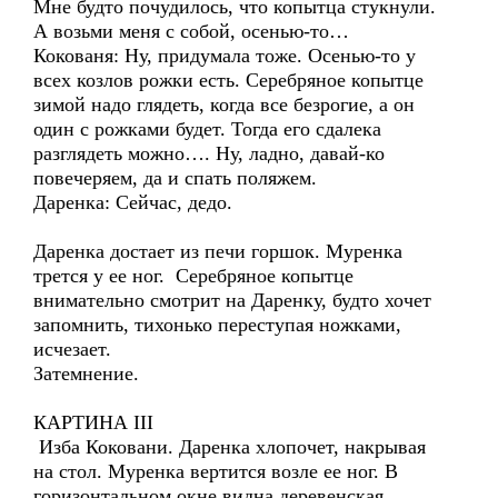
Мне будто почудилось, что копытца стукнули.
А возьми меня с собой, осенью-то…
Кокованя: Ну, придумала тоже. Осенью-то у
всех козлов рожки есть. Серебряное копытце
зимой надо глядеть, когда все безрогие, а он
один с рожками будет. Тогда его сдалека
разглядеть можно…. Ну, ладно, давай-ко
повечеряем, да и спать поляжем.
Даренка: Сейчас, дедо.
Даренка достает из печи горшок. Муренка
трется у ее ног. Серебряное копытце
внимательно смотрит на Даренку, будто хочет
запомнить, тихонько переступая ножками,
исчезает.
Затемнение.
КАРТИНА III
Изба Коковани. Даренка хлопочет, накрывая
на стол. Муренка вертится возле ее ног. В
горизонтальном окне видна деревенская