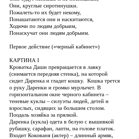
Они, круглые сиротинушки.
Пожалеть-то их будет некому,
Понашатаются они и наскитаются,
Ходючи по людям добрыим,
Понаскучат они людям добрыим.
Первое действие («черный кабинет»)
КАРТИНА I
Кроватка Даши превращается в лавку
(снимается передняя стенка), на которой
сидит Даренка и гладит кошку. Кошка трется
о руку Даренки и громко мурлычет. В
горизонтальном окне черного кабинета –
теневые куклы – силуэты людей, детей и
взрослых, сидящих за большим столом.
Поодаль хозяйка за прялкой.
Даренка (кукла) одета в белую с вышивкой
рубашку, сарафан, лапти, на голове платок.
Входит Кокованя (актер) – длинный армяк,