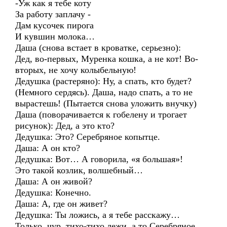
-Уж как я тебе коту
За работу заплачу -
Дам кусочек пирога
И кувшин молока…
Даша (снова встает в кроватке, серьезно):
Дед, во-первых, Муренка кошка, а не кот! Во-
вторых, не хочу колыбельную!
Дедушка (растеряно): Ну, а спать, кто будет?
(Немного сердясь). Даша, надо спать, а то не
вырастешь! (Пытается снова уложить внучку)
Даша (поворачивается к гобелену и трогает
рисунок): Дед, а это кто?
Дедушка: Это? Серебряное копытце.
Даша: А он кто?
Дедушка: Вот… А говорила, «я большая»!
Это такой козлик, волшебный…
Даша: А он живой?
Дедушка: Конечно.
Даша: А, где он живет?
Дедушка: Ты ложись, а я тебе расскажу…
Только, чур, тихо-тихо лежи, а то Серебряное