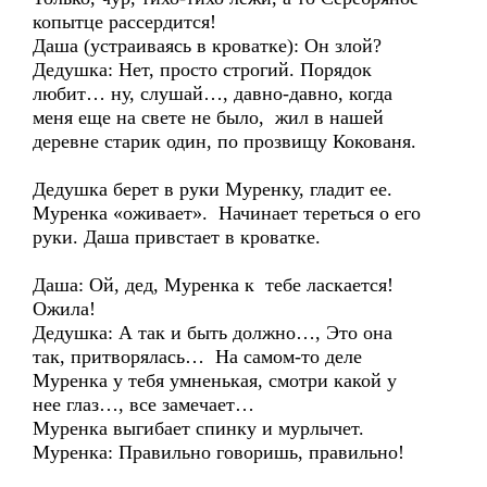
копытце рассердится!
Даша (устраиваясь в кроватке): Он злой?
Дедушка: Нет, просто строгий. Порядок
любит… ну, слушай…, давно-давно, когда
меня еще на свете не было, жил в нашей
деревне старик один, по прозвищу Кокованя.
Дедушка берет в руки Муренку, гладит ее.
Муренка «оживает». Начинает тереться о его
руки. Даша привстает в кроватке.
Даша: Ой, дед, Муренка к тебе ласкается!
Ожила!
Дедушка: А так и быть должно…, Это она
так, притворялась… На самом-то деле
Муренка у тебя умненькая, смотри какой у
нее глаз…, все замечает…
Муренка выгибает спинку и мурлычет.
Муренка: Правильно говоришь, правильно!