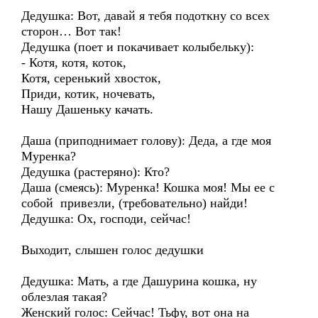
Дедушка: Вот, давай я тебя подоткну со всех
сторон… Вот так!
Дедушка (поет и покачивает колыбельку):
- Котя, котя, коток,
Котя, серенький хвосток,
Приди, котик, ночевать,
Нашу Дашеньку качать.
Даша (приподнимает голову): Деда, а где моя
Муренка?
Дедушка (растеряно): Кто?
Даша (смеясь): Муренка! Кошка моя! Мы ее с
собой привезли, (требовательно) найди!
Дедушка: Ох, господи, сейчас!
Выходит, слышен голос дедушки
Дедушка: Мать, а где Дашурина кошка, ну
облезлая такая?
Женский голос: Сейчас! Тьфу, вот она на