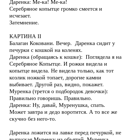
Даренка: Ме-ка! Ме-ка!
Серебряное копытце громко смеется и
исчезает.
Затемнение.
КАРТИНА II
Балаган Коковани. Вечер. Даренка сидит у
печурки с кошкой на коленях.
Даренка (обращаясь к кошке): Поглядела я на
Серебряное Копытце. И рожки видела и
копытце видела. Не видела только, как тот
козлик ножкой топает, дорогие камни
выбивает. Другой раз, видно, покажет.
Муренка (трется о подбородок девочки):
Правильно говоришь. Правильно.
Даренка: Ну, давай, Муренушка, спать.
Может завтра и дедо воротится. А то все же
скучно без него-то.
Даренка ложится на лавке перед печуркой, не
выпуская Муренку из объятий. Муренка