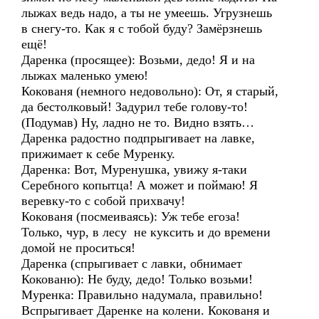
лыжах ведь надо, а ты не умеешь. Угрузнешь
в снегу-то. Как я с тобой буду? Замёрзнешь
ещё!
Даренка (просящее): Возьми, дедо! Я и на
лыжах маленько умею!
Кокованя (немного недовольно): От, я старый,
да бестолковый! Задурил тебе голову-то!
(Подумав) Ну, ладно не то. Видно взять…
Даренка радостно подпрыгивает на лавке,
прижимает к себе Муренку.
Даренка: Вот, Муренушка, увижу я-таки
Серебного копытца! А может и поймаю! Я
веревку-то с собой прихвачу!
Кокованя (посмеиваясь): Уж тебе егоза!
Только, чур, в лесу не куксить и до времени
домой не проситься!
Даренка (спрыгивает с лавки, обнимает
Кокованю): Не буду, дедо! Только возьми!
Муренка: Правильно надумала, правильно!
Вспрыгивает Даренке на колени. Кокованя и