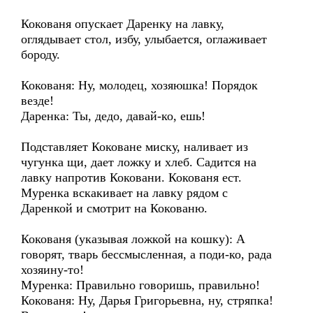
Кокованя опускает Даренку на лавку,
оглядывает стол, избу, улыбается, оглаживает
бороду.
Кокованя: Ну, молодец, хозяюшка! Порядок
везде!
Даренка: Ты, дедо, давай-ко, ешь!
Подставляет Коковане миску, наливает из
чугунка щи, дает ложку и хлеб. Садится на
лавку напротив Коковани. Кокованя ест.
Муренка вскакивает на лавку рядом с
Даренкой и смотрит на Кокованю.
Кокованя (указывая ложкой на кошку): А
говорят, тварь бессмысленная, а поди-ко, рада
хозяину-то!
Муренка: Правильно говоришь, правильно!
Кокованя: Ну, Дарья Григорьевна, ну, стряпка!