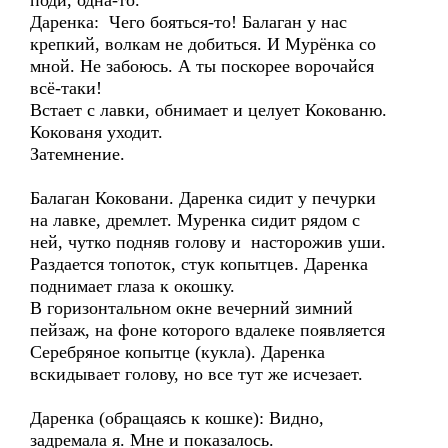
поди, одна-то.
Даренка: Чего бояться-то! Балаган у нас
крепкий, волкам не добиться. И Мурёнка со
мной. Не забоюсь. А ты поскорее ворочайся
всё-таки!
Встает с лавки, обнимает и целует Кокованю.
Кокованя уходит.
Затемнение.
Балаган Коковани. Даренка сидит у печурки
на лавке, дремлет. Муренка сидит рядом с
ней, чутко подняв голову и насторожив уши.
Раздается топоток, стук копытцев. Даренка
поднимает глаза к окошку.
В горизонтальном окне вечерний зимний
пейзаж, на фоне которого вдалеке появляется
Серебряное копытце (кукла). Даренка
вскидывает голову, но все тут же исчезает.
Даренка (обращаясь к кошке): Видно,
задремала я. Мне и показалось.