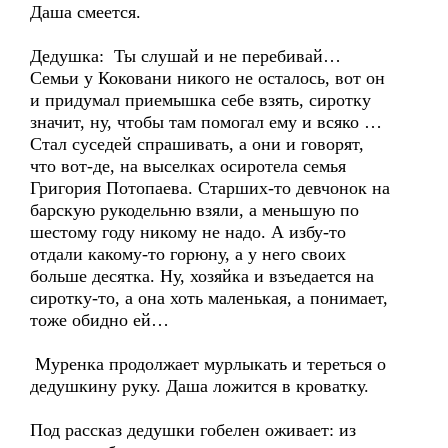
Даша смеется.
Дедушка: Ты слушай и не перебивай…
Семьи у Коковани никого не осталось, вот он
и придумал приемышка себе взять, сиротку
значит, ну, чтобы там помогал ему и всяко …
Стал суседей спрашивать, а они и говорят,
что вот-де, на выселках осиротела семья
Григория Потопаева. Старших-то девчонок на
барскую рукодельню взяли, а меньшую по
шестому году никому не надо. А избу-то
отдали какому-то горюну, а у него своих
больше десятка. Ну, хозяйка и взъедается на
сиротку-то, а она хоть маленькая, а понимает,
тоже обидно ей…
Муренка продолжает мурлыкать и тереться о
дедушкину руку. Даша ложится в кроватку.
Под рассказ дедушки гобелен оживает: из