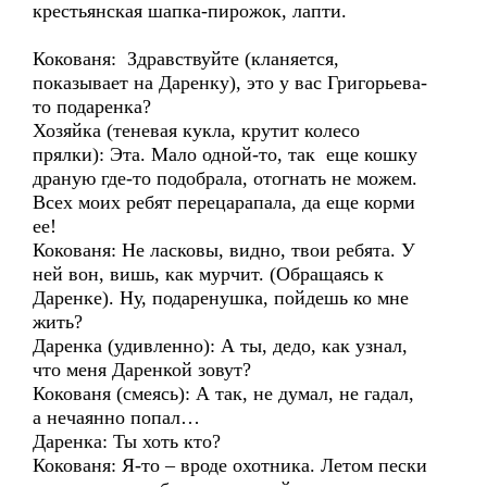
крестьянская шапка-пирожок, лапти.
Кокованя: Здравствуйте (кланяется,
показывает на Даренку), это у вас Григорьева-
то подаренка?
Хозяйка (теневая кукла, крутит колесо
прялки): Эта. Мало одной-то, так еще кошку
драную где-то подобрала, отогнать не можем.
Всех моих ребят перецарапала, да еще корми
ее!
Кокованя: Не ласковы, видно, твои ребята. У
ней вон, вишь, как мурчит. (Обращаясь к
Даренке). Ну, подаренушка, пойдешь ко мне
жить?
Даренка (удивленно): А ты, дедо, как узнал,
что меня Даренкой зовут?
Кокованя (смеясь): А так, не думал, не гадал,
а нечаянно попал…
Даренка: Ты хоть кто?
Кокованя: Я-то – вроде охотника. Летом пески