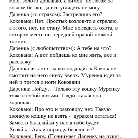
мою, золото добываю, а зимой по лесам за
козлом бегаю, да все углядеть не могу.
Даренка (со страхом): Застрелишь его?
Кокованя: Нет. Простых козлов-то я стреляю,
а этого, нет, не стану. Мне поглядеть охота, в
котором месте он передней правой ножкой
топнет.
Даренка (с любопытством): А тебе на что?
Кокованя: А вот пойдешь ко мне жить, все и
расскажу.
Даренка встает с лавки подходит к Коковане
смотрит на него снизу вверх. Муренка идет за
ней и трется о ноги Коковани.
Даренка: Пойду… Только эту кошку Муренку
тоже с собой возьми. Гляди, какая она
хорошая…
Кокованя: Про это и разговору нет. Такую
звонкую кошку не взять - дураком остаться!
Заместо балалайки у нас в избе будет.
Хозяйка: Аль и вправду берешь ее?
Кокованя: Беру. (Поднимает Даренку на руки).