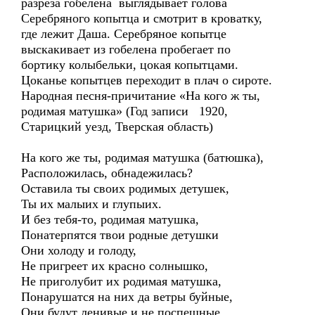
разреза гобелена выглядывает голова
Серебряного копытца и смотрит в кроватку,
где лежит Даша. Серебряное копытце
выскакивает из гобелена пробегает по
бортику колыбельки, цокая копытцами.
Цоканье копытцев переходит в плач о сироте.
Народная песня-причитание «На кого ж ты,
родимая матушка» (Год записи 1920,
Старицкий уезд, Тверская область)
На кого же ты, родимая матушка (батюшка),
Расположилась, обнадежилась?
Оставила ты своих родимых детушек,
Ты их малыих и глупыих.
И без тебя-то, родимая матушка,
Понатерпятся твои родные детушки
Они холоду и голоду,
Не пригреет их красно солнышко,
Не приголубит их родимая матушка,
Понарушатся на них да ветры буйные,
Они будут ленивые и не поспешные,