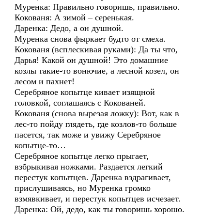
Муренка: Правильно говоришь, правильно.
Кокованя: А зимой – серенькая.
Даренка: Дедо, а он душной.
Муренка снова фыркает будто от смеха.
Кокованя (всплескивая руками): Да ты что,
Дарья! Какой он душной! Это домашние
козлы такие-то вонючие, а лесной козел, он
лесом и пахнет!
Серебряное копытце кивает изящной
головкой, соглашаясь с Кокованей.
Кокованя (снова вырезая ложку): Вот, как в
лес-то пойду глядеть, где козлов-то больше
пасется, так може и увижу Серебряное
копытце-то…
Серебряное копытце легко прыгает,
взбрыкивая ножками. Раздается легкий
перестук копытцев. Даренка вздрагивает,
прислушиваясь, но Муренка громко
взмявкивает, и перестук копытцев исчезает.
Даренка: Ой, дедо, как ты говоришь хорошо.