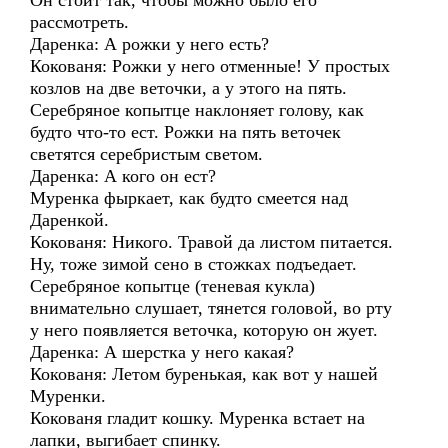
Он стоит так, чтобы можно было его
рассмотреть.
Даренка: А рожки у него есть?
Кокованя: Рожки у него отменные! У простых
козлов на две веточки, а у этого на пять.
Серебряное копытце наклоняет голову, как
будто что-то ест. Рожки на пять веточек
светятся серебристым светом.
Даренка: А кого он ест?
Муренка фыркает, как будто смеется над
Даренкой.
Кокованя: Никого. Травой да листом питается.
Ну, тоже зимой сено в стожках подъедает.
Серебряное копытце (теневая кукла)
внимательно слушает, тянется головой, во рту
у него появляется веточка, которую он жует.
Даренка: А шерстка у него какая?
Кокованя: Летом буренькая, как вот у нашей
Муренки.
Кокованя гладит кошку. Муренка встает на
лапки, выгибает спинку.