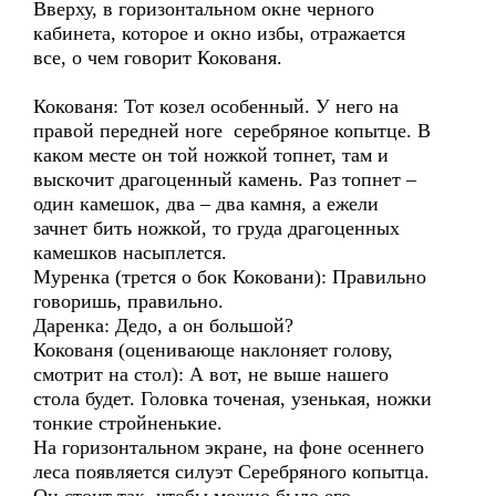
Вверху, в горизонтальном окне черного
кабинета, которое и окно избы, отражается
все, о чем говорит Кокованя.
Кокованя: Тот козел особенный. У него на
правой передней ноге серебряное копытце. В
каком месте он той ножкой топнет, там и
выскочит драгоценный камень. Раз топнет –
один камешок, два – два камня, а ежели
зачнет бить ножкой, то груда драгоценных
камешков насыплется.
Муренка (трется о бок Коковани): Правильно
говоришь, правильно.
Даренка: Дедо, а он большой?
Кокованя (оценивающе наклоняет голову,
смотрит на стол): А вот, не выше нашего
стола будет. Головка точеная, узенькая, ножки
тонкие стройненькие.
На горизонтальном экране, на фоне осеннего
леса появляется силуэт Серебряного копытца.