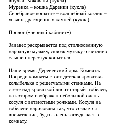
внучка Коковани (кукла)
Муренка – кошка Даренки (кукла)
Серебряное копытце – волшебный козлик –
хозяин драгоценных камней (кукла)
Пролог («черный кабинет»)
Занавес раскрывается под стилизованную
народную музыку, сквозь музыку отчетливо
слышен перестук копытцев.
Наше время. Деревенский дом. Комната.
Посреди комнаты стоит детская кроватка-
колыбелька с решетчатыми стенками. На
стене над кроваткой висит старый гобелен,
на котором изображен небольшой олень –
косуля с ветвистыми рожками. Косуля на
гобелене нарисована так, что создается
впечатление, будто олень заглядывает в
комнату.