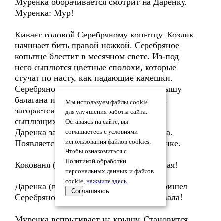
Муренка оборачивается смотрит на Даренку.
Муренка: Мур!
Кивает головой Серебряному копытцу. Козлик
начинает бить правой ножкой. Серебряное
копытце блестит в месячном свете. Из-под
него сыплются цветные сполохи, которые
стучат по насту, как падающие камешки.
Серебряное копытце заскакивает на крышу
балагана и бьет ногой. Крыша балагана
Мы используем файлы cookie
загорается цветными огоньками, звук
для улучшения работы сайта.
сыплющихся камешков усиливается.
Оставаясь на сайте, вы
Даренка заворожено смотрит на козлика.
соглашаетесь с условиями
Появляется Кокованя. Подходит к Даренке.
использования файлов cookies.
Чтобы ознакомиться с
Политикой обработки
Кокованя (восхищенно): От, мать честная!
персональных данных и файлов
cookie,
нажмите здесь
.
Даренка (в восторге): Дедо, пришел, пришел
Соглашаюсь
Серебряное копытце! Муренка его позвала!
Муренка вспрыгивает на крышу. Становится