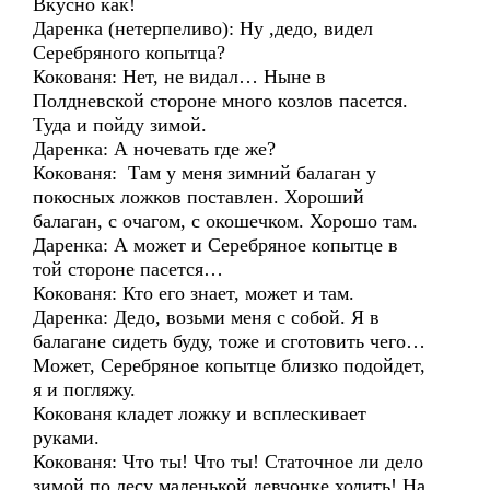
Вкусно как!
Даренка (нетерпеливо): Ну ,дедо, видел
Серебряного копытца?
Кокованя: Нет, не видал… Ныне в
Полдневской стороне много козлов пасется.
Туда и пойду зимой.
Даренка: А ночевать где же?
Кокованя: Там у меня зимний балаган у
покосных ложков поставлен. Хороший
балаган, с очагом, с окошечком. Хорошо там.
Даренка: А может и Серебряное копытце в
той стороне пасется…
Кокованя: Кто его знает, может и там.
Даренка: Дедо, возьми меня с собой. Я в
балагане сидеть буду, тоже и сготовить чего…
Может, Серебряное копытце близко подойдет,
я и погляжу.
Кокованя кладет ложку и всплескивает
руками.
Кокованя: Что ты! Что ты! Статочное ли дело
зимой по лесу маленькой девчонке ходить! На