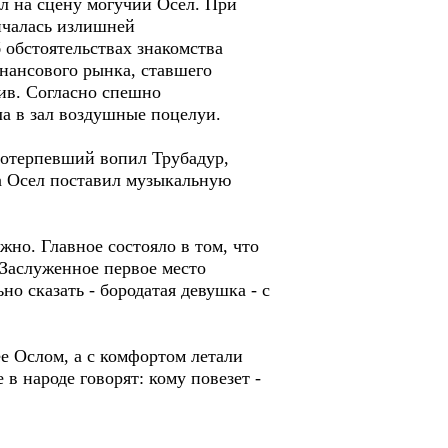
ал на сцену могучий Осел. При
ичалась излишней
 обстоятельствах знакомства
инансового рынка, ставшего
ив. Согласно спешно
а в зал воздушные поцелуи.
потерпевший вопил Трубадур,
 а Осел поставил музыкальную
жно. Главное состояло в том, что
 Заслуженное первое место
но сказать - бородатая девушка - с
ее Ослом, а с комфортом летали
в народе говорят: кому повезет -