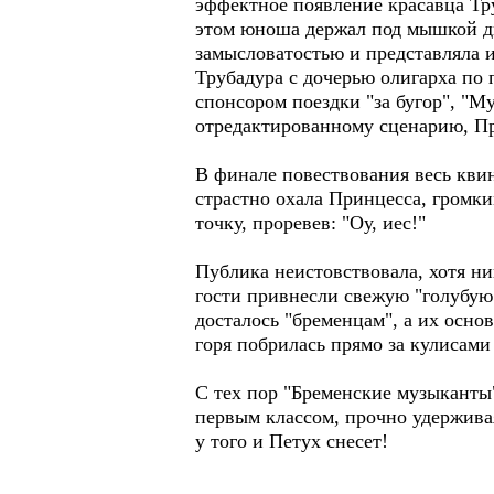
эффектное появление красавца Тру
этом юноша держал под мышкой дв
замысловатостью и представляла и
Трубадура с дочерью олигарха по 
спонсором поездки "за бугор", "
отредактированному сценарию, Пр
В финале повествования весь кви
страстно охала Принцесса, громки
точку, проревев: "Оу, иес!"
Публика неистовствовала, хотя ник
гости привнесли свежую "голубую 
досталось "бременцам", а их основ
горя побрилась прямо за кулисами
С тех пор "Бременские музыканты"
первым классом, прочно удерживая
у того и Петух снесет!