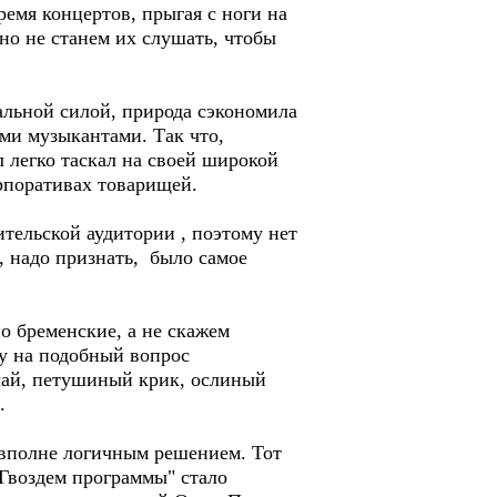
емя концертов, прыгая с ноги на
чно не станем их слушать, чтобы
альной силой, природа сэкономила
ыми музыкантами. Так что,
л легко таскал на своей широкой
орпоративах товарищей.
ительской аудитории , поэтому нет
, надо признать, было самое
о бременские, а не скажем
му на подобный вопрос
лай, петушиный крик, ослиный
.
 вполне логичным решением. Тот
"Гвоздем программы" стало