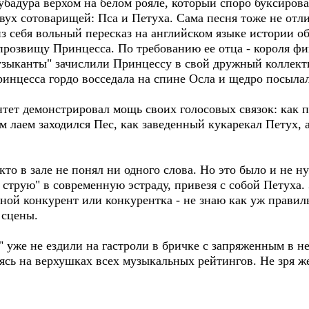
бадура верхом на белом рояле, который споро буксиров
ух сотоварищей: Пса и Петуха. Сама песня тоже не отл
з себя вольный пересказ на английском языке истории об
прозвищу Принцесса. По требованию ее отца - короля ф
Музыканты" зачислили Принцессу в свой дружный коллект
инцесса гордо восседала на спине Осла и щедро посылал
нтет демонстрировал мощь своих голосовых связок: как 
м лаем заходился Пес, как заведенный кукарекал Петух,
то в зале не понял ни одного слова. Но это было и не ну
струю" в современную эстраду, привезя с собой Петуха.
ной конкурент или конкурентка - не знаю как уж правиль
 сцены.
 уже не ездили на гастроли в бричке с запряженным в н
сь на верхушках всех музыкальных рейтингов. Не зря же 