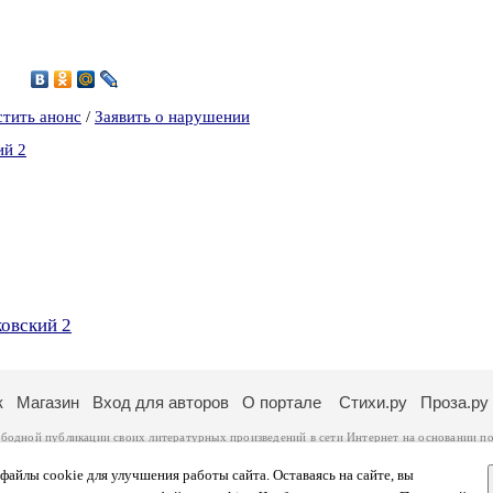
2
стить анонс
/
Заявить о нарушении
ий 2
ковский 2
к
Магазин
Вход для авторов
О портале
Стихи.ру
Проза.ру
ободной публикации своих литературных произведений в сети Интернет на основании
по
ся
законом
. Перепечатка произведений возможна только с согласия его автора, к котором
ры несут самостоятельно на основании
правил публикации
и
законодательства Российско
айлы cookie для улучшения работы сайта. Оставаясь на сайте, вы
ональных данных
. Вы также можете посмотреть более подробную
информацию о портал