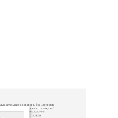
льзовательского договора
. Все авторские
у вы можете обратиться на его авторской
й Федерации
. Данные пользователей
е
и
связаться с администрацией
.