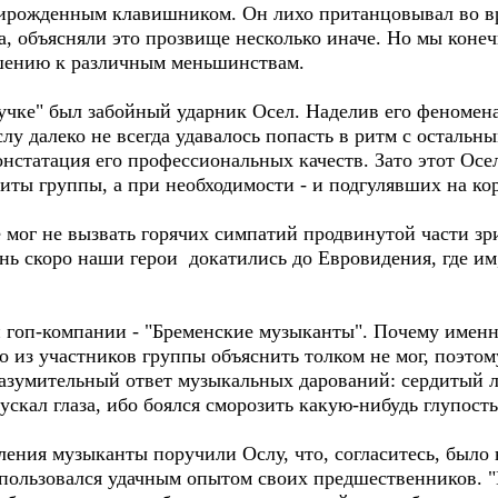
рирожденным клавишником. Он лихо пританцовывал во вр
да, объясняли это прозвище несколько иначе. Но мы коне
ошению к различным меньшинствам.
учке" был забойный ударник Осел. Наделив его феномен
лу далеко не всегда удавалось попасть в ритм с остальн
онстатация его профессиональных качеств. Зато этот Осе
иты группы, а при необходимости - и подгулявших на к
 мог не вызвать горячих симпатий продвинутой части зр
ень скоро наши герои докатились до Евровидения, где им
й гоп-компании - "Бременские музыканты". Почему именн
о из участников группы объяснить толком не мог, поэто
разумительный ответ музыкальных дарований: сердитый 
ускал глаза, ибо боялся сморозить какую-нибудь глупость
ления музыканты поручили Ослу, что, согласитесь, было
оспользовался удачным опытом своих предшественников. 