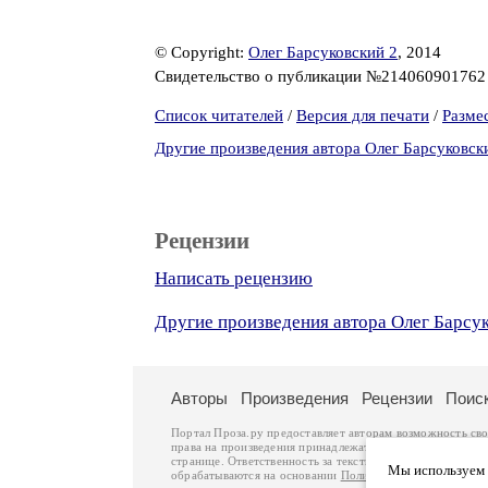
© Copyright:
Олег Барсуковский 2
, 2014
Свидетельство о публикации №21406090176
Список читателей
/
Версия для печати
/
Разме
Другие произведения автора Олег Барсуковск
Рецензии
Написать рецензию
Другие произведения автора Олег Барсу
Авторы
Произведения
Рецензии
Поис
Портал Проза.ру предоставляет авторам возможность св
права на произведения принадлежат авторам и охраняют
странице. Ответственность за тексты произведений авто
Мы используем ф
обрабатываются на основании
Политики обработки перс