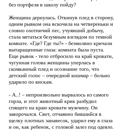
без портфеля в школу пойду?
Женщина дернулась. Откинув плед в сторону,
одним рывком она вскочила на четвереньки и
словно охотничий пес, учуявший добычу,
стала метаться безумным взглядом по темной
комнате. «Где? Где ты?» - безмолвно кричали
вытаращенные глаза: комната была пуста.
Еще рывок - тело отбросило на край кровати,
чугунная голова женщины уперлась в
скомканный плед и осознание того, что
детский голос – очередной кошмар – больно
ударило по вискам.
- А..! – непроизвольно вырвалось из самого
горла, и этот животный крик разбудил
спящего на краю кровати мужчину. Он
заворочался. Свет, отчаянно бившийся в
щелку плотных занавесок, ударил ему в глаза
и он, как ребенок, с головой залез под одеяло.