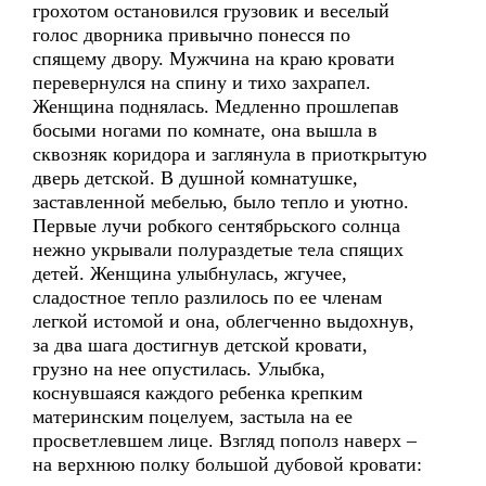
грохотом остановился грузовик и веселый
голос дворника привычно понесся по
спящему двору. Мужчина на краю кровати
перевернулся на спину и тихо захрапел.
Женщина поднялась. Медленно прошлепав
босыми ногами по комнате, она вышла в
сквозняк коридора и заглянула в приоткрытую
дверь детской. В душной комнатушке,
заставленной мебелью, было тепло и уютно.
Первые лучи робкого сентябрьского солнца
нежно укрывали полураздетые тела спящих
детей. Женщина улыбнулась, жгучее,
сладостное тепло разлилось по ее членам
легкой истомой и она, облегченно выдохнув,
за два шага достигнув детской кровати,
грузно на нее опустилась. Улыбка,
коснувшаяся каждого ребенка крепким
материнским поцелуем, застыла на ее
просветлевшем лице. Взгляд пополз наверх –
на верхнюю полку большой дубовой кровати: