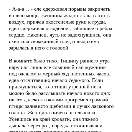
- А-а-а… - еле сдерживая порывы закричать
во всю мощь, женщина жадно стала глотать
воздух, прижав окостенелые руки к груди,
едва сдерживая огалделое , забившее о ребра
сердце. Наконец, чуть не задохнувшись, она
схватила скомканный плед и выдохнув
зарылась в него с головой.
В комнате было тихо. Тишину раннего утра
нарушал лишь еле слышный сап мужчины
под одеялом и мерный ход настенных часов,
едва отсчитавших начало седьмого. Если
прислушаться, то в тиши утренней неги
можно было расслышать начало нового дня:
где-то далеко за окнами прогремел трамвай,
птицы заливисто щебетали в лучах ласкового
солнца. Женщина ничего не слышала.
Усевшись на край кровати, она тяжело
дышала через рот, изредка всхлипывая и