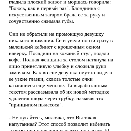
гладила плоский живот и морщась говорила:
"Боюсь, как в первый раз". Блондинка с
искусственным загаром брала ее за руку и
сочувственно сжимала губы.
Они не обратили на промокшую девушку
никакого внимания. Ее и увели почти сразу в
маленький кабинет с крошечным окном
наверху. Посадили на кожаный стул, подали
кофе. Полная женщина за столом натянула на
лицо приветливую улыбку и сложила руки
замочком. Как во сне девушка смутно видела
ее узкие глазки, сквозь толстые очки
казавшиеся еще меньше. Та выработанным
текстом рассказывала об их новой методике
удаления плода через трубку, называя это
"принципом пылесоса".
- Не пугайтесь, милочка, что Вы такая
напуганная? Этот способ позволит избежать
травмы при операции и длится она всего 10-