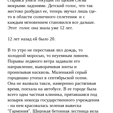
стараясь унять текущие по щекам слезы
мокрыми ладонями. Детский голос, что так
жестоко разбудил ее, теперь звучал лишь где-
то в области солнечного сплетения и с
каждым мгновением становился все дальше.
Этот голос она знала уже 12 лет.
12 лет назад ей было 20.
В то утро не переставая лил дождь, то
холодной моросью, то неуемным ливнем.
Порывы ледяного ветра задавали его
направление, выворачивая зонты и
пронизывая насквозь. Маленький серый
городишко утопал в сентябрьской осени.
Она не вызвала такси, намеренно растягивая
время, поехала на автобусе. В ее городе была
всего одна частная клиника, прятавшаяся под
козырек некогда государственного учреждения
- на нем красовалась зеленая вывеска
"Гармония". Широкая бетонная лестница вела