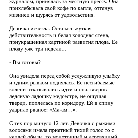
журналом, принялась за местную прессу. Она
прихлебывала свой кофе по капле, оттянув
мизинец и щурясь от удовольствия.
Девочка исчезла. Осталась жуткая
действительность и белая холодная стена,
приукрашенная картиной развития плода. Ее
плоду уже три недели...
- Вы готовы?
Она увидела перед собой услужливую улыбку
и одним рывком поднялась. Ее несгибаемые
колени отказывались идти и она, вверив
ледяную ладошку медсестре, не ощущая
тверди, поплелась по коридору. Ей в спину
ударило рваное: «Ма-ам…».
С тех пор минуло 12 лет. Девочка с рыжими
волосами имела приятный тихий голос то с
каплей обиды, то монотонный и деревянный,