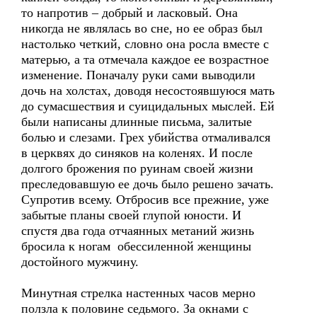
то напротив – добрый и ласковый. Она
никогда не являлась во сне, но ее образ был
настолько четкий, словно она росла вместе с
матерью, а та отмечала каждое ее возрастное
изменение. Поначалу руки сами выводили
дочь на холстах, доводя несостоявшуюся мать
до сумасшествия и суицидальных мыслей. Ей
были написаны длинные письма, залитые
болью и слезами. Грех убийства отмаливался
в церквях до синяков на коленях. И после
долгого брожения по руинам своей жизни
преследовавшую ее дочь было решено зачать.
Супротив всему. Отбросив все прежние, уже
забытые планы своей глупой юности. И
спустя два года отчаянных метаний жизнь
бросила к ногам обессиленной женщины
достойного мужчину.
Минутная стрелка настенных часов мерно
ползла к половине седьмого. За окнами с