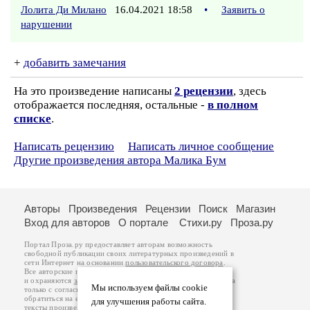
Лолита Ди Милано
16.04.2021 18:58
•
Заявить о
нарушении
+
добавить замечания
На это произведение написаны
2 рецензии
, здесь
отображается последняя, остальные -
в полном
списке
.
Написать рецензию
Написать личное сообщение
Другие произведения автора Малика Бум
Авторы
Произведения
Рецензии
Поиск
Магазин
Вход для авторов
О портале
Стихи.ру
Проза.ру
Портал Проза.ру предоставляет авторам возможность
свободной публикации своих литературных произведений в
сети Интернет на основании
пользовательского договора
.
Все авторские права на произведения принадлежат авторам
и охраняются
законом
. Перепечатка произведений возможна
Мы используем файлы cookie
только с согласия его автора, к которому вы можете
обратиться на его авторской странице. Ответственность за
для улучшения работы сайта.
тексты произведений авторы несут самостоятельно на