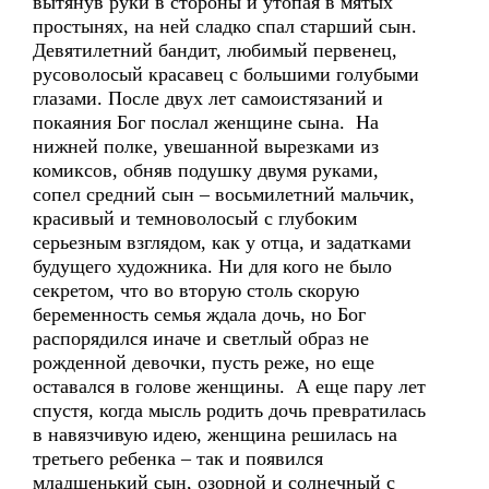
вытянув руки в стороны и утопая в мятых
простынях, на ней сладко спал старший сын.
Девятилетний бандит, любимый первенец,
русоволосый красавец с большими голубыми
глазами. После двух лет самоистязаний и
покаяния Бог послал женщине сына. На
нижней полке, увешанной вырезками из
комиксов, обняв подушку двумя руками,
сопел средний сын – восьмилетний мальчик,
красивый и темноволосый с глубоким
серьезным взглядом, как у отца, и задатками
будущего художника. Ни для кого не было
секретом, что во вторую столь скорую
беременность семья ждала дочь, но Бог
распорядился иначе и светлый образ не
рожденной девочки, пусть реже, но еще
оставался в голове женщины. А еще пару лет
спустя, когда мысль родить дочь превратилась
в навязчивую идею, женщина решилась на
третьего ребенка – так и появился
младшенький сын, озорной и солнечный с