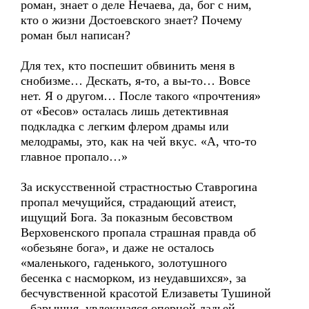
роман, знает о деле Нечаева, да, бог с ним,
кто о жизни Достоевского знает? Почему
роман был написан?
Для тех, кто поспешит обвинить меня в
снобизме… Дескать, я-то, а вы-то… Вовсе
нет. Я о другом… После такого «прочтения»
от «Бесов» осталась лишь детективная
подкладка с легким флером драмы или
мелодрамы, это, как на чей вкус. «А, что-то
главное пропало…»
За искусственной страстностью Ставрогина
пропал мечущийся, страдающий атеист,
ищущий Бога. За показным бесовством
Верховенского пропала страшная правда об
«обезьяне бога», и даже не осталось
«маленького, гаденького, золотушного
бесенка с насморком, из неудавшихся», за
бесчувственной красотой Елизаветы Тушиной
– барышня, увлекшаяся оперной ладьей…