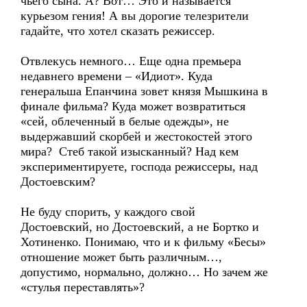
чьего сына. А? Вот… Это и называется
курьезом гения! А вы дорогие телезрители
гадайте, что хотел сказать режиссер.
Отвлекусь немного… Еще одна премьера
недавнего времени – «Идиот». Куда
генеральша Епанчина зовет князя Мышкина в
финале фильма? Куда может возвратиться
«сей, облеченный в белые одежды», не
выдержавший скорбей и жестокостей этого
мира? Стеб такой изысканный? Над кем
экспериментируете, господа режиссеры, над
Достоевским?
Не буду спорить, у каждого свой
Достоевский, но Достоевский, а не Бортко и
Хотиненко. Понимаю, что и к фильму «Бесы»
отношение может быть различным…,
допустимо, нормально, должно… Но зачем же
«стулья переставлять»?