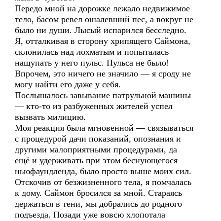
Передо мной на дорожке лежало недвижимое
тело, басом ревел ошалевший пес, а вокруг не
было ни души. Лысый испарился бесследно.
Я, отталкивая в сторону хрипящего Саймона,
склонилась над лохматым и попыталась
нащупать у него пульс. Пульса не было!
Впрочем, это ничего не значило — я сроду не
могу найти его даже у себя.
Послышалось завывание патрульной машины
— кто-то из разбуженных жителей успел
вызвать милицию.
Моя реакция была мгновенной — связываться
с процедурой дачи показаний, опознания и
другими малоприятными процедурами, да
ещё и удерживать при этом беснующегося
ньюфаундленда, было просто выше моих сил.
Отскочив от безжизненного тела, я помчалась
к дому. Саймон бросился за мной. Стараясь
держаться в тени, мы добрались до родного
подъезда. Позади уже вовсю хлопотала