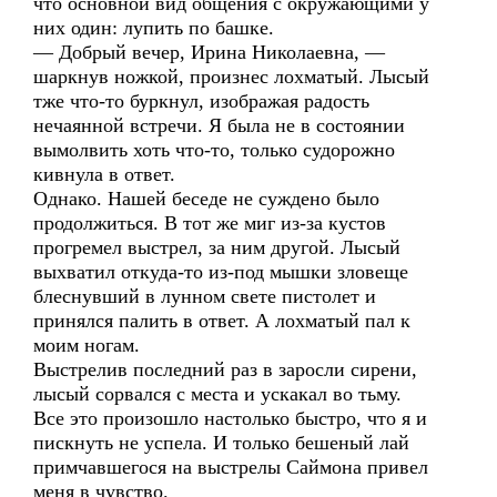
что основной вид общения с окружающими у
них один: лупить по башке.
— Добрый вечер, Ирина Николаевна, —
шаркнув ножкой, произнес лохматый. Лысый
тже что-то буркнул, изображая радость
нечаянной встречи. Я была не в состоянии
вымолвить хоть что-то, только судорожно
кивнула в ответ.
Однако. Нашей беседе не суждено было
продолжиться. В тот же миг из-за кустов
прогремел выстрел, за ним другой. Лысый
выхватил откуда-то из-под мышки зловеще
блеснувший в лунном свете пистолет и
принялся палить в ответ. А лохматый пал к
моим ногам.
Выстрелив последний раз в заросли сирени,
лысый сорвался с места и ускакал во тьму.
Все это произошло настолько быстро, что я и
пискнуть не успела. И только бешеный лай
примчавшегося на выстрелы Саймона привел
меня в чувство.