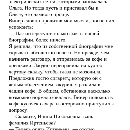
электрических сетей, которыми занималась
Ольга. Но тогда пусть и приставал бы к
Ольге, это намного проще.
Винер словно прочитав мои мысли, поспешил
успокоить:
— Нас интересуют только факты вашей
биографии, более ничего.
Я решила, что из собственной биографии мне
скрывать абсолютно нечего. Но прежде, чем
начинать разговор, я отправилась за кофе и
орешками. Заодно переправила на кухню
чертову скалку, чтобы глаза не мозолила.
Предложив гостю сигарету, которую он с
явным облегчением закурил, я разлила в
чашки кофе. В общем, обстановка насколько
возможно нормализовалась. Винер положил в
кофе кусочек сахара и осторожно приступил к
допросу.
— Скажите, Ирина Николаевна, ваша
фамилия Иртеньева?
— Теперь опять Иртеньева, — охотно