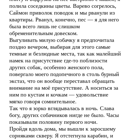
полила соседкины цветы. Варево согрелось,
Саймон приволок поводок и мы рванули из
квартиры. Рванул, конечно, пес — я для него
была всего лишь не слишком
обременительным довеском.
Выгуливать милую собачку я предпочитала
поздно вечером, выбирая для этого самые
темные и безлюдные места, так как малейший
намек на присутствие где-то поблизости
других собак, особенно женского пола,
повергало моего подопечного в столь бурный
экстаз, что он вообще переставал обращать
внимание на моё присутствие. А носиться за
ним по кустам и кочкам — удовольствие
мягко говоря сомнительное.
Так что я зорко вглядывалась в ночь. Слава
богу, других собачников нигде не было. Часы
показывали половину первого ночи.
Пройдя вдоль дома, мы вышли к заросшему
сорняками скверу. Я отстегнула карабин, и