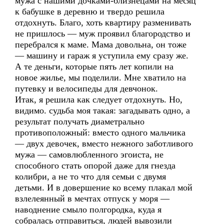
мужа с нашими дочками-близнецами на месяц
к бабушке в деревню и твердо решила
отдохнуть. Благо, хоть квартиру разменивать
не пришлось — муж проявил благородство и
перебрался к маме. Мама довольна, он тоже
— машину и гараж я уступила ему сразу же.
А те деньги, которые пять лет копили на
новое жилье, мы поделили. Мне хватило на
путевку и велосипеды для девчонок.
Итак, я решила как следует отдохнуть. Но,
видимо. судьба моя такая: загадывать одно, а
результат получать диаметрально
противоположный: вместо одного мальчика
— двух девочек, вместо нежного заботливого
мужа — самовлюбленного эгоиста, не
способного стать опорой даже для гнезда
колибри, а не то что для семьи с двумя
детьми. И в довершение ко всему плакал мой
взлелеянный в мечтах отпуск у моря —
наводнение смыло полгородка, куда я
собралась отправиться, людей вывозили