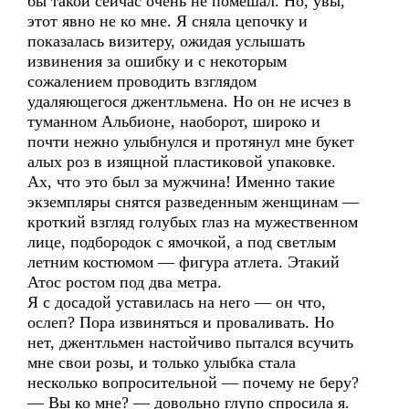
бы такой сейчас очень не помешал. Но, увы,
этот явно не ко мне. Я сняла цепочку и
показалась визитеру, ожидая услышать
извинения за ошибку и с некоторым
сожалением проводить взглядом
удаляющегося джентльмена. Но он не исчез в
туманном Альбионе, наоборот, широко и
почти нежно улыбнулся и протянул мне букет
алых роз в изящной пластиковой упаковке.
Ах, что это был за мужчина! Именно такие
экземпляры снятся разведенным женщинам —
кроткий взгляд голубых глаз на мужественном
лице, подбородок с ямочкой, а под светлым
летним костюмом — фигура атлета. Этакий
Атос ростом под два метра.
Я с досадой уставилась на него — он что,
ослеп? Пора извиняться и проваливать. Но
нет, джентльмен настойчиво пытался всучить
мне свои розы, и только улыбка стала
несколько вопросительной — почему не беру?
— Вы ко мне? — довольно глупо спросила я.