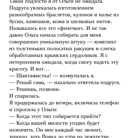
Такой подлости я от Ольги не ожидала.
Подруга увлекалась изготовлением
разнообразных браслетов, кулонов и колье из
бусин, камешков, кожи и шелковых ниток.
Называлось все это «фенечки». И не так
давно Ольга начала собирать для меня
совершенно уникальную штуку — комплект
из толстеньких полосатых ракушек и слегка
обработанных крымских сердоликов. Я с
нетерпением ожидала, когда смогу надеть эту
красоту. И вот…
— Шантажистка! — возмутилась я.
— Решай сама, — нахально ответила подруга.
— Решишь, позвони.
И спарилась.
Я продержалась до вечера, включила телефон
и спросила у Ольги:
— Когда этот тип собирается прийти?
— Когда вашей милости угодно будет
назначить. Он мне каждый час звонит,
хорошо, хоть Вовка до утра на дежурстве.