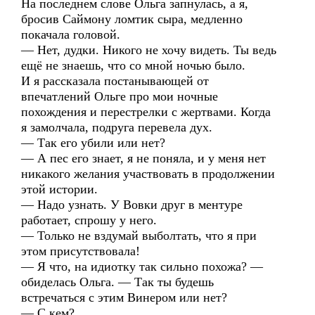
На последнем слове Ольга запнулась, а я,
бросив Саймону ломтик сыра, медленно
покачала головой.
— Нет, дудки. Никого не хочу видеть. Ты ведь
ещё не знаешь, что со мной ночью было.
И я рассказала постанывающей от
впечатлений Ольге про мои ночные
похождения и перестрелки с жертвами. Когда
я замолчала, подруга перевела дух.
— Так его убили или нет?
— А пес его знает, я не поняла, и у меня нет
никакого желания участвовать в продолжении
этой истории.
— Надо узнать. У Вовки друг в ментуре
работает, спрошу у него.
— Только не вздумай выболтать, что я при
этом присутствовала!
— Я что, на идиотку так сильно похожа? —
обиделась Ольга. — Так ты будешь
встречаться с этим Винером или нет?
— С кем?