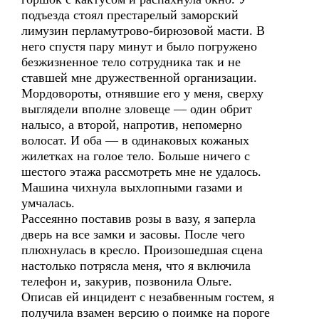
подъезда стоял престарелый заморский
лимузин перламутрово-бирюзовой масти. В
него спустя пару минут и было погружено
безжизненное тело сотрудника так и не
ставшей мне дружественной организации.
Мордовороты, отнявшие его у меня, сверху
выглядели вполне зловеще — один обрит
налысо, а второй, напротив, непомерно
волосат. И оба — в одинаковых кожаных
жилетках на голое тело. Больше ничего с
шестого этажа рассмотреть мне не удалось.
Машина чихнула выхлопными газами и
умчалась.
Рассеянно поставив розы в вазу, я заперла
дверь на все замки и засовы. После чего
плюхнулась в кресло. Произошедшая сцена
настолько потрясла меня, что я включила
телефон и, закурив, позвонила Ольге.
Описав ей инцидент с незабвенным гостем, я
получила взамен версию о поимке на пороге