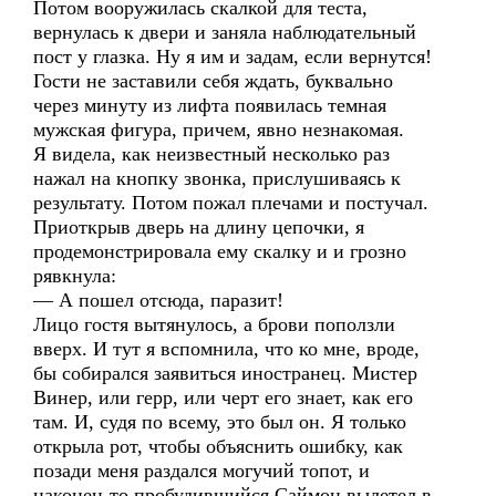
Потом вооружилась скалкой для теста,
вернулась к двери и заняла наблюдательный
пост у глазка. Ну я им и задам, если вернутся!
Гости не заставили себя ждать, буквально
через минуту из лифта появилась темная
мужская фигура, причем, явно незнакомая.
Я видела, как неизвестный несколько раз
нажал на кнопку звонка, прислушиваясь к
результату. Потом пожал плечами и постучал.
Приоткрыв дверь на длину цепочки, я
продемонстрировала ему скалку и и грозно
рявкнула:
— А пошел отсюда, паразит!
Лицо гостя вытянулось, а брови поползли
вверх. И тут я вспомнила, что ко мне, вроде,
бы собирался заявиться иностранец. Мистер
Винер, или герр, или черт его знает, как его
там. И, судя по всему, это был он. Я только
открыла рот, чтобы объяснить ошибку, как
позади меня раздался могучий топот, и
наконец-то пробудившийся Саймон вылетел в