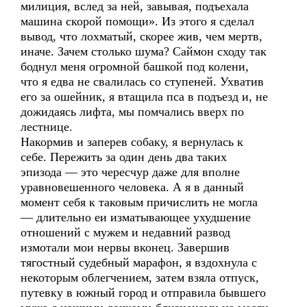
милиция, вслед за ней, завывая, подъехала
машина скорой помощи». Из этого я сделал
вывод, что лохматый, скорее жив, чем мертв,
иначе. Зачем столько шума? Саймон сходу так
боднул меня огромной башкой под колени,
что я едва не свалилась со ступеней. Ухватив
его за ошейник, я втащила пса в подъезд и, не
дожидаясь лифта, мы помчались вверх по
лестнице.
Накормив и заперев собаку, я вернулась к
себе. Пережить за один день два таких
эпизода — это чересчур даже для вполне
уравновешенного человека. А я в данный
момент себя к таковым причислить не могла
— длительно еи изматывающее ухудшение
отношений с мужем и недавний развод
измотали мои нервы вконец. Завершив
тягостный судебный марафон, я вздохнула с
некоторым облегчением, затем взяла отпуск,
путевку в южный город и отправила бывшего