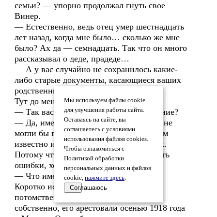
семьи? — упорно продолжал гнуть свое
Винер.
— Естественно, ведь отец умер шестнадцать
лет назад, когда мне было… сколько же мне
было? Ах да — семнадцать. Так что он много
рассказывал о деде, прадеде…
— А у вас случайно не сохранилось какие-
либо старые документы, касающиеся ваших
родственников?
Тут до меня стало доходить:
Мы используем файлы cookie
для улучшения работы сайта.
— Так вас интересует моё происхождение?
Оставаясь на сайте, вы
— Да, именно это. Ирина Николаевна, не
соглашаетесь с условиями
могли бы вы коротко рассказать, что вам
использования файлов cookies.
известно из истории семьи Иртеньевых.
Чтобы ознакомиться с
Потому что я все ещё не могу исключить
Политикой обработки
ошибки, хотя пока все сходится.
персональных данных и файлов
— Что именно? А, впрочем, слушайте.
cookie,
нажмите здесь
.
Коротко история такова: мой дед был
Соглашаюсь
потомственным дворянином, за что,
собственно, его арестовали осенью 1918 года