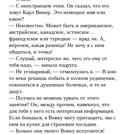
— С иностранцем этим. Он сказал, что его
зовут Карл Винер. Это немецкое имя или
какое?
— Неизвестно. Может быть и американское,
австрийское, канадское, эстонское…
французское или турецкое — вряд ли. А,
впрочем, какая разница! Не хочу я с ним
общаться, и точка!
— Слушай, интересно же, чего это ему от
тебя надо, — заныла подруга.
— Не уговаривай, — отмахнулась я. — В кои-
то веки решишь побыть в полном уединении,
покопаться в душевных болячках, и то не
дадут.
— Полчаса не можешь урвать от этого
занятия? Он, между прочим, намекнул, что
для тебя у него есть интересная информация.
Если боишься, я Вовку могу притащить, мы с
ним на кухне для страховки посидим.
— Больно они твоего Вовку испугаются!