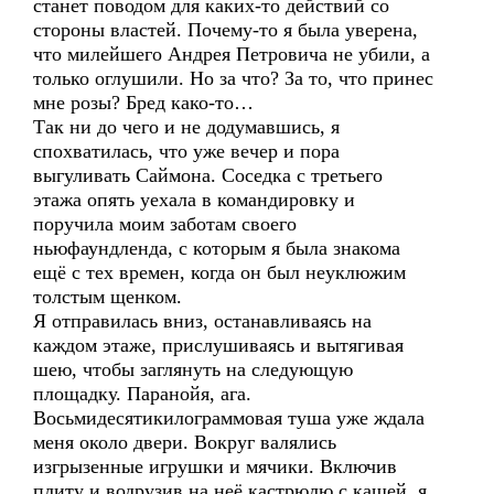
станет поводом для каких-то действий со
стороны властей. Почему-то я была уверена,
что милейшего Андрея Петровича не убили, а
только оглушили. Но за что? За то, что принес
мне розы? Бред како-то…
Так ни до чего и не додумавшись, я
спохватилась, что уже вечер и пора
выгуливать Саймона. Соседка с третьего
этажа опять уехала в командировку и
поручила моим заботам своего
ньюфаундленда, с которым я была знакома
ещё с тех времен, когда он был неуклюжим
толстым щенком.
Я отправилась вниз, останавливаясь на
каждом этаже, прислушиваясь и вытягивая
шею, чтобы заглянуть на следующую
площадку. Паранойя, ага.
Восьмидесятикилограммовая туша уже ждала
меня около двери. Вокруг валялись
изгрызенные игрушки и мячики. Включив
плиту и водрузив на неё кастрюлю с кашей, я