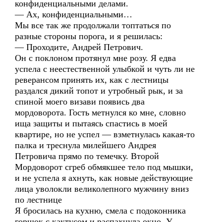
конфиденциальными делами.
— Ах, конфиденциальными…
Мы все так же продолжали топтаться по
разные стороны порога, и я решилась:
— Проходите, Андрей Петрович.
Он с поклоном протянул мне розу. Я едва
успела с неестественной улыбкой и чуть ли не
реверансом принять их, как с лестницы
раздался дикий топот и утробный рык, и за
спиной моего визави появись два
мордоворота. Гость метнулся ко мне, словно
ища защиты и пытаясь спастись в моей
квартире, но не успел — взметнулась какая-то
палка и треснула милейшего Андрея
Петровича прямо по темечку. Второй
Мордоворот сгреб обмякшее тело под мышки,
и не успела я ахнуть, как новые действующие
лица уволокли великолепного мужчину вниз
по лестнице
Я бросилась на кухню, смела с подоконника
горшок с кактусом и распахнула окно. У