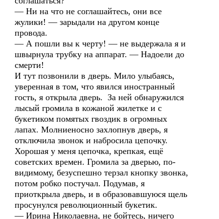
соглашаться?
— Ни на что не соглашайтесь, они все
жулики! — зарыдали на другом конце
провода.
— А пошли вы к черту! — не выдержала я и
швырнула трубку на аппарат. — Надоели до
смерти!
И тут позвонили в дверь. Мило улыбаясь,
уверенная в том, что явился иностранный
гость, я открыла дверь. За ней обнаружился
лысый громила в кожаной жилетке и с
букетиком помятых гвоздик в огромных
лапах. Молниеносно захлопнув дверь, я
отключила звонок и набросила цепочку.
Хорошая у меня цепочка, крепкая, ещё
советских времен. Громила за дверью, по-
видимому, безуспешно терзал кнопку звонка,
потом робко постучал. Подумав, я
приоткрыла дверь, и в образовавшуюся щель
просунулся революционный букетик.
— Ирина Николаевна, не бойтесь, ничего