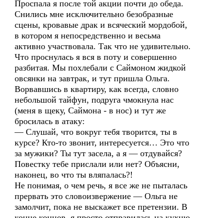
Проспала я после той акции почти до обеда.
Снились мне исключительно безобразные
сцены, кровавые драк и всяческий мордобой,
в котором я непосредственно и весьма
активно участвовала. Так что не удивительно.
Что проснулась я вся в поту и совершенно
разбитая. Мы похлебали с Саймоном жидкой
овсянки на завтрак, и тут пришла Ольга.
Ворвавшись в квартиру, как всегда, словно
небольшой тайфун, подруга чмокнула нас
(меня в щеку, Саймона - в нос) и тут же
бросилась в атаку:
— Слушай, что вокруг тебя творится, ты в
курсе? Кто-то звонит, интересуется… Это что
за мужики? Ты тут засела, а я — отдувайся?
Повестку тебе прислали или нет? Объясни,
наконец, во что ты вляпалась?!
Не понимая, о чем речь, я все же не пыталась
прервать это словоизвержение — Ольга не
замолчит, пока не выскажет все претензии. В
конце концов, я просто отправилась на кухню