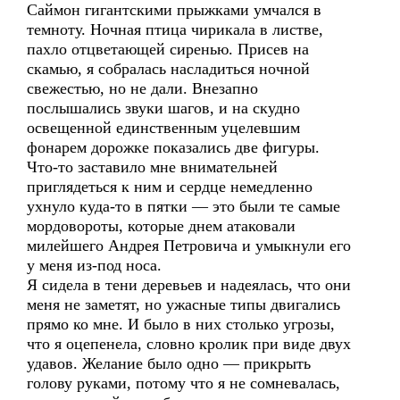
Саймон гигантскими прыжками умчался в
темноту. Ночная птица чирикала в листве,
пахло отцветающей сиренью. Присев на
скамью, я собралась насладиться ночной
свежестью, но не дали. Внезапно
послышались звуки шагов, и на скудно
освещенной единственным уцелевшим
фонарем дорожке показались две фигуры.
Что-то заставило мне внимательней
приглядеться к ним и сердце немедленно
ухнуло куда-то в пятки — это были те самые
мордовороты, которые днем атаковали
милейшего Андрея Петровича и умыкнули его
у меня из-под носа.
Я сидела в тени деревьев и надеялась, что они
меня не заметят, но ужасные типы двигались
прямо ко мне. И было в них столько угрозы,
что я оцепенела, словно кролик при виде двух
удавов. Желание было одно — прикрыть
голову руками, потому что я не сомневалась,