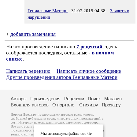
Гениальные Матери
31.07.2015 04:38
Заявить о
нарушении
+
добавить замечания
На это произведение написано
7 рецензий
, здесь
отображается последняя, остальные -
в полном
списке
.
Написать рецензию
Написать личное сообщение
Другие произведения автора Гениальные Матери
Авторы
Произведения
Рецензии
Поиск
Магазин
Вход для авторов
О портале
Стихи.ру
Проза.ру
Портал Проза.ру предоставляет авторам возможность
свободной публикации своих литературных произведений в
сети Интернет на основании
пользовательского договора
.
Все авторские права на произведения принадлежат авторам
и охраняются
законом
. Перепечатка произведений возможна
Мы используем файлы cookie
только с согласия его автора, к которому вы можете