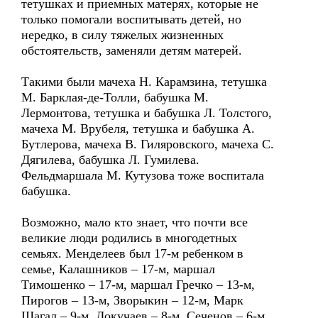
тетушках и приемных матерях, которые не
только помогали воспитывать детей, но
нередко, в силу тяжелых жизненных
обстоятельств, заменяли детям матерей.
Такими были мачеха Н. Карамзина, тетушка
М. Барклая-де-Толли, бабушка М.
Лермонтова, тетушка и бабушка Л. Толстого,
мачеха М. Врубеля, тетушка и бабушка А.
Бутлерова, мачеха В. Гиляровского, мачеха С.
Дягилева, бабушка Л. Гумилева.
Фельдмаршала М. Кутузова тоже воспитала
бабушка.
Возможно, мало кто знает, что почти все
великие люди родились в многодетных
семьях. Менделеев был 17-м ребенком в
семье, Калашников – 17-м, маршал
Тимошенко – 17-м, маршал Гречко – 13-м,
Пирогов – 13-м, Зворыкин – 12-м, Марк
Шагал – 9-м, Докучаев – 8-м, Сеченов – 6-м,