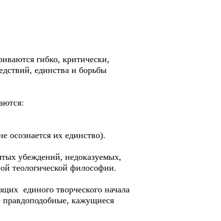
иваются гибко, критически,
едствий, единства и борьбы
аются:
е осознается их единство).
ятых убеждений, недоказуемых,
ой теологической философии.
щих единого творческого начала
не правдоподобные, кажущиеся