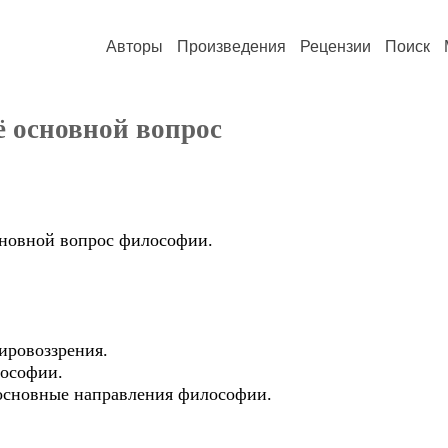
Авторы
Произведения
Рецензии
Поиск
ё основной вопрос
сновной вопрос философии.
ировоззрения.
лософии.
основные направления философии.