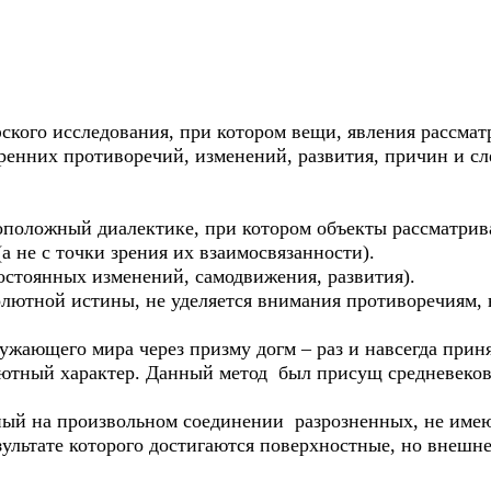
го исследования, при котором вещи, явления рассматр
ренних противоречий, изменений, развития, причин и сл
оложный диалектике, при котором объекты рассматрив
(а не с точки зрения их взаимосвязанности).
остоянных изменений, самодвижения, развития).
олютной истины, не уделяется внимания противоречиям, н
ающего мира через призму догм – раз и навсегда прин
ютный характер. Данный метод был присущ средневеков
ый на произвольном соединении разрозненных, не имею
езультате которого достигаются поверхностные, но внеш