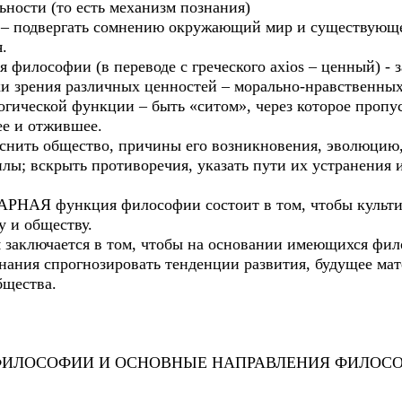
ности (то есть механизм познания)
подвергать сомнению окружающий мир и существующее 
.
ософии (в переводе с греческого axios – ценный) - за
и зрения различных ценностей – морально-нравственных
огической функции – быть «ситом», через которое пропус
ее и отжившее.
ить общество, причины его возникновения, эволюцию, 
лы; вскрыть противоречия, указать пути их устранения 
 функция философии состоит в том, чтобы культиви
у и обществу.
ключается в том, чтобы на основании имеющихся фил
нания спрогнозировать тенденции развития, будущее мат
бщества.
ОСОФИИ И ОСНОВНЫЕ НАПРАВЛЕНИЯ ФИЛОСО