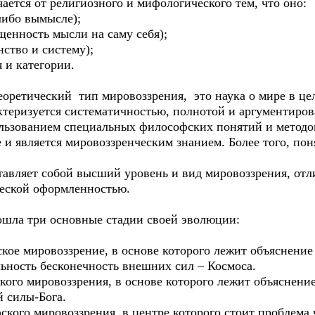
ется от религиозного и мифологического тем, что оно:
 либо вымысле);
щенность мысли на саму себя);
нство и систему);
 и категории.
ретический тип мировоззрения, это наука о мире в це
актеризуется систематичностью, полнотой и аргументиро
льзованием специальных философских понятий и методо
 и является мировоззренческим знанием. Более того, пон
авляет собой высший уровень и вид мировоззрения, от
ческой оформленностью.
ошла три основные стадии своей эволюции:
 мировоззрение, в основе которого лежит объяснение
ьность бесконечность внешних сил – Космоса.
о мировоззрения, в основе которого лежит объяснение 
й силы-Бога.
кого мировоззрения, в центре которого стоит проблема 