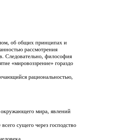
лом, об общих принципах и
ванностью рассмотрения
в. Следовательно, философия
ятие «мировоззрение» гораздо
личающийся рациональностью,
 окружающего мира, явлений
всего сущего через господство
человека.