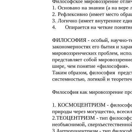
Философское мировоззрение отлича
1. Основано на знании (а на вере
2. Рефлексивно (имеет место обра
3. Логично (имеет внутреннее еди
4. Опирается на четкие понятия
ФИЛОСОФИЯ - особый, научно-тео
закономерностях его бытия и хар
мировоззренческих проблем, испо
представляет собой мировоззрение
шире, чем понятие «философия».
Таким образом, философия предст
системностью, логикой и теорети
Философия как мировоззрение пр
1. КОСМОЦЕНТРИЗМ - философское
природы через могущество, всесил
2.ТЕОЦЕНТРИЗМ - тип философског
необъяснимой, сверхъестественно
3.Антропоцентризм - тип философс