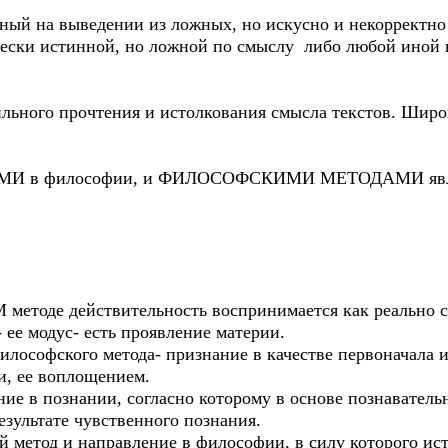
й на выведении из ложных, но искусно и некорректно
ически истинной, но ложной по смыслу либо любой иной
ного прочтения и истолкования смысла текстов. Широк
МИ в философии, и ФИЛОСОФСКИМИ МЕТОДАМИ явл
оде действительность воспринимается как реально су
 ее модус- есть проявление материи.
офского метода- признание в качестве первоначала и
и, ее воплощением.
е в познании, согласно которому в основе познавательн
зультате чувственного познания.
етод и направление в философии, в силу которого ист