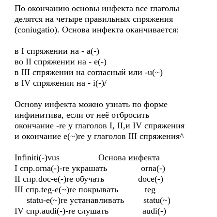
По окончанию основы инфекта все глаголы
делятся на четыре правильных спряжения
(coniugatio). Основа инфекта оканчивается:
в I спряжении на - a(-)
во II спряжении на - e(-)
в III спряжении на согласный или -u(~)
в IV спряжении на - i(-)/
Основу инфекта можно узнать по форме
инфинитива, если от неё отбросить
окончание -re у глаголов I, II,и IV спряжения
и окончание e(~)re у глаголов III спряжения^
Infiniti(-)vus Основа инфекта
I спр.orna(-)-re украшать orna(-)
II спр.doc-e(-)re обучать doce(-)
III спр.teg-e(~)re покрывать teg
statu-e(~)re устанавливать statu(~)
IV спр.audi(-)-re слушать audi(-)