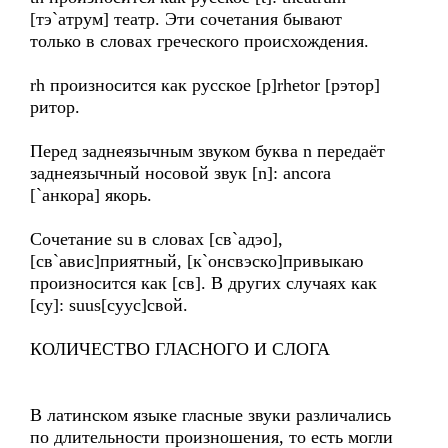
[тэ`атрум] театр. Эти сочетания бывают
только в словах греческого происхождения.
rh произносится как русское [р]rhetor [рэтор]
ритор.
Перед заднеязычным звуком буква n передаёт
заднеязычный носовой звук [n]: ancora
[`анкора] якорь.
Сочетание su в словах [св`адэо],
[св`авис]приятный, [к`онсвэско]привыкаю
произносится как [св]. В других случаях как
[су]: suus[суус]свой.
КОЛИЧЕСТВО ГЛАСНОГО И СЛОГА
В латинском языке гласные звуки различались
по длительности произношения, то есть могли