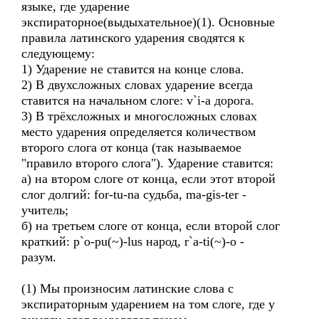
языке, где ударение
экспираторное(выдыхательное)(1). Основные
правила латинского ударения сводятся к
следующему:
1) Ударение не ставится на конце слова.
2) В двухсложных словах ударение всегда
ставится на начальном слоге: v`i-a дорога.
3) В трёхсложных и многосложных словах
место ударения определяется количеством
второго слога от конца (так называемое
"правило второго слога"). Ударение ставится:
а) на втором слоге от конца, если этот второй
слог долгий: for-tu-na судьба, ma-gis-ter -
учитель;
б) на третьем слоге от конца, если второй слог
краткий: p`o-pu(~)-lus народ, r`a-ti(~)-o -
разум.
(1) Мы произносим латинские слова с
экспираторным ударением на том слоге, где у