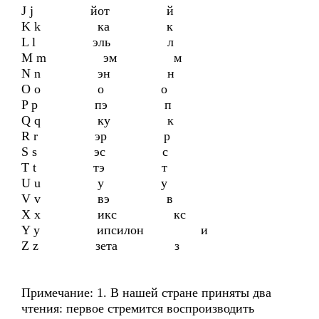
J j йот й
K k ка к
L l эль л
M m эм м
N n эн н
O o о о
P p пэ п
Q q ку к
R r эр р
S s эс с
T t тэ т
U u у у
V v вэ в
X x икс кс
Y y ипсилон и
Z z зета з
Примечание: 1. В нашей стране приняты два
чтения: первое стремится воспроизводить