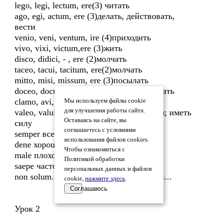
lego, legi, lectum, ere(3) читать
ago, egi, actum, ere (3)делать, действовать,
вести
venio, veni, ventum, ire (4)приходить
vivo, vixi, victum,ere (3)жить
disco, didici, - , ere (2)молчать
taceo, tacui, tacitum, ere(2)молчать
mitto, misi, missum, ere (3)посылать
doceo, docui, doctum, ere (2)учить, обучать
clamo, avi, atum, are (1) кричать
Мы используем файлы cookie
для улучшения работы сайта.
valeo, valui, - , valere (2),быть здоровым; иметь
Оставаясь на сайте, вы
силу
соглашаетесь с условиями
semper всегда
использования файлов cookies.
dene хорошо
Чтобы ознакомиться с
male плохо
Политикой обработки
saepe часто
персональных данных и файлов
non solum... sed etiam... не только...но и...
cookie,
нажмите здесь
.
Соглашаюсь
Урок 2