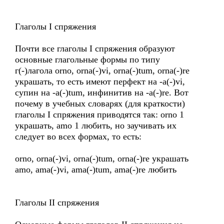
Глаголы I спряжения
Почти все глаголы I спряжения образуют
основные глагольные формы по типу
г(-)лагола orno, orna(-)vi, orna(-)tum, orna(-)re
украшать, то есть имеют перфект на -a(-)vi,
супин на -a(-)tum, инфинитив на -a(-)re. Вот
почему в учебных словарях (для краткости)
глаголы I спряжения приводятся так: orno 1
украшать, amo 1 любить, но заучивать их
следует во всех формах, то есть:
orno, orna(-)vi, orna(-)tum, orna(-)re украшать
amo, ama(-)vi, ama(-)tum, ama(-)re любить
Глаголы II спряжения