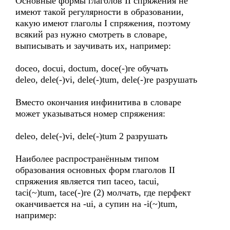
Основные формы глаголов II спряжения не
имеют такой регулярности в образовании,
какую имеют глаголы I спряжения, поэтому
всякий раз нужно смотреть в словаре,
выписывать и заучивать их, например:
doceo, docui, doctum, doce(-)re обучать
deleo, dele(-)vi, dele(-)tum, dele(-)re разрушать
Вместо окончания инфинитива в словаре
может указываться номер спряжения:
deleo, dele(-)vi, dele(-)tum 2 разрушать
Наиболее распространённым типом
образования основных форм глаголов II
спряжения является тип taceo, tacui,
taci(~)tum, tace(-)re (2) молчать, где перфект
оканчивается на -ui, а супин на -i(~)tum,
например: