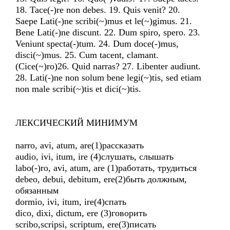
18. Tace(-)re non debes. 19. Quis venit? 20.
Saepe Lati(-)ne scribi(~)mus et le(~)gimus. 21.
Bene Lati(-)ne discunt. 22. Dum spiro, spero. 23.
Veniunt specta(-)tum. 24. Dum doce(-)mus,
disci(~)mus. 25. Cum tacent, clamant.
(Cice(~)ro)26. Quid narras? 27. Libenter audiunt.
28. Lati(-)ne non solum bene legi(~)tis, sed etiam
non male scribi(~)tis et dici(~)tis.
ЛЕКСИЧЕСКИЙ МИНИМУМ
narro, avi, atum, are(1)рассказать
audio, ivi, itum, ire (4)слушать, слышать
labo(-)ro, avi, atum, are (1)работать, трудиться
debeo, debui, debitum, ere(2)быть должным,
обязанным
dormio, ivi, itum, ire(4)спать
dico, dixi, dictum, ere (3)говорить
scribo,scripsi, scriptum, ere(3)писать