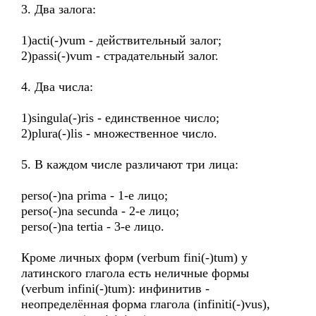
3. Два залога:
1)acti(-)vum - действительный залог;
2)passi(-)vum - страдательный залог.
4. Два числа:
1)singula(-)ris - единственное число;
2)plura(-)lis - множественное число.
5. В каждом числе различают три лица:
perso(-)na prima - 1-е лицо;
perso(-)na secunda - 2-е лицо;
perso(-)na tertia - 3-е лицо.
Кроме личных форм (verbum fini(-)tum) у
латинского глагола есть неличные формы
(verbum infini(-)tum): инфинитив -
неопределённая форма глагола (infiniti(-)vus),