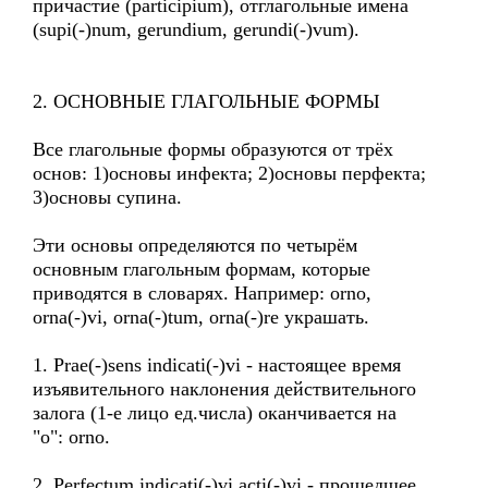
причастие (participium), отглагольные имена
(supi(-)num, gerundium, gerundi(-)vum).
2. ОСНОВНЫЕ ГЛАГОЛЬНЫЕ ФОРМЫ
Все глагольные формы образуются от трёх
основ: 1)основы инфекта; 2)основы перфекта;
3)основы супина.
Эти основы определяются по четырём
основным глагольным формам, которые
приводятся в словарях. Например: orno,
orna(-)vi, orna(-)tum, orna(-)re украшать.
1. Prae(-)sens indicati(-)vi - настоящее время
изъявительного наклонения действительного
залога (1-е лицо ед.числа) оканчивается на
"о": orno.
2. Perfectum indicati(-)vi acti(-)vi - прошедшее