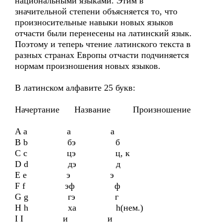
национальными языками. Этим в
значительной степени объясняется то, что
произносительные навыки новых языков
отчасти были перенесены на латинский язык.
Поэтому и теперь чтение латинского текста в
разных странах Европы отчасти подчиняется
нормам произношения новых языков.
В латинском алфавите 25 букв:
Начертание Название Произношение
A a a a
B b бэ б
C c цэ ц, к
D d дэ д
E e э э
F f эф ф
G g гэ г
H h ха h(нем.)
I I и и