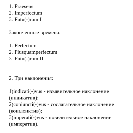
1. Praesens
2. Imperfectum
3. Futu(-)rum I
Законченные времена:
1. Perfectum
2. Plusquamperfectum
3. Futu(-)rum II
2. Три наклонения:
1)indicati(-)vus - изъявительное наклонение
(индикатив);
2)coniuncti(-)vus - сослагательное наклонение
(конъюнктив);
3)imperati(-)vus - повелительное наклонение
(императив).