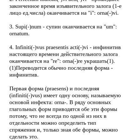
законченное время изъявительного залога (1-е
лицо ед.числа) оканчивается на "i": orna(-)vi.
3. Supi(-)num - супин оканчивается на "um":
ornatum.
4. Infiniti(-)vus praesentis acti(-)vi - инфинитив
настоящего времени действительного залога
оканчивается на "re": orna(-)re украшать(1).
(1)Переводится обычно последняя форма -
инфинитив.
Первая форма (praesens) и последняя
(infiniti(-)vus) имеет одну основу, называемую
основой инфекта: orna-. В ряду основных
глагольных форм приводятся обе эти формы
потому, что не всегда по одной из них в
отдельности можно определить тип
спряжения и, только зная обе формы, можно
сделать это.