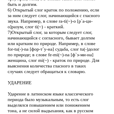
быть и долгим.
6) Открытый слог краток по положению, если
за ним следует слог, начинающийся с гласного
звука. Например, в слове ra-ti(~)-o [р`а-ци-
о]разум, слог ti(~) - краткий.
7)Открытый слог, за которым следует слог,
начинающийся с согласного, бывает долгим
или кратким по природе. Например, в слове
for-tu(-)-na [фор-т`у-на] судьба, слог tu(-)долог
по природе; в слове fe-mi(~)-na [ф`э-ми-на]
женщина, слог mi(~) - краток по природе. Для
выяснения количества гласного в таких
случаях следует обращаться к словарю.
УДАРЕНИЕ
Ударение в латинском языке классического
периода было музыкальным, то есть слог
выделялся повышением или понижением
тона, а не силой выдыхания, как в русском