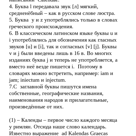
4. Буква l передавала звук [л] мягкий,
средненёбный – как в русском слове люстра.
5. Буква y и z употреблялись только в словах
греческого происхождения.
6. В классическом латинском языке буквы u и
i употреблялись для обозначения как гласных
звуков [u] и [i], так и согласных [v] [j]. Буквы
v и j были введены лишь в 16 в. Во многих
изданиях буква j и теперь не употребляется, а
вместо неё везде пишется i. Поэтому в
словарях можно встретить, например: iam и
jam; iniectum и injectum.
7.С заглавной буквы пишутся имена
собственные, географические названия,
наименования народов и прилагательные,
произведённые от них.
(1) – Календы – первое число каждого месяца
у римлян. Отсюда наше слово календарь.
Известно выражение ad Kalendas Graecas