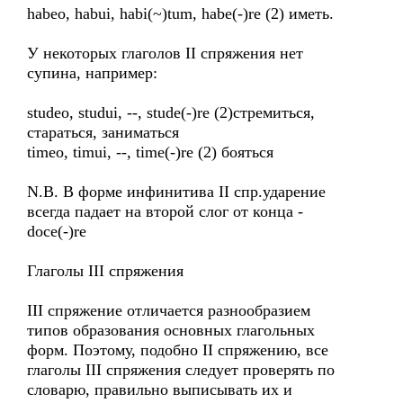
habeo, habui, habi(~)tum, habe(-)re (2) иметь.
У некоторых глаголов II спряжения нет
супина, например:
studeo, studui, --, stude(-)re (2)стремиться,
стараться, заниматься
timeo, timui, --, time(-)re (2) бояться
N.B. В форме инфинитива II спр.ударение
всегда падает на второй слог от конца -
doce(-)re
Глаголы III спряжения
III спряжение отличается разнообразием
типов образования основных глагольных
форм. Поэтому, подобно II спряжению, все
глаголы III спряжения следует проверять по
словарю, правильно выписывать их и