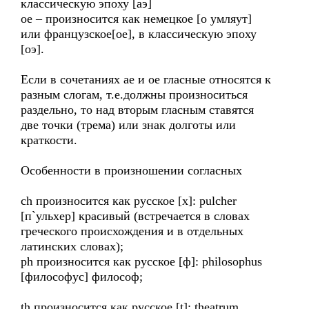
классическую эпоху [аэ]
oe – произносится как немецкое [о умляут]
или французское[ое], в классическую эпоху
[оэ].
Если в сочетаниях ae и oe гласные относятся к
разным слогам, т.е.должны произноситься
раздельно, то над вторым гласным ставятся
две точки (трема) или знак долготы или
краткости.
Особенности в произношении согласных
ch произносится как русское [х]: pulcher
[п`ульхер] красивый (встречается в словах
греческого происхождения и в отдельных
латинских словах);
ph произносится как русское [ф]: philosophus
[философус] философ;
th произносится как русское [t]: theatrum