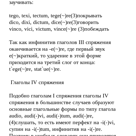
заучивать:
tego, texi, tectum, tege(~)re(3)покрывать
dico, dixi, dictum, dice(~)re(3)говорить
vinco, vici, victum, vince(~)re (3)побеждать
Так как инфинитив глаголов III спряжения
оканчивается на -e(~)re, где первый звук
e(~)краткий, то ударение в этой форме
приходится на третий слог от конца:
t`ege(~)re, stat`ue(~)re.
Глаголы IV спряжения
Подобно глаголам I спряжения глаголы IV
спряжения в большинстве случаев образуют
основные глагольные формы по типу глагола
audio, audi(-)vi, audi(-)tum, audi(-)re,
(4)слушать, то есть имеют перфект на -i(-)vi,
супин на -i(-)tum, инфинитив на -i(-)re.
Поэтому в учебных словарях они приводятся