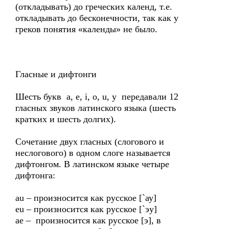
(откладывать) до греческих календ, т.е.
откладывать до бесконечности, так как у
греков понятия «календы» не было.
Гласные и дифтонги
Шесть букв a, e, i, o, u, y передавали 12
гласных звуков латинского языка (шесть
кратких и шесть долгих).
Сочетание двух гласных (слогового и
неслогового) в одном слоге называется
дифтонгом. В латинском языке четыре
дифтонга:
au – произносится как русское [`ау]
eu – произносится как русское [`эу]
ae – произносится как русское [э], в