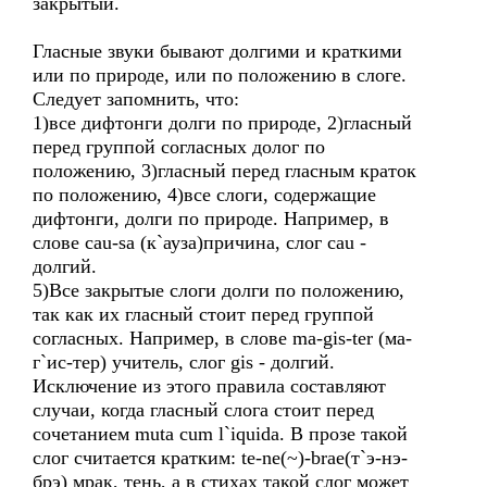
закрытый.
Гласные звуки бывают долгими и краткими
или по природе, или по положению в слоге.
Следует запомнить, что:
1)все дифтонги долги по природе, 2)гласный
перед группой согласных долог по
положению, 3)гласный перед гласным краток
по положению, 4)все слоги, содержащие
дифтонги, долги по природе. Например, в
слове cau-sa (к`ауза)причина, слог cau -
долгий.
5)Все закрытые слоги долги по положению,
так как их гласный стоит перед группой
согласных. Например, в слове ma-gis-ter (ма-
г`ис-тер) учитель, слог gis - долгий.
Исключение из этого правила составляют
случаи, когда гласный слога стоит перед
сочетанием muta cum l`iquida. В прозе такой
слог считается кратким: te-ne(~)-brae(т`э-нэ-
брэ) мрак, тень, а в стихах такой слог может