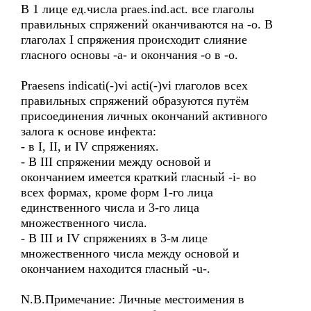
В 1 лице ед.числа praes.ind.act. все глаголы
правильных спряжений оканчиваются на -o. В
глаголах I спряжения происходит слияние
гласного основы -a- и окончания -o в -o.
Praesens indicati(-)vi acti(-)vi глаголов всех
правильных спряжений образуются путём
присоединения личных окончаний активного
залога к основе инфекта:
- в I, II, и IV спряжениях.
- В III спряжении между основой и
окончанием имеется краткий гласный -i- во
всех формах, кроме форм 1-го лица
единственного числа и 3-го лица
множественного числа.
- В III и IV спряжениях в 3-м лице
множественного числа между основой и
окончанием находится гласный -u-.
N.B.Примечание: Личные местоимения в