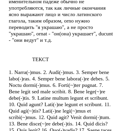
именительном падеже обычно не
употребляются, так как личные окончания
ясно выражают лицо и число латинского
глагола, таким образом, orno нужно
переводить "я украшаю", а не просто
"украшаю", ornat - "он(она) украшает", ducunt
- "они ведут" и т.д.
ТЕКСТ
1. Narra(-)mus. 2. Audi(-)mus. 3. Semper bene
labo(-)ras. 4. Semper bene labora(-)re debes. 5.
Noctu dormi(-)mus. 6. Forti(~)ter pugnat. 7.
Bene legit sed male scribit. 8. Bene lege(~)re
debe(-)tis. 9. Latine multum legunt et scribunt.
10. Quid agunt? Lati(-)ne legunt et scribunt. 11.
Quid agi(~)tis? Lati(-)ne legi(~)mus et
scribi(~)mus. 12. Quid agit? Venit dormi(-)tum.
13. Bene disce(~)re debe(-)tis. 14. Quid dicis?
15. Quis legit? 16. Quo(-)vadis? 17. Saepe taces.