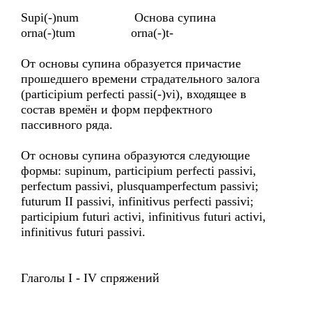
Supi(-)num Основа супина
orna(-)tum orna(-)t-
От основы супина образуется причастие
прошедшего времени страдательного залога
(participium perfecti passi(-)vi), входящее в
состав времён и форм перфектного
пассивного ряда.
От основы супина образуются следующие
формы: supinum, participium perfecti passivi,
perfectum passivi, plusquamperfectum passivi;
futurum II passivi, infinitivus perfecti passivi;
participium futuri activi, infinitivus futuri activi,
infinitivus futuri passivi.
Глаголы I - IV спряжений