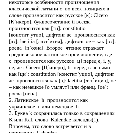
некоторые особенности произношения
классической латыни с во всех позициях в
слове произносится как русское [к]: Cicero
[К`икеро], буквосочетание ti всегда
произносится как [ти]: constitutio
[констит`утио], дифтонг ae произносится как
[аэ]: laetitia [лаэт`итиа], дифтонг oe – как [оэ]:
poena [п`оэна]. Второе чтение отражает
средневековое латинское произношение, где
c произносится как русское [ц] перед e, i, y,
oe, ae : Cicero [Ц`ицеро], ti перед гласными –
как [ци]: constitution [констит`уцио], дифтонг
ae произносится как [э]: laetitia [лэт`ициа], oe
– как немецкое [о умляут] или франц. [ое]:
poena [пёна].
2. Латинское h произносится как
украинское г или немецкое h.
3. Буква k сохранилась только в сокращениях
K или Kal. слова Kalendae календы(1).
Впрочем, это слово встречается и в
написании Calendae.