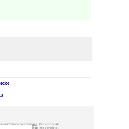
иске
.
ов
льзовательского договора
. Все авторские
у вы можете обратиться на его авторской