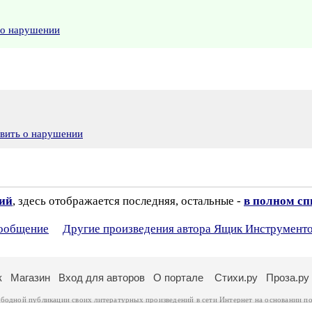
 о нарушении
явить о нарушении
зий
, здесь отображается последняя, остальные -
в полном сп
сообщение
Другие произведения автора Ящик Инструмент
к
Магазин
Вход для авторов
О портале
Стихи.ру
Проза.ру
ободной публикации своих литературных произведений в сети Интернет на основании
по
ся
законом
. Перепечатка произведений возможна только с согласия его автора, к котором