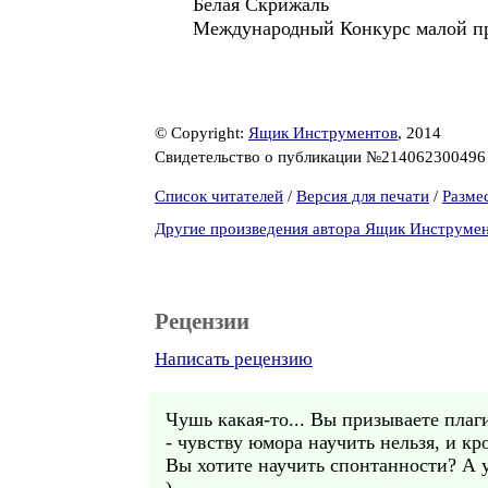
Белая Скрижаль
Международный Конкурс малой п
© Copyright:
Ящик Инструментов
, 2014
Свидетельство о публикации №21406230049
Список читателей
/
Версия для печати
/
Разме
Другие произведения автора Ящик Инструме
Рецензии
Написать рецензию
Чушь какая-то... Вы призываете плаг
- чувству юмора научить нельзя, и к
Вы хотите научить спонтанности? А у