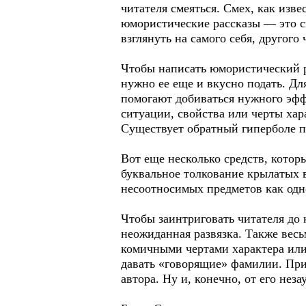
читателя смеяться. Смех, как изве
юмористические рассказы — это с
взглянуть на самого себя, другог
Чтобы написать юмористический р
нужно ее еще и вкусно подать. Д
помогают добиваться нужного эффек
ситуации, свойства или черты ха
Существует обратный гиперболе пр
Вот еще несколько средств, котор
буквальное толкование крылатых 
несоотносимых предметов как одн
Чтобы заинтриговать читателя до 
неожиданная развязка. Также весь
комичными чертами характера ил
давать «говорящие» фамилии. При
автора. Ну и, конечно, от его нез