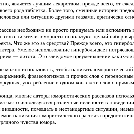
стно, является лучшим лекарством, прежде всего, от еже
воего рода таблетка. Более того, смешные истории пред
о человека или ситуацию другими глазами, критически отн
ассказ необходимо не просто придумать или вспомнить 
ля этого писатели-юмористы используют целый набор выр
та. Что же это за средства? Прежде всего, это гипербол
рактера. Умелое использование гиперболы дает потрясаю
ием — литота. Это заведомое преуменьшение каких-либо 
ые можно использовать, чтобы написать юмористический 
выражений, фразеологизмов и прочих слов с переносным
ородных, употребление в одном контексте слов с прямым
конца, многие авторы юмористических рассказов использ
ма часто используются различные нелепости в поведении
и внешности, помещать в нестандартные ситуации, назы
емов написания юмористического рассказа предостаточно
аурядного чувства юмора.