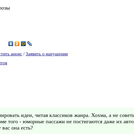
розы
6
стить анонс
/
Заявить о нарушении
нтов
иировать идеи, читая классиков жанра. Хохма, а не сове
роме того - юморные пассажи не постигаются даже их авт
 вас она есть?