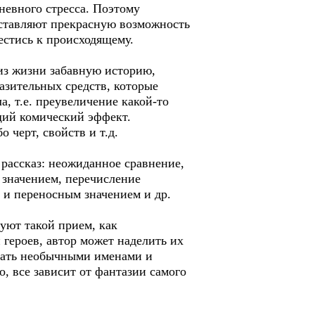
дневного стресса. Поэтому
оставляют прекрасную возможность
естись к происходящему.
из жизни забавную историю,
азительных средств, которые
а, т.е. преувеличение какой-то
щий комический эффект.
черт, свойств и т.д.
рассказ: неожиданное сравнение,
 значением, перечисление
 и переносным значением и др.
уют такой прием, как
 героев, автор может наделить их
вать необычными именами и
, все зависит от фантазии самого