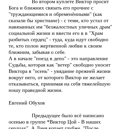
Во втором куплете Виктор просит
Бога и ближних связать его прочнее с
"труждающимися и обременёнными" (как
сказали бы христиане) - с теми, кто устал от
навязанных им "безжалостных уличных драм"
социальной жизни и ввести его в в "Храм
разбитых сердец" - туда, куда идут свободно
те, кто полон жертвенной любви к своим
ближним, забывая о себе.
А в начале "поезд в депо" - это направление
Судьбы, которая как "ветер" свободно уносит
Виктора в "осень" - увядание прежней жизни
вокруг него, от которого Виктор не желает
отказываться, принимая на себя тяжелейшую
ношу праведной жизни.
Евгений Обухов
Предыдущее было всё написано
осенью в группе *Виктор Цой - В наших
сердцах". А Даня копает глубже. "После