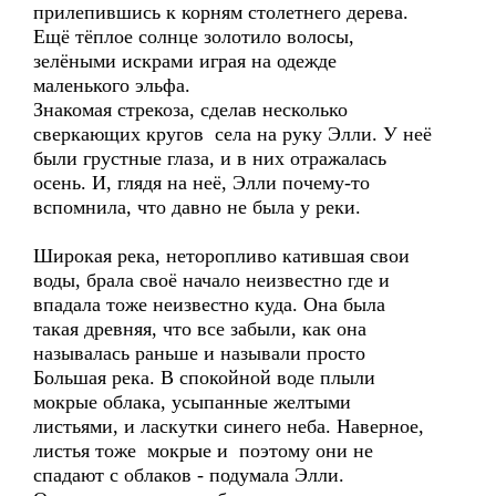
прилепившись к корням столетнего дерева.
Ещё тёплое солнце золотило волосы,
зелёными искрами играя на одежде
маленького эльфа.
Знакомая стрекоза, сделав несколько
сверкающих кругов села на руку Элли. У неё
были грустные глаза, и в них отражалась
осень. И, глядя на неё, Элли почему-то
вспомнила, что давно не была у реки.
Широкая река, неторопливо катившая свои
воды, брала своё начало неизвестно где и
впадала тоже неизвестно куда. Она была
такая древняя, что все забыли, как она
называлась раньше и называли просто
Большая река. В спокойной воде плыли
мокрые облака, усыпанные желтыми
листьями, и ласкутки синего неба. Наверное,
листья тоже мокрые и поэтому они не
спадают с облаков - подумала Элли.