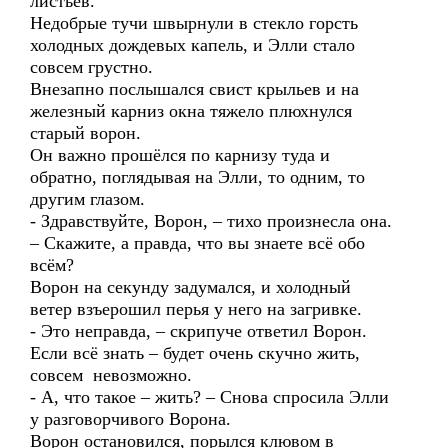
листьев.
Недобрые тучи швырнули в стекло горсть
холодных дождевых капель, и Элли стало
совсем грустно.
Внезапно послышался свист крыльев и на
железный карниз окна тяжело плюхнулся
старый ворон.
Он важно прошёлся по карнизу туда и
обратно, поглядывая на Элли, то одним, то
другим глазом.
- Здравствуйте, Ворон, – тихо произнесла она.
– Скажите, а правда, что вы знаете всё обо
всём?
Ворон на секунду задумался, и холодный
ветер взъерошил перья у него на загривке.
- Это неправда, – скрипуче ответил Ворон.
Если всё знать – будет очень скучно жить,
совсем невозможно.
- А, что такое – жить? – Снова спросила Элли
у разговорчивого Ворона.
Ворон остановился, порылся клювом в