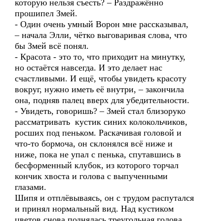
которую нельзя съесть? – Раздражённо
прошипел Змей.
- Один очень умный Ворон мне рассказывал,
– начала Элли, чётко выговаривая слова, что
бы Змей всё понял.
- Красота - это то, что приходит на минутку,
но остаётся навсегда. И это делает нас
счастливыми. И ещё, чтобы увидеть красоту
вокруг, нужно иметь её внутри, – закончила
она, подняв палец вверх для убедительности.
- Увидеть, говоришь? – Змей стал близоруко
рассматривать кустик синих колокольчиков,
росших под пеньком. Раскачивая головой и
что-то бормоча, он склонялся всё ниже и
ниже, пока не упал с пенька, спутавшись в
бесформенный клубок, из которого торчал
кончик хвоста и голова с выпученными
глазами.
Шипя и отплёвываясь, он с трудом распутался
и принял нормальный вид. Над кустиком
цветов снова поднялась треугольная голова,