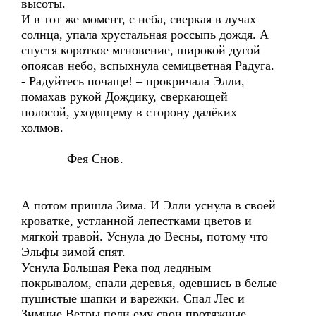
высоты.
И в тот же момент, с неба, сверкая в лучах
солнца, упала хрустальная россыпь дождя. А
спустя короткое мгновение, широкой дугой
опоясав небо, вспыхнула семицветная Радуга.
- Радуйтесь почаще! – прокричала Элли,
помахав рукой Дождику, сверкающей
полосой, уходящему в сторону далёких
холмов.
Фея Снов.
А потом пришла Зима. И Элли уснула в своей
кроватке, устланной лепестками цветов и
мягкой травой. Уснула до Весны, потому что
Эльфы зимой спят.
Уснула Большая Река под ледяным
покрывалом, спали деревья, одевшись в белые
пушистые шапки и варежки. Спал Лес и
Зимние Ветры пели ему свои протяжные