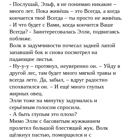
- Послушай, Эльф, я не понимаю никакие –
много лет. Пока живёшь – это Всегда, а когда
кончается твоё Всегда – ты просто не живёшь.
- И что будет с Вами, когда кончится Ваше
Всегда? - Заинтересовалась Элли, подвигаясь
поближе.
Волк в задумчивости почесал задней лапой
запавший бок и снова посмотрел на
падающие листья.
- Ну-у-у – протянул, неуверенно он. – Уйду в
другой лес, там будет много мягкой травы и
всегда лето. Да, забыл, – вдруг радостно
спохватился он. – И ещё много глупых
жирных овец.
Элли тоже на минутку задумалась и
серьёзным голосом спросила.
- А быть глупым это плохо?
Мимо Элли с басовитым жужжанием
пролетел большой блестящий жук. Волк
щёлкнул пастью, поморщился и с