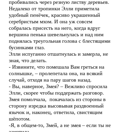
пробивались через резную листву деревьев.
Недалеко от тропинки Элли приметила
удобный пенёчек, красиво украшенный
серебристым мхом. И она уж совсем
собралась присесть на него, когда вдруг
вершина пенька шевельнулась и над ним
поднялась треугольная голова с блестящими
бусинками глаз.
Элли испуганно отшатнулась и замерла, не
зная, что делать.
- Извините, что помешала Вам греться на
солнышке, – пролепетала она, на всякий
случай, отходя на пару шагов назад.
- Вы, наверное, Змея? – Вежливо спросила
Элли, скорее чтобы поддержать разговор.
Змея помолчала, покачалась из стороны в
сторону изредка высовывая раздвоенный
язычок и, наконец, ответила, свистящим
шёпотом.
-Я, в общем-то, Змей, а не змея – если ты не
заметила.