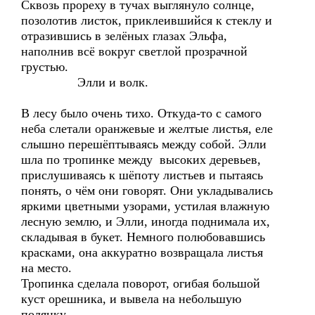
Сквозь прореху в тучах выглянуло солнце,
позолотив листок, приклеившийся к стеклу и
отразившись в зелёных глазах Эльфа,
наполнив всё вокруг светлой прозрачной
грустью.
Элли и волк.
В лесу было очень тихо. Откуда-то с самого
неба слетали оранжевые и желтые листья, еле
слышно перешёптываясь между собой. Элли
шла по тропинке между высоких деревьев,
прислушиваясь к шёпоту листьев и пытаясь
понять, о чём они говорят. Они укладывались
яркими цветными узорами, устилая влажную
лесную землю, и Элли, иногда поднимала их,
складывая в букет. Немного полюбовавшись
красками, она аккуратно возвращала листья
на место.
Тропинка сделала поворот, огибая большой
куст орешника, и вывела на небольшую
полянку.