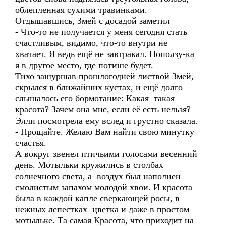
облепленная сухими травинками.
Отдышавшись, Змей с досадой заметил
- Что-то не получается у меня сегодня стать
счастливым, видимо, что-то внутри не
хватает. Я ведь ещё не завтракал. Поползу-ка
я в другое место, где потише будет.
Тихо зашуршав прошлогодней листвой Змей,
скрылся в ближайших кустах, и ещё долго
слышалось его бормотание: Какая такая
красота? Зачем она мне, если её есть нельзя?
Элли посмотрела ему вслед и грустно сказала.
- Прощайте. Желаю Вам найти свою минутку
счастья.
А вокруг звенел птичьими голосами весенний
день. Мотыльки кружились в столбах
солнечного света, а воздух был наполнен
смолистым запахом молодой хвои. И красота
была в каждой капле сверкающей росы, в
нежных лепестках цветка и даже в простом
мотыльке. Та самая Красота, что приходит на