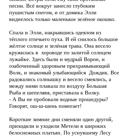
песни. Всё вокруг занесло глубоким
пушистым снегом, и от домика Элли
виднелось только маленькое зелёное окошко.
Спала и Элли, накрывшись одеялом из
тёплого птичьего пуха. И ей снилось большое
жёлтое солнце и зелёная трава. Она весело
кружилась в хороводе по залитой солнцем
лужайке. Здесь были и мудрый Ворон, и
озабоченный здоровьем прихрамывающий
Волк, и знакомый улыбающийся Дождик. Все
радовались солнышку и весело смеялись, а
между ними плавала по воздуху Большая
Рыба и шепелявя, приставала к Волку.
- А Вы не пробовали водные прошедуры?
Говорят, ош-ш-шень помогает!
Короткие зимние дни сменяли один другой,
приходили и уходили Метели в широких
белоснежных платьях. По уснувшему Лесу