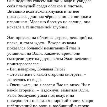
Она подошла совсем близко к воде и увидела
себя плывущей среди облаков и листьев.
Внезапно вода всколыхнулась и из неё
показалась длинная чёрная спина с широким
плавником. Масляно блеснув на солнце, она
исчезла в таинственной глубине.
Эли присела на обломок дерева, лежащий на
песке, и стала ждать. Вскоре из воды
показался большой немигающий глаз и
уставился на Элли. Какое-то время они
смотрели друг на друга, затем Элли вежливо
поинтересовалась.
- Вы, наверное, Большая Рыба?
- Это зависит с какой стороны смотреть, –
донеслось из воды.
- Очень жаль, но я совсем Вас не вижу. Ни с
какой стороны, – вздохнув, заметила Элли.
Рыба бесшумно ушла под воду, и на
поверхности показался широкий хвост, мокро
шлёпнувший по воде, и разбивший в серую