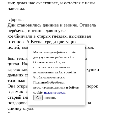
миг, делая нас счастливее, и остаётся с нами
навсегда.
Дорога.
Дни становились длиннее и звонче. Отцвела
черёмуха, и птицы давно уже
хозяйничали в старых гнёздах, высиживая
птенцов. А Весна, среди цветущих
полей, вовсю обнималась с молодым Летом.
Мы используем файлы cookie
для улучшения работы сайта.
Был тёплый вечер, заполненный звоном
Оставаясь на сайте, вы
цикад. Над дальним лесом полыхало
соглашаетесь с условиями
зарево заката, окрашивая багрянцем верхушки
использования файлов cookies.
дальних сосен, когда в окошко Элли
Чтобы ознакомиться с
тихонько постучали.
Политикой обработки
Она открыла дверь и, переступив через порог,
персональных данных и файлов
в домик важно вошёл ворон –
cookie,
нажмите здесь
.
старый знакомый Элли. Он чинно
Соглашаюсь
поздоровался и, осмотревшись, взлетел на
спинку стула.