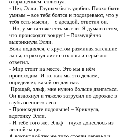
отвращением сплюнул.
- Нет, Элли. Глупым быть удобно. Плохо быть
умным – все тебя боятся и подозревают, что у
тебя есть мысли, – с досадой, ответил он.
- Но, у меня тоже есть мысли. Я думаю о том,
что происходит вокруг! – Возмущённо
выкрикнула Элли.
Волк поднялся, с хрустом разминая затёкшие
лапы, стряхнул лист с головы и серьёзно
ответил.
- Мир стоит на месте. Это мы в нём
происходим. И то, как мы это делаем,
определяет, какой он для нас.
Прощай, эльф, мне нужно больше двигаться.
Он вздохнул и тяжело затрусил по дорожке в
глубь осеннего леса.
- Происходите подольше! – Крикнула,
вдогонку Элли.
- И тебе того же, Эльф – глухо донеслось из
лесной чащи.
А вокруг всё так же тихо стояли деревья и