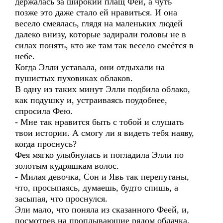
держалась за широкий плащ Феи, а чуть
позже это даже стало ей нравиться. И она
весело смеялась, глядя на маленьких людей
далеко внизу, которые задирали головы не в
силах понять, кто же там так весело смеётся в
небе.
Когда Элли уставала, они отдыхали на
пушистых пуховиках облаков.
В одну из таких минут Элли подбила облако,
как подушку и, устраиваясь поудобнее,
спросила Фею.
- Мне так нравится быть с тобой и слушать
твои истории. А смогу ли я видеть тебя наяву,
когда проснусь?
Фея мягко улыбнулась и погладила Элли по
золотым кудряшкам волос.
- Милая девочка, Сон и Явь так перепутаны,
что, просыпаясь, думаешь, будто спишь, а
засыпая, что проснулся.
Эли мало, что поняла из сказанного Феей, и,
посмотрев на проплывающие рядом облачка,