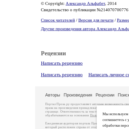
© Copyright:
Александр Альфабет
, 2014
Свидетельство о публикации №21407070077
Список читателей
/
Версия для печати
/
Разме
Другие произведения автора Александр Альф
Рецензии
Написать рецензию
Написать рецензию
Написать личное 
Авторы
Произведения
Рецензии
Поис
Портал Проза.ру предоставляет авторам возможность св
права на произведения принадлежат авторам и охраняют
странице. Ответственность за тексты произведений авто
Мы используем ф
обрабатываются на основании
Политики обработки перс
соглашаетесь с 
Ежедневная аудитория портала Проза.ру – порядка 100 
обработки перс
который расположен справа от этого текста. В каждой гр