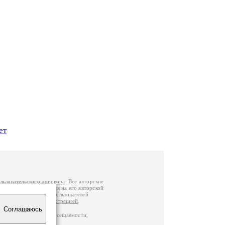
ет
льзовательского договора
. Все авторские
у вы можете обратиться на его авторской
й Федерации
. Данные пользователей
е
и
связаться с администрацией
.
Соглашаюсь
по данным счетчика посещаемости,