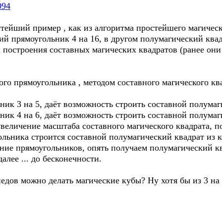
094
тейший пример , как из алгоритма простейшего магическ
ий прямоугольник 4 на 16, в другом полумагический квадр
 построения составных магических квадратов (ранее они 
го прямоугольника , методом составного магического кв
ик 3 на 5, даёт возможность строить составной полумаг
ик 4 на 6, даёт возможность строить составной полумаг
величение масштаба составного магического квадрата, п
льника строится составной полумагический квадрат из к
ние прямоугольников, опять получаем полумагический кв
алее ... до бесконечности.
едов можно делать магические кубы? Ну хотя бы из 3 на 