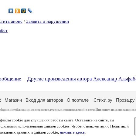
6
стить анонс
/
Заявить о нарушении
абет
сообщение
Другие произведения автора Александр Альфаб
к
Магазин
Вход для авторов
О портале
Стихи.ру
Проза.ру
ободной публикации своих литературных произведений в сети Интернет на основании
по
ся
законом
. Перепечатка произведений возможна только с согласия его автора, к котором
ры несут самостоятельно на основании
правил публикации
и
законодательства Российско
айлы cookie для улучшения работы сайта. Оставаясь на сайте, вы
ональных данных
. Вы также можете посмотреть более подробную
информацию о портал
условиями использования файлов cookies. Чтобы ознакомиться с Политикой
тысяч посетителей, которые в общей сумме просматривают более полумиллиона страниц 
ональных данных и файлов cookie,
нажмите здесь
.
афе указано по две цифры: количество просмотров и количество посетителей.