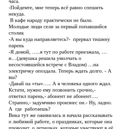
часа.
-Пойдемте, мне теперь всё равно спешить
некуда.
В кафе народу практически не было.
Молодые люди сели за первый попавшийся
столик
-А вы куда направляетесь?- прервал тишину
парень
-Я домой, …..я тут по работе приезжала, …
и…(девушка решила умолчать о
несостоявшейся встрече с Владом) …на
электричку опоздала. Теперь ждать долго. - А
вы?
-Давай на «ты»….. А я человека одного ждал.
Кстати, нужно ему позвонить срочно,-
ответил парень,- абонент не абонент….
Странно,- задумчиво произнес он.- Ну, ладно.
А где работаешь?
Вика тут же оживилась и начала рассказывать
о любимой работе, о праздниках, которые она
проводит, о детишках, которые участвуют в её