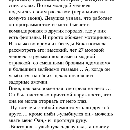
спектаклях. Потом молодой человек
поделился своим рассказом (периодически
кому-то звоня). Девушка узнала, что работает
он программистом и часто бывает в
командировках в других городах, где у них
есть филиалы. И просто обожает мотоциклы.
И только во время их беседы Вика посмела
рассмотреть его: высокий, лет 27 молодой
человек, с русыми волосами и модной
стрижкой, со смешными бровями «домиком»
и большими зелёными глазами… А, когда он
улыбался, на обеих щеках появлялись
задорные ямочки.
Вика, как заворожённая смотрела на него….
Он был настолько приятной наружности, что
она не могла оторвать от него глаз.
-Ну, вот, мы с тобой немного узнали друг об
друге…. кроме имён ,-улыбнулся он,- можешь
звать меня Фан,- и протянул руку.
-Виктория, - улыбнулась девушка,- а почему