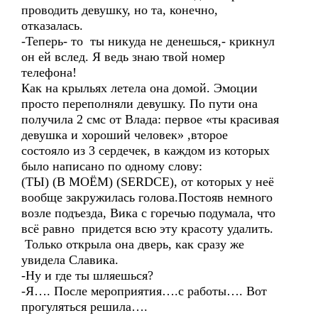
проводить девушку, но та, конечно,
отказалась.
-Теперь- то ты никуда не денешься,- крикнул
он ей вслед. Я ведь знаю твой номер
телефона!
Как на крыльях летела она домой. Эмоции
просто переполняли девушку. По пути она
получила 2 смс от Влада: первое «ты красивая
девушка и хороший человек» ,второе
состояло из 3 сердечек, в каждом из которых
было написано по одному слову:
(ТЫ) (В МОЁМ) (SERDCE), от которых у неё
вообще закружилась голова.Постояв немного
возле подъезда, Вика с горечью подумала, что
всё равно придется всю эту красоту удалить.
Только открыла она дверь, как сразу же
увидела Славика.
-Ну и где ты шляешься?
-Я…. После мероприятия….с работы…. Вот
прогуляться решила….