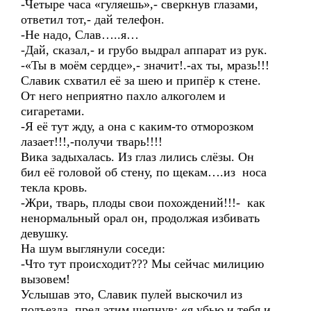
-Четыре часа «гуляешь»,- сверкнув глазами,
ответил тот,- дай телефон.
-Не надо, Слав…..я…
-Дай, сказал,- и грубо выдрал аппарат из рук.
-«Ты в моём сердце»,- значит!.-ах ты, мразь!!!
Славик схватил её за шею и припёр к стене.
От него неприятно пахло алкоголем и
сигаретами.
-Я её тут жду, а она с каким-то отморозком
лазает!!!,-получи тварь!!!!
Вика задыхалась. Из глаз лились слёзы. Он
бил её головой об стену, по щекам….из носа
текла кровь.
-Жри, тварь, плоды свои похождений!!!- как
ненормальный орал он, продолжая избивать
девушку.
На шум выглянули соседи:
-Что тут происходит??? Мы сейчас милицию
вызовем!
Услышав это, Славик пулей выскочил из
подъезда, пред этим шепнув: «я убью и тебя и