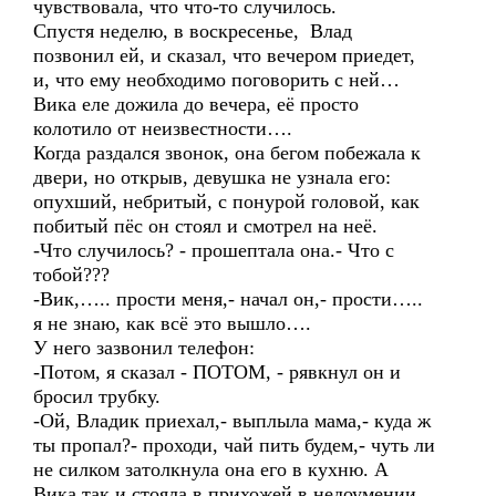
чувствовала, что что-то случилось.
Спустя неделю, в воскресенье, Влад
позвонил ей, и сказал, что вечером приедет,
и, что ему необходимо поговорить с ней…
Вика еле дожила до вечера, её просто
колотило от неизвестности….
Когда раздался звонок, она бегом побежала к
двери, но открыв, девушка не узнала его:
опухший, небритый, с понурой головой, как
побитый пёс он стоял и смотрел на неё.
-Что случилось? - прошептала она.- Что с
тобой???
-Вик,….. прости меня,- начал он,- прости…..
я не знаю, как всё это вышло….
У него зазвонил телефон:
-Потом, я сказал - ПОТОМ, - рявкнул он и
бросил трубку.
-Ой, Владик приехал,- выплыла мама,- куда ж
ты пропал?- проходи, чай пить будем,- чуть ли
не силком затолкнула она его в кухню. А
Вика так и стояла в прихожей в недоумении,