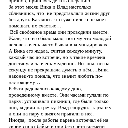
органов, пришлось делать операцию.
За этот месяц Вика и Влад настолько
сблизились, что не представляли жизни друг
без друга. Казалось, что уже ничего не моет
помешать их счастью….
Всё свободное время они проводили вместе.
Жаль, что его было мало, потому что молодой
человек очень часто бывал в командировках.
А Вика его ждала, считая каждую минуту,
каждый час до встречи, но в такие времена
дни тянулись очень медленно. Но она, ни на
секунду не прекращала думать о нём….Вика
наконец-то поняла, что значит любить по-
настоящему…
Ребята радовались каждому дню,
проведенному вместе. Они часами гуляли по
парку; устраивали пикники, где были только
они, ходили на речку. Влад соорудил тарзанку
и они на пару с визгом прыгали в неё.
Иногда, после работы парень встречал её на
своём спорт байке и они без счёта времени