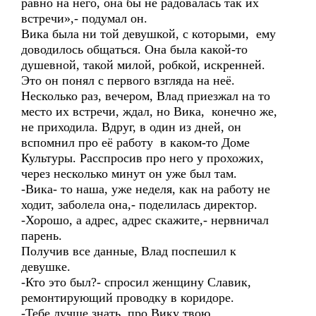
равно на него, она бы не радовалась так их
встречи»,- подумал он.
Вика была ни той девушкой, с которыми, ему
доводилось общаться. Она была какой-то
душевной, такой милой, робкой, искренней.
Это он понял с первого взгляда на неё.
Несколько раз, вечером, Влад приезжал на то
место их встречи, ждал, но Вика, конечно же,
не приходила. Вдруг, в один из дней, он
вспомнил про её работу в каком-то Доме
Культуры. Расспросив про него у прохожих,
через несколько минут он уже был там.
-Вика- то наша, уже неделя, как на работу не
ходит, заболела она,- поделилась директор.
-Хорошо, а адрес, адрес скажите,- нервничал
парень.
Получив все данные, Влад поспешил к
девушке.
-Кто это был?- спросил женщину Славик,
ремонтирующий проводку в коридоре.
-Тебе лучше знать, про Вику твою