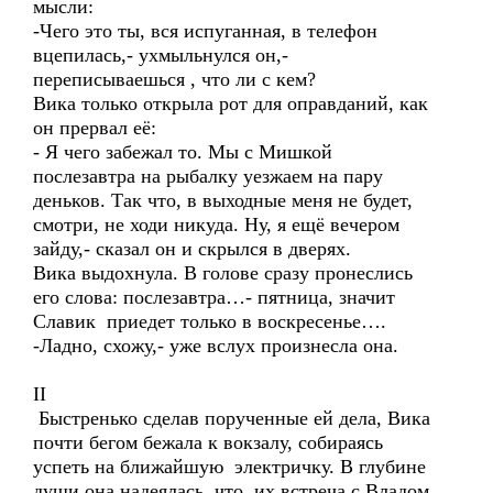
мысли:
-Чего это ты, вся испуганная, в телефон
вцепилась,- ухмыльнулся он,-
переписываешься , что ли с кем?
Вика только открыла рот для оправданий, как
он прервал её:
- Я чего забежал то. Мы с Мишкой
послезавтра на рыбалку уезжаем на пару
деньков. Так что, в выходные меня не будет,
смотри, не ходи никуда. Ну, я ещё вечером
зайду,- сказал он и скрылся в дверях.
Вика выдохнула. В голове сразу пронеслись
его слова: послезавтра…- пятница, значит
Славик приедет только в воскресенье….
-Ладно, схожу,- уже вслух произнесла она.
II
Быстренько сделав порученные ей дела, Вика
почти бегом бежала к вокзалу, собираясь
успеть на ближайшую электричку. В глубине
души она надеялась, что их встреча с Владом