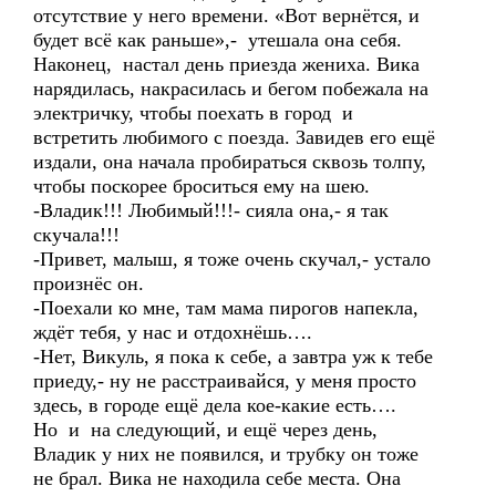
отсутствие у него времени. «Вот вернётся, и
будет всё как раньше»,- утешала она себя.
Наконец, настал день приезда жениха. Вика
нарядилась, накрасилась и бегом побежала на
электричку, чтобы поехать в город и
встретить любимого с поезда. Завидев его ещё
издали, она начала пробираться сквозь толпу,
чтобы поскорее броситься ему на шею.
-Владик!!! Любимый!!!- сияла она,- я так
скучала!!!
-Привет, малыш, я тоже очень скучал,- устало
произнёс он.
-Поехали ко мне, там мама пирогов напекла,
ждёт тебя, у нас и отдохнёшь….
-Нет, Викуль, я пока к себе, а завтра уж к тебе
приеду,- ну не расстраивайся, у меня просто
здесь, в городе ещё дела кое-какие есть….
Но и на следующий, и ещё через день,
Владик у них не появился, и трубку он тоже
не брал. Вика не находила себе места. Она