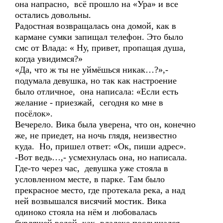
она напрасно, всё прошло на «Ура» и все
остались довольны.
Радостная возвращалась она домой, как в
кармане сумки запищал телефон. Это было
смс от Влада: « Ну, привет, пропащая душа,
когда увидимся?»
«Да, что ж ты не уймёшься никак…?»,-
подумала девушка, но так как настроение
было отличное, она написала: «Если есть
желание - приезжай, сегодня ко мне в
посёлок».
Вечерело. Вика была уверена, что он, конечно
же, не приедет, на ночь глядя, неизвестно
куда. Но, пришел ответ: «Ок, пиши адрес».
-Вот ведь…,- усмехнулась она, но написала.
Где-то через час, девушка уже стояла в
условленном месте, в парке. Там было
прекрасное место, где протекала река, а над
ней возвышался висячий мостик. Вика
одиноко стояла на нём и любовалась