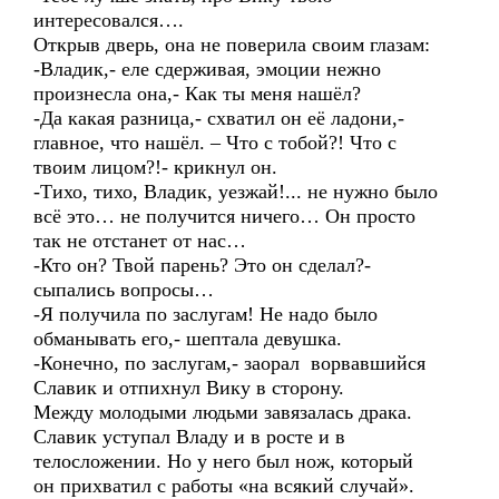
интересовался….
Открыв дверь, она не поверила своим глазам:
-Владик,- еле сдерживая, эмоции нежно
произнесла она,- Как ты меня нашёл?
-Да какая разница,- схватил он её ладони,-
главное, что нашёл. – Что с тобой?! Что с
твоим лицом?!- крикнул он.
-Тихо, тихо, Владик, уезжай!... не нужно было
всё это… не получится ничего… Он просто
так не отстанет от нас…
-Кто он? Твой парень? Это он сделал?-
сыпались вопросы…
-Я получила по заслугам! Не надо было
обманывать его,- шептала девушка.
-Конечно, по заслугам,- заорал ворвавшийся
Славик и отпихнул Вику в сторону.
Между молодыми людьми завязалась драка.
Славик уступал Владу и в росте и в
телосложении. Но у него был нож, который
он прихватил с работы «на всякий случай».