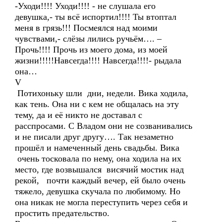
-Уходи!!!! Уходи!!!! - не слушала его
девушка,- ты всё испортил!!!! Ты втоптал
меня в грязь!!! Посмеялся над моими
чувствами,- слёзы лились ручьём…. –
Прочь!!!! Прочь из моего дома, из моей
жизни!!!!!Навсегда!!!! Навсегда!!!!- рыдала
она…
V
Потихоньку шли дни, недели. Вика ходила,
как тень. Она ни с кем не общалась на эту
тему, да и её никто не доставал с
расспросами. С Владом они не созванивались
и не писали друг другу…. Так незаметно
прошёл и намеченный день свадьбы. Вика
очень тосковала по нему, она ходила на их
место, где возвышался висячий мостик над
рекой, почти каждый вечер, ей было очень
тяжело, девушка скучала по любимому. Но
она никак не могла переступить через себя и
простить предательство.