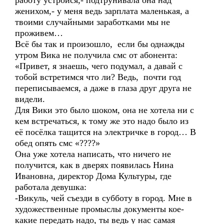
работу устройся,- подтрунивала она над
женихом,- у меня ведь зарплата маленькая, а
твоими случайными заработками мы не
проживем…
Всё бы так и произошло, если бы однажды
утром Вика не получила смс от абонента:
«Привет, я знаешь, чего подумал, а давай с
тобой встретимся что ли? Ведь, почти год
переписываемся, а даже в глаза друг друга не
видели.
Для Вики это было шоком, она не хотела ни с
кем встречаться, к тому же это надо было из
её посёлка тащится на электричке в город… В
обед опять смс «????»
Она уже хотела написать, что ничего не
получится, как в дверях появилась Нина
Ивановна, директор Дома Культуры, где
работала девушка:
-Викуль, чей съезди в субботу в город. Мне в
художественные промыслы документы кое-
какие передать надо, ты ведь у нас самая