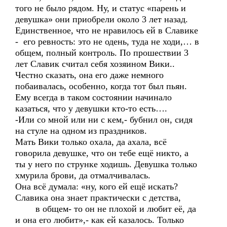
того не было рядом. Ну, и статус «парень и
девушка» они приобрели около 3 лет назад.
Единственное, что не нравилось ей в Славике
- его ревность: это не одень, туда не ходи,… в
общем, полный контроль. По прошествии 3
лет Славик считал себя хозяином Вики..
Честно сказать, она его даже немного
побаивалась, особенно, когда тот был пьян.
Ему всегда в таком состоянии начинало
казаться, что у девушки кто-то есть….
-Или со мной или ни с кем,- бубнил он, сидя
на стуле на одном из праздников.
Мать Вики только охала, да ахала, всё
говорила девушке, что он тебе ещё никто, а
ты у него по струнке ходишь. Девушка только
хмурила брови, да отмалчивалась.
Она всё думала: «ну, кого ей ещё искать?
Славика она знает практически с детства,
в общем- то он не плохой и любит её, да
и она его любит»,- как ей казалось. Только