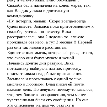
реку и чего-то оживлённо обсуждали…
Свадьба была назначена на конец марта, так,
как Владик уезжал в длительную
командировку.
-Ну, потерпи, малыш! Скоро всегда-всегда
будем вместе. Займись пока приготовлением к
свадьбе,- утешал он невесту. Вика
расстраивалась, она 2 недели- то еле-еле
проживала без него, а тут 3 месяца!!! Первый
раз они так надолго расстаются.
Единственная мысль, которая её грела, это то,
что скоро они будут мужем и женой.
Начались долгие дни разлуки. Вика
потихоньку выбирала платье, причёску,
присматривала свадебные приглашения.
Засыпала и просыпалась с одной только
мыслью о любимом. Влад писал ей почти
каждый день. Но девушке почему-то казалось,
что, чем ближе к возвращению, тем менее
чувственными были его сообщения. Но она
это списывала на долгую разлуку и