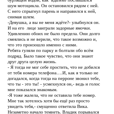
бурлящей водой, как вдалеке послышался
шум мотоцикла. Он остановился рядом с ней.
С него спрыгнул парень и направился к ней,
снимая шлем.
-Девушка, а вы не меня ждёте?- улыбнулся он.
И на его лице заиграли задорные ямочки.
Удивлению обоих не было предела. Они долго
смеялись и не верили, что такое возможно и,
что это произошло именно с ними.
Ребята гуляли по парку и болтали обо всём
подряд. Было такое чувство, что они знают
друг друга целую жизнь.
- Я тогда не мог себе простить, что не добился
от тебя номера телефона….И, как я только не
догадался, когда тогда на перроне звонил тебе,
что ты - это ты! - усмехнулся он,- ведь и голос
мне показался знакомым.
-Я тоже жалела, что не оставила тебе номер.
Мне так хотелось хотя бы ещё раз просто
увидеть тебя,- смущенно ответила Вика.
Незаметно начало темнеть. Владик порывался