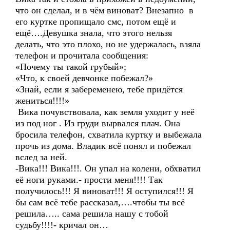
что он сделал, и в чём виноват? Внезапно в
его куртке пропищало смс, потом ещё и
ещё….Девушка знала, что этого нельзя
делать, что это плохо, но не удержалась, взяла
телефон и прочитала сообщения:
«Почему ты такой грубый»;
«Что, к своей девчонке побежал?»
«Знай, если я забеременею, тебе придётся
жениться!!!!»
Вика почувствовала, как земля уходит у неё
из под ног . Из груди вырвался плач. Она
бросила телефон, схватила куртку и выбежала
прочь из дома. Владик всё понял и побежал
вслед за ней.
-Вика!!! Вика!!!. Он упал на колени, обхватил
её ноги руками.- прости меня!!!! Так
получилось!!! Я виноват!!! Я оступился!!! Я
бы сам всё тебе рассказал,….чтобы ты всё
решила….. сама решила нашу с тобой
судьбу!!!!- кричал он…