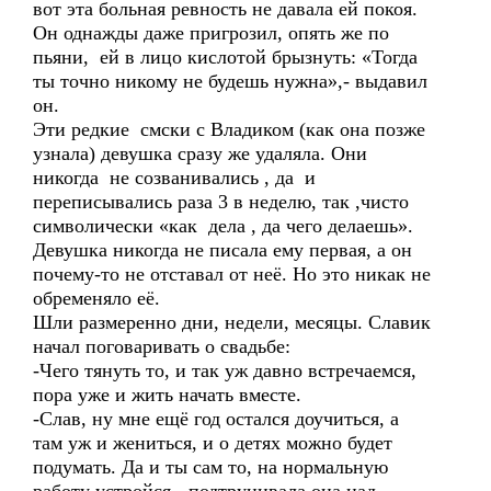
вот эта больная ревность не давала ей покоя.
Он однажды даже пригрозил, опять же по
пьяни, ей в лицо кислотой брызнуть: «Тогда
ты точно никому не будешь нужна»,- выдавил
он.
Эти редкие смски с Владиком (как она позже
узнала) девушка сразу же удаляла. Они
никогда не созванивались , да и
переписывались раза 3 в неделю, так ,чисто
символически «как дела , да чего делаешь».
Девушка никогда не писала ему первая, а он
почему-то не отставал от неё. Но это никак не
обременяло её.
Шли размеренно дни, недели, месяцы. Славик
начал поговаривать о свадьбе:
-Чего тянуть то, и так уж давно встречаемся,
пора уже и жить начать вместе.
-Слав, ну мне ещё год остался доучиться, а
там уж и жениться, и о детях можно будет
подумать. Да и ты сам то, на нормальную