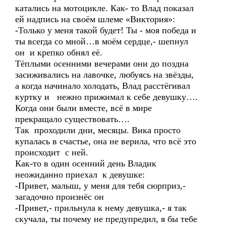
катались на мотоцикле. Как- то Влад показал
ей надпись на своём шлеме «Виктория»:
-Только у меня такой будет! Ты - моя победа и
ты всегда со мной…в моём сердце,- шепнул
он и крепко обнял её.
Тёплыми осенними вечерами они до поздна
засиживались на лавочке, любуясь на звёзды,
а когда начинало холодать, Влад расстёгивал
куртку и нежно прижимал к себе девушку….
Когда они были вместе, всё в мире
прекращало существовать….
Так проходили дни, месяцы. Вика просто
купалась в счастье, она не верила, что всё это
происходит с ней.
Как-то в один осенний день Владик
неожиданно приехал к девушке:
-Привет, малыш, у меня для тебя сюрприз,-
загадочно произнёс он
-Привет,- прильнула к нему девушка,- я так
скучала, ты почему не предупредил, я бы тебе