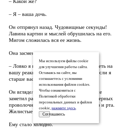
– Какой же?
– Я – ваша дочь.
Он отпрянул назад. Чудовищные секунды!
Лавина картин и мыслей обрушилась на его.
Мигом сложилась вся ее жизнь.
Она засмеялась.
Мы используем файлы cookie
– Ловко я вас провела! Хотела посмотреть на
для улучшения работы сайта.
вашу реакцию. Какая же я ваша дочь, если я
Оставаясь на сайте, вы
старше вас!
соглашаетесь с условиями
использования файлов cookies.
Чтобы ознакомиться с
Он вгляделся. Действительно! Как он не
Политикой обработки
заметил раньше! Крысиная проседь в черных
персональных данных и файлов
проволочных волосах. Морщины у глаз и рта.
cookie,
нажмите здесь
.
Жилистые руки. Сиплый голос.
Соглашаюсь
Ему стало холодно.