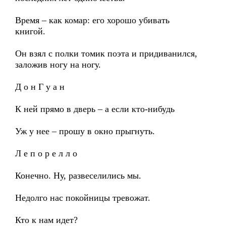
Время – как комар: его хорошо убивать
книгой.
Он взял с полки томик поэта и придиванился,
заложив ногу на ногу.
Д о н Г у а н
К ней прямо в дверь – а если кто-нибудь
Уж у нее – прошу в окно прыгнуть.
Л е п о р е л л о
Конечно. Ну, развеселились мы.
Недолго нас покойницы тревожат.
Кто к нам идет?