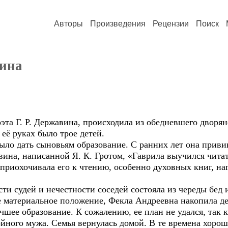
Авторы
Произведения
Рецензии
Поиск
вина
эта Г. Р. Державина, происходила из обедневшего дворян
 её руках было трое детей.
о дать сыновьям образование. С ранних лет она приви
ина, написанной Я. К. Гротом, «Гаврила выучился читат
 приохочивала его к чтению, особенно духовных книг, на
ти судей и нечестности соседей состояла из череды бед
е материальное положение, Фекла Андреевна накопила де
чшее образование. К сожалению, ее план не удался, так 
йного мужа. Семья вернулась домой. В те времена хорош