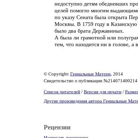
недоступно детям обедневших пр
целей помогло многим выдающимся
по указу Сената была открыта Пер
Москвы. В 1759 году в Казанскую
было два брата Державиных.
А была ли грамотной или полугра
тем, что находится ни в голове, а
© Copyright:
Гениальные Матери
, 2014
Свидетельство о публикации №21407140021
Список читателей
/
Версия для печати
/
Разме
Другие произведения автора Гениальные Мат
Рецензии
Написать рецензию