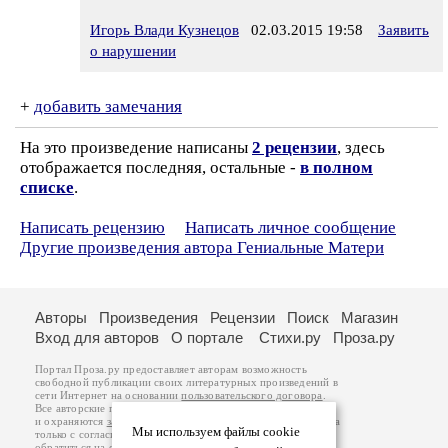
Игорь Влади Кузнецов
02.03.2015 19:58
Заявить
о нарушении
+
добавить замечания
На это произведение написаны
2 рецензии
, здесь
отображается последняя, остальные -
в полном
списке
.
Написать рецензию
Написать личное сообщение
Другие произведения автора Гениальные Матери
Авторы
Произведения
Рецензии
Поиск
Магазин
Вход для авторов
О портале
Стихи.ру
Проза.ру
Портал Проза.ру предоставляет авторам возможность
свободной публикации своих литературных произведений в
сети Интернет на основании
пользовательского договора
.
Все авторские права на произведения принадлежат авторам
и охраняются
законом
. Перепечатка произведений возможна
Мы используем файлы cookie
только с согласия его автора, к которому вы можете
обратиться на его авторской странице. Ответственность за