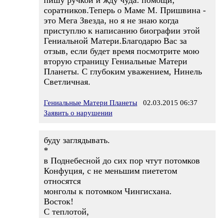
пишу ручкой и жду чуда: помощи,
соратников.Теперь о Маме М. Пришвина -
это Мега Звезда, но я не знаю когда
приступлю к написанию биографии этой
Гениальной Матери.Благодарю Вас за
отзыв, если будет время посмотрите мою
вторую страницу Гениальные Матери
Планеты. С глубоким уважением, Нинель
Светличная.
Гениальные Матери Планеты
02.03.2015 06:37
Заявить о нарушении
буду заглядывать.
*
в Поднебесной до сих пор чтут потомков
Конфуция, с не меньшим пиететом
относятся
монголы к потомком Чингисхана.
Восток!
С теплотой,