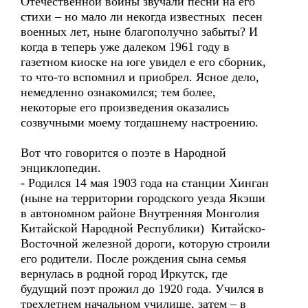
Отечественной войны звучали песни на его
стихи – но мало ли некогда известных песен
военных лет, ныне благополучно забыты? И
когда в теперь уже далеком 1961 году в
газетном киоске на юге увидел е его сборник,
то что-то вспомнил и приобрел. Ясное дело,
немедленно ознакомился; тем более,
некоторые его произведения оказались
созвучными моему тогдашнему настроению.
Вот что говорится о поэте в Народной
энциклопедии.
- Родился 14 мая 1903 года на станции Хинган
(ныне на территории городского уезда Якэши
в автономном районе Внутренняя Монголия
Китайской Народной Республики) Китайско-
Восточной железной дороги, которую строили
его родители. После рождения сына семья
вернулась в родной город Иркутск, где
будущий поэт прожил до 1920 года. Учился в
трехлетнем начальном училище, затем – в