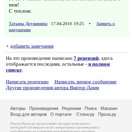
нем!
С теплом:
Татьяна Дружинина
17.04.2016 19:25
•
Заявить о
нарушении
+
добавить замечания
На это произведение написано
7 рецензий
, здесь
отображается последняя, остальные -
в полном
списке
.
Написать рецензию
Написать личное сообщение
Другие произведения автора Виктор Ламм
Авторы
Произведения
Рецензии
Поиск
Магазин
Вход для авторов
О портале
Стихи.ру
Проза.ру
Портал Проза.ру предоставляет авторам возможность
свободной публикации своих литературных произведений в
сети Интернет на основании
пользовательского договора
.