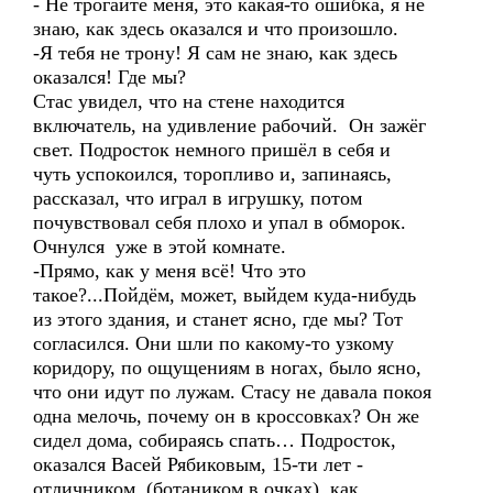
- Не трогайте меня, это какая-то ошибка, я не
знаю, как здесь оказался и что произошло.
-Я тебя не трону! Я сам не знаю, как здесь
оказался! Где мы?
Стас увидел, что на стене находится
включатель, на удивление рабочий. Он зажёг
свет. Подросток немного пришёл в себя и
чуть успокоился, торопливо и, запинаясь,
рассказал, что играл в игрушку, потом
почувствовал себя плохо и упал в обморок.
Очнулся уже в этой комнате.
-Прямо, как у меня всё! Что это
такое?...Пойдём, может, выйдем куда-нибудь
из этого здания, и станет ясно, где мы? Тот
согласился. Они шли по какому-то узкому
коридору, по ощущениям в ногах, было ясно,
что они идут по лужам. Стасу не давала покоя
одна мелочь, почему он в кроссовках? Он же
сидел дома, собираясь спать… Подросток,
оказался Васей Рябиковым, 15-ти лет -
отличником, (ботаником в очках), как