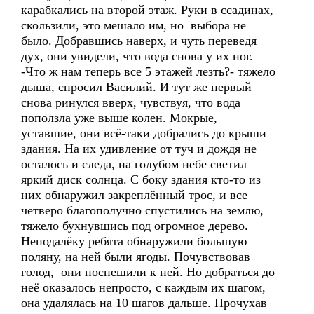
карабкались на второй этаж. Руки в ссадинах,
скользили, это мешало им, но выбора не
было. Добравшись наверх, и чуть переведя
дух, они увидели, что вода снова у их ног.
-Что ж нам теперь все 5 этажей лезть?- тяжело
дыша, спросил Василий. И тут же первый
снова ринулся вверх, чувствуя, что вода
поползла уже выше колен. Мокрые,
уставшие, они всё-таки добрались до крыши
здания. На их удивление от туч и дождя не
осталось и следа, на голубом небе светил
яркий диск солнца. С боку здания кто-то из
них обнаружил закреплённый трос, и все
четверо благополучно спустились на землю,
тяжело бухнувшись под огромное дерево.
Неподалёку ребята обнаружили большую
поляну, на ней были ягоды. Почувствовав
голод, они поспешили к ней. Но добраться до
неё оказалось непросто, с каждым их шагом,
она удалялась на 10 шагов дальше. Прочухав