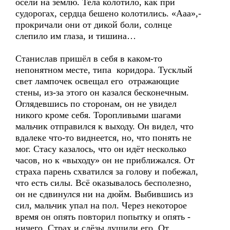
осели на землю. Тела колотило, как при
судорогах, сердца бешено колотились. «Ааа»,-
прокричали они от дикой боли, солнце
слепило им глаза, и тишина…
Станислав пришёл в себя в каком-то
непонятном месте, типа коридора. Тусклый
свет лампочек освещал его отражающие
стены, из-за этого он казался бесконечным.
Оглядевшись по сторонам, он не увидел
никого кроме себя. Торопливыми шагами
мальчик отправился к выходу. Он видел, что
вдалеке что-то виднеется, но, что понять не
мог. Стасу казалось, что он идёт несколько
часов, но к «выходу» он не приближался. От
страха парень схватился за голову и побежал,
что есть силы. Всё оказывалось бесполезно,
он не сдвинулся ни на дюйм. Выбившись из
сил, мальчик упал на пол. Через некоторое
время он опять повторил попытку и опять -
ничего. Страх и слёзы душили его. От