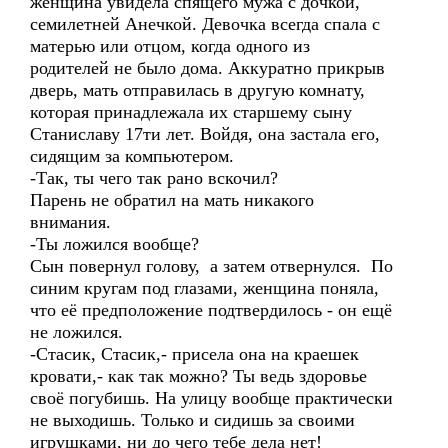
женщина увидела спящего мужа с дочкой,
семилетней Анечкой. Девочка всегда спала с
матерью или отцом, когда одного из
родителей не было дома. Аккуратно прикрыв
дверь, мать отправилась в другую комнату,
которая принадлежала их старшему сыну
Станиславу 17ти лет. Войдя, она застала его,
сидящим за компьютером.
-Так, ты чего так рано вскочил?
Парень не обратил на мать никакого
внимания.
-Ты ложился вообще?
Сын повернул голову, а затем отвернулся. По
синим кругам под глазами, женщина поняла,
что её предположение подтвердилось - он ещё
не ложился.
-Стасик, Стасик,- присела она на краешек
кровати,- как так можно? Ты ведь здоровье
своё погубишь. На улицу вообще практически
не выходишь. Только и сидишь за своими
игрушками, ни до чего тебе дела нет!