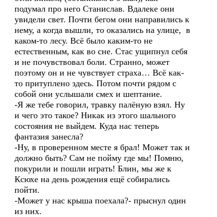
подумал про него Станислав. Вдалеке они
увидели свет. Почти бегом они направились к
нему, а когда вышли, то оказались на улице, в
каком-то лесу. Всё было каким-то не
естественным, как во сне. Стас ущипнул себя
и не почувствовал боли. Странно, может
поэтому он и не чувствует страха… Всё как-
то притуплено здесь. Потом почти рядом с
собой они услышали смех и шептание.
-Я же тебе говорил, травку палёную взял. Ну
и чего это такое? Никак из этого шального
состояния не выйдем. Куда нас теперь
фантазия занесла?
-Ну, в проверенном месте я брал! Может так и
должно быть? Сам не пойму где мы! Помню,
покурили и пошли играть! Блин, мы же к
Ксюхе на день рождения ещё собирались
пойти.
-Может у нас крыша поехала?- прыснул один
из них.