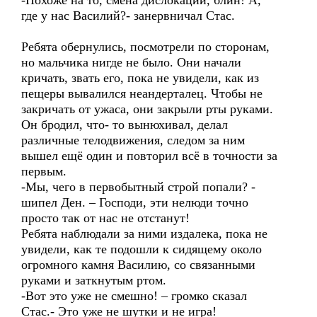
-Похоже на то, смена дислокации, блин! А,
где у нас Василий?- занервничал Стас.
Ребята обернулись, посмотрели по сторонам,
но мальчика нигде не было. Они начали
кричать, звать его, пока не увидели, как из
пещеры вывалился неандерталец. Чтобы не
закричать от ужаса, они закрыли рты руками.
Он бродил, что- то вынюхивал, делал
различные телодвижения, следом за ним
вышел ещё один и повторил всё в точности за
первым.
-Мы, чего в первобытный строй попали? -
шипел Ден. – Господи, эти нелюди точно
просто так от нас не отстанут!
Ребята наблюдали за ними издалека, пока не
увидели, как те подошли к сидящему около
огромного камня Василию, со связанными
руками и заткнутым ртом.
-Вот это уже не смешно! – громко сказал
Стас.- Это уже не шутки и не игра!