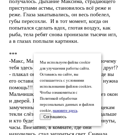
получалось. Дыхание Максима, страдающего
приступами астмы, становилось всё реже и
реже. Глаза закатывались, он весь побелел,
губы пересохли. И в тот момент, когда он
попытался сделать вдох, глотая воздух, как
рыба, тела ребят снова пронизали тысячи игл,
а в глазах поплыли картинки.
***
-Макс, Макс!- кричал Денис!- Где ты, почему
Мы используем файлы cookie
тебя здесь нет! – Эй, вы, там!!! Где мой друг!?
для улучшения работы сайта.
- плакал он, колотя кулаком об пол. – Где вы
Оставаясь на сайте, вы
его оставили! Он может умереть!!! Ему нужна
соглашаетесь с условиями
помощь!!!
использования файлов cookies.
Чтобы ознакомиться с
Мальчишки сидели в пустой комнате без окон
Политикой обработки
и дверей. Все грязные, израненные,
персональных данных и файлов
замученные. От безысходности по их щекам
cookie,
нажмите здесь
.
текли слёзы. Никто не знал, что будет дальше
Соглашаюсь
и кто будет следующий…Проходили минуты,
часы. Внезапно, в комнате, где они
находились, стал загораться свет. Сначала