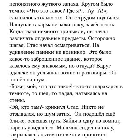
непонятного жуткого запаха. Кругом было
темно. «Что это такое? Где я?... Ау! А!»,
слышалось только эхо. Он с трудом поднялся.
Нащупав в кармане зажигалку, зажёг огонь.
Когда глаза немного привыкли, он начал
различать отдельные предметы. Осторожно
шагая, Стас начал осматриваться. На
удивление паники не возникло. Это было
какое-то заброшенное здание, которое
казалось ему знакомым, но откуда? Вдруг
вдалеке он услышал возню и разговоры. Он
пошёл на шум.
-Боже, мой, что это такое!- кто-то шарахался в
темноте, то шёл, то падал, натыкаясь на
стены.
-Эй, кто там?- крикнул Стас. Никто не
отзывался, но шум затих. Он подошёл ещё
ближе, освещая путь. Зайдя в одну из комнат,
парень увидел его. Мальчик сидел на полу,
закрываясь локтем от света и причитал: