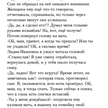
Сын не обращал на неё никакого внимания.
Женщина ему ещё что-то говорила,
отчитывала, спрашивала, но только через
несколько минут она услышала:
-Да, да, я сделал его!!! Думал меня голыми
руками возьмёшь! На, вот, ещё получи!
Потом повернул голову на мать.
-Ой, мам, привет, а когда ты пришла? Или ты
не уходила? Ой, а сколько время?
Лидия Ивановна в ужасе мотала головой:
-Станислав! Я уже смену отработала,
вернулась домой, и у тебя около получаса
сижу.
-Да, ладно! Вот это игруха! Время летит, не
замечаешь как!- потирая глаза, проговорил
сын. Я, оказывается, всю ночь проиграл. Ой,
мам, ну, я тогда спать. Только сейчас я понял,
что в глаза хоть спички вставляй.
-Ты у меня дождёшься!- погрозила ему
кулаком мать, я выкину на помойку твой