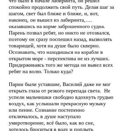
что было в начале лабиринта, он решил
спокойно продолжить свой путь. Делая шаг за
шагом, свет был ближе и ближе, и, вот,
наконец, он вышел из лабиринта,….
оказавшись на корме заброшенного судна.
Парень позвал ребят, но никто не отозвался,
поэтому он сразу поспешил назад, вызволять
товарищей, хотя на душе было скверно.
Осознавать, что находишься на корабле в
открытом море - перспектива не из лучших.
Придерживаясь того же метода он вывел всех
ребят на волю. Только куда?
Парни были уставшие, Василий даже не мог
открыть глаза от резкого перепада света. Не
успели мальчишки свободно вдохнуть грудью
воздух, как услышали прекрасную музыку
или пение. Сознание постепенно
отключалось, в душе наступало
умиротворение, всё было, как во сне,
хотелось броситься в воду и поплыть