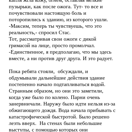
капля жгла кожу, огнём, оставляя мелкие
пузырьки, как после ожога. Тут- то все и
почувствовали настоящую боль и
поторопились к зданию, из которого ушли.
-Максим, теперь ты чувствуешь, что это
реальность,- спросил Стас.
Тот, рассматривая свои ожоги с дикой
гримасой на лице, просто промолчал.
-Единственное, я предполагаю, что мы здесь
вместе, а ни против друг друга. И это радует.
Пока ребята стояли, обсуждали, и
обдумывали дальнейшие действия здание
постепенно начало подтапливаться водой.
Странным образом, но они это заметили,
когда уже было по колено. Парни очень
занервничали. Наружу было идти нельзя из-за
обжигающего дождя. Вода начала прибывать с
катастрофической быстротой. Было решено
лезть вверх. На стенах были небольшие
выступы, с помощью которых они