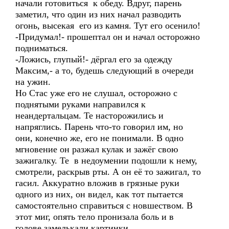
начали готовиться к обеду. Вдруг, парень
заметил, что один из них начал разводить
огонь, высекая его из камня. Тут его осенило!
-Придумал!- прошептал он и начал осторожно
подниматься.
-Ложись, глупый!- дёргал его за одежду
Максим,- а то, будешь следующий в очереди
на ужин.
Но Стас уже его не слушал, осторожно с
поднятыми руками направился к
неандертальцам. Те насторожились и
напряглись. Парень что-то говорил им, но
они, конечно же, его не понимали. В одно
мгновение он разжал кулак и зажёг свою
зажигалку. Те в недоумении подошли к нему,
смотрели, раскрыв рты. А он её то зажигал, то
гасил. Аккуратно вложив в грязные руки
одного из них, он видел, как тот пытается
самостоятельно справиться с новшеством. В
этот миг, опять тело пронизала боль и в
голове замелькали картинки.