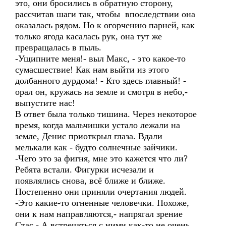
это, они бросились в обратную сторону,
рассчитав шаги так, чтобы впоследствии она
оказалась рядом. Но к огорчению парней, как
только ягода касалась рук, она тут же
превращалась в пыль.
-Ущипните меня!- выл Макс, - это какое-то
сумасшествие! Как нам выйти из этого
долбанного дурдома! - Кто здесь главный! -
орал он, кружась на земле и смотря в небо,-
выпустите нас!
В ответ была только тишина. Через некоторое
время, когда мальчишки устало лежали на
земле, Денис приоткрыл глаза. Вдали
мелькали как - будто солнечные зайчики.
-Чего это за фигня, мне это кажется что ли?
Ребята встали. Фигурки исчезали и
появлялись снова, всё ближе и ближе.
Постепенно они приняли очертания людей.
-Это какие-то огненные человечки. Похоже,
они к нам направляются,- напрягал зрение
Стас.- А встречаться с ними как-то не очень