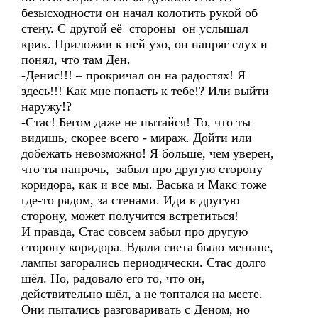
безысходности он начал колотить рукой об
стену. С другой её стороны он услышал
крик. Приложив к ней ухо, он напряг слух и
понял, что там Ден.
-Денис!!! – прокричал он на радостях! Я
здесь!!! Как мне попасть к тебе!? Или выйти
наружу!?
-Стас! Бегом даже не пытайся! То, что ты
видишь, скорее всего - мираж. Дойти или
добежать невозможно! Я больше, чем уверен,
что ты напрочь, забыл про другую сторону
коридора, как и все мы. Васька и Макс тоже
где-то рядом, за стенами. Иди в другую
сторону, может получится встретиться!
И правда, Стас совсем забыл про другую
сторону коридора. Вдали света было меньше,
лампы загорались периодически. Стас долго
шёл. Но, радовало его то, что он,
действительно шёл, а не топтался на месте.
Они пытались разговаривать с Деном, но