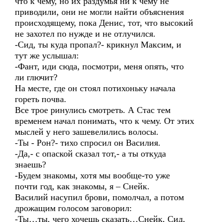
что к чему, но их раздумья ни к чему не
приводили, они не могли найти объяснения
происходящему, пока Денис, тот, что высокий
не захотел по нужде и не отлучился.
-Сид, ты куда пропал?- крикнул Максим, и
тут же услышал:
-Фант, иди сюда, посмотри, меня опять, что
ли глючит?
На месте, где он стоял потихоньку начала
гореть почва.
Все трое ринулись смотреть. А Стас тем
временем начал понимать, что к чему. От этих
мыслей у него зашевелились волосы.
-Ты - Рон?- тихо спросил он Василия.
-Да,- с опаской сказал тот,- а ты откуда
знаешь?
-Будем знакомы, хотя мы вообще-то уже
почти год, как знакомы, я – Снейк.
Василий насупил брови, помолчал, а потом
дрожащим голосом заговорил:
-Ты…ты, чего хочешь сказать…Снейк, Сид,