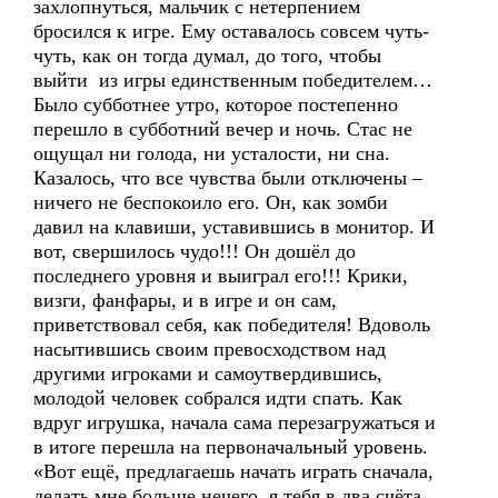
захлопнуться, мальчик с нетерпением
бросился к игре. Ему оставалось совсем чуть-
чуть, как он тогда думал, до того, чтобы
выйти из игры единственным победителем…
Было субботнее утро, которое постепенно
перешло в субботний вечер и ночь. Стас не
ощущал ни голода, ни усталости, ни сна.
Казалось, что все чувства были отключены –
ничего не беспокоило его. Он, как зомби
давил на клавиши, уставившись в монитор. И
вот, свершилось чудо!!! Он дошёл до
последнего уровня и выиграл его!!! Крики,
визги, фанфары, и в игре и он сам,
приветствовал себя, как победителя! Вдоволь
насытившись своим превосходством над
другими игроками и самоутвердившись,
молодой человек собрался идти спать. Как
вдруг игрушка, начала сама перезагружаться и
в итоге перешла на первоначальный уровень.
«Вот ещё, предлагаешь начать играть сначала,
делать мне больше нечего, я тебя в два счёта