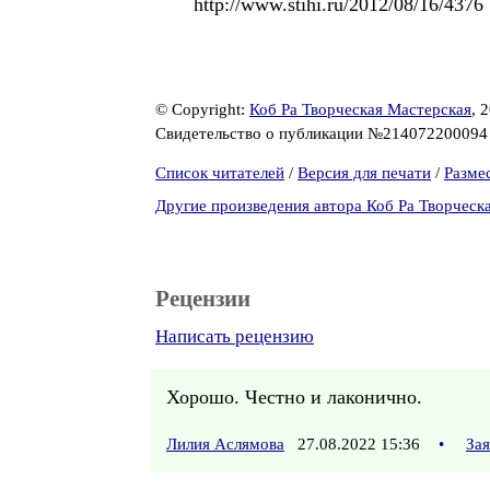
http://www.stihi.ru/2012/08/16/4376
© Copyright:
Коб Ра Творческая Мастерская
, 
Свидетельство о публикации №21407220009
Список читателей
/
Версия для печати
/
Разме
Другие произведения автора Коб Ра Творческ
Рецензии
Написать рецензию
Хорошо. Честно и лаконично.
Лилия Аслямова
27.08.2022 15:36
•
За