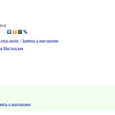
2014
4
стить анонс
/
Заявить о нарушении
ая Мастерская
явить о нарушении