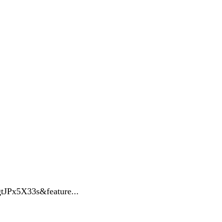
…
tJPx5X33s&feature...