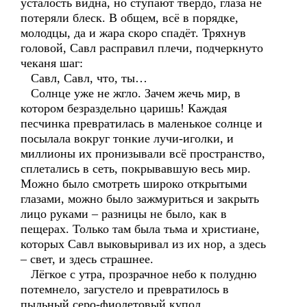
усталость видна, но ступают твёрдо, глаза не
потеряли блеск. В общем, всё в порядке,
молодцы, да и жара скоро спадёт. Тряхнув
головой, Савл расправил плечи, подчеркнуто
чеканя шаг:
Савл, Савл, что, ты…
Солнце уже не жгло. Зачем жечь мир, в
котором безраздельно царишь! Каждая
песчинка превратилась в маленькое солнце и
посылала вокруг тонкие лучи-иголки, и
миллионы их пронизывали всё пространство,
сплетались в сеть, покрывавшую весь мир.
Можно было смотреть широко открытыми
глазами, можно было зажмуриться и закрыть
лицо руками – разницы не было, как в
пещерах. Только там была тьма и христиане,
которых Савл выковыривал из их нор, а здесь
– свет, и здесь страшнее.
Лёгкое с утра, прозрачное небо к полудню
потемнело, загустело и превратилось в
пыльный серо-фиолетовый купол,