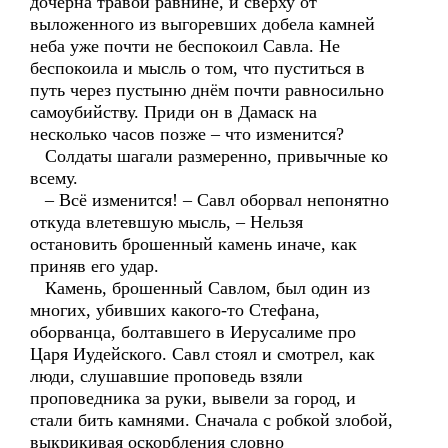
дочерна травой равнине, и сверху от
выложенного из выгоревших добела камней
неба уже почти не беспокоил Савла. Не
беспокоила и мысль о том, что пуститься в
путь через пустыню днём почти равносильно
самоубийству. Приди он в Дамаск на
несколько часов позже – что изменится?
Солдаты шагали размеренно, привычные ко
всему.
– Всё изменится! – Савл оборвал непонятно
откуда влетевшую мысль, – Нельзя
остановить брошенный камень иначе, как
приняв его удар.
Камень, брошенный Савлом, был один из
многих, убивших какого-то Стефана,
оборванца, болтавшего в Иерусалиме про
Царя Иудейского. Савл стоял и смотрел, как
люди, слушавшие проповедь взяли
проповедника за руки, вывели за город, и
стали бить камнями. Сначала с робкой злобой,
выкрикивая оскорбления словно