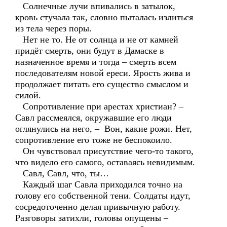
Солнечные лучи впивались в затылок,
кровь стучала так, словно пыталась излиться
из тела через поры.
Нет не то. Не от солнца и не от камней
придёт смерть, они будут в Дамаске в
назначенное время и тогда – смерть всем
последователям новой ереси. Ярость жива и
продолжает питать его существо смыслом и
силой.
Сопротивление при арестах христиан? –
Савл рассмеялся, окружавшие его люди
оглянулись на него, – Вон, какие рожи. Нет,
сопротивление его тоже не беспокоило.
Он чувствовал присутствие чего-то такого,
что видело его самого, оставаясь невидимым.
Савл, Савл, что, ты…
Каждый шаг Савла приходился точно на
голову его собственной тени. Солдаты идут,
сосредоточенно делая привычную работу.
Разговоры затихли, головы опущены –