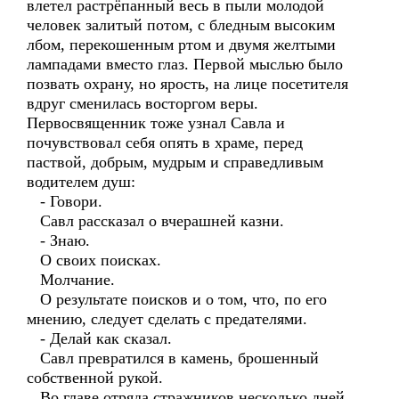
влетел растрёпанный весь в пыли молодой
человек залитый потом, с бледным высоким
лбом, перекошенным ртом и двумя желтыми
лампадами вместо глаз. Первой мыслью было
позвать охрану, но ярость, на лице посетителя
вдруг сменилась восторгом веры.
Первосвященник тоже узнал Савла и
почувствовал себя опять в храме, перед
паствой, добрым, мудрым и справедливым
водителем душ:
- Говори.
Савл рассказал о вчерашней казни.
- Знаю.
О своих поисках.
Молчание.
О результате поисков и о том, что, по его
мнению, следует сделать с предателями.
- Делай как сказал.
Савл превратился в камень, брошенный
собственной рукой.
Во главе отряда стражников несколько дней