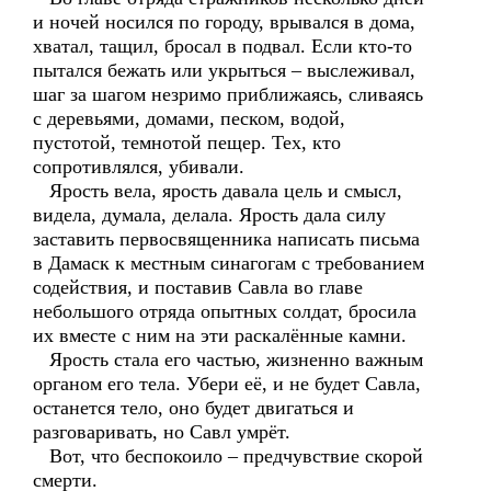
и ночей носился по городу, врывался в дома,
хватал, тащил, бросал в подвал. Если кто-то
пытался бежать или укрыться – выслеживал,
шаг за шагом незримо приближаясь, сливаясь
с деревьями, домами, песком, водой,
пустотой, темнотой пещер. Тех, кто
сопротивлялся, убивали.
Ярость вела, ярость давала цель и смысл,
видела, думала, делала. Ярость дала силу
заставить первосвященника написать письма
в Дамаск к местным синагогам с требованием
содействия, и поставив Савла во главе
небольшого отряда опытных солдат, бросила
их вместе с ним на эти раскалённые камни.
Ярость стала его частью, жизненно важным
органом его тела. Убери её, и не будет Савла,
останется тело, оно будет двигаться и
разговаривать, но Савл умрёт.
Вот, что беспокоило – предчувствие скорой
смерти.