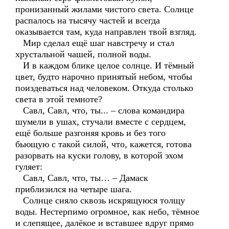
пронизанный жилами чистого света. Солнце
распалось на тысячу частей и всегда
оказывается там, куда направлен твой взгляд.
Мир сделал ещё шаг навстречу и стал
хрустальной чашей, полной воды.
И в каждом блике целое солнце. И тёмный
цвет, будто нарочно принятый небом, чтобы
поиздеваться над человеком. Откуда столько
света в этой темноте?
Савл, Савл, что, ты... – слова командира
шумели в ушах, стучали вместе с сердцем,
ещё больше разгоняя кровь и без того
бьющую с такой силой, что, кажется, готова
разорвать на куски голову, в которой эхом
гуляет:
Савл, Савл, что, ты… – Дамаск
приблизился на четыре шага.
Солнце сияло сквозь искрящуюся толщу
воды. Нестерпимо огромное, как небо, тёмное
и слепящее, далёкое и вставшее вдруг прямо