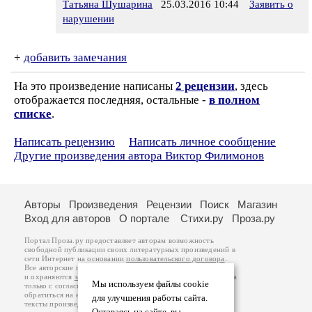
Татьяна Шушарина
25.03.2016 10:44
Заявить о
нарушении
+
добавить замечания
На это произведение написаны
2 рецензии
, здесь
отображается последняя, остальные -
в полном
списке
.
Написать рецензию
Написать личное сообщение
Другие произведения автора Виктор Филимонов
Авторы
Произведения
Рецензии
Поиск
Магазин
Вход для авторов
О портале
Стихи.ру
Проза.ру
Портал Проза.ру предоставляет авторам возможность
свободной публикации своих литературных произведений в
сети Интернет на основании
пользовательского договора
.
Все авторские права на произведения принадлежат авторам
и охраняются
законом
. Перепечатка произведений возможна
Мы используем файлы cookie
только с согласия его автора, к которому вы можете
обратиться на его авторской странице. Ответственность за
для улучшения работы сайта.
тексты произведений авторы несут самостоятельно на