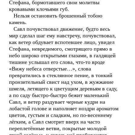
Стефана, бормотавшего свои молитвы
кровавыми клочьями губ.
Нельзя остановить брошенный тобою
камень.
Савл почувствовал движение, будто весь
мир сделал шаг ему навстречу, почувствовал,
как ветер обдувает вспотевшее лицо, увидел
Стефана, невредимого, смотрящего прямо в
небо широко открытыми глазами, в галдящей
тишине услышал его слова, что-то вроде
«Вижу небеса отверстые…», слова
превратились в стеклянное пение, в тонкий
пронзительный свист над ухом, в жужжание
шмеля, летящего к цветущим деревьям в саду,
а по саду быстро-быстро бежит маленький
Савл, и ветер раздувает черные кудри на
лобастой голове и наполняет ноздри ароматом
цветов, густым и сладким, но по-весеннему
лёгким, а Савл смотрит вверх на часто
переплетённые ветви, покрытые молодой