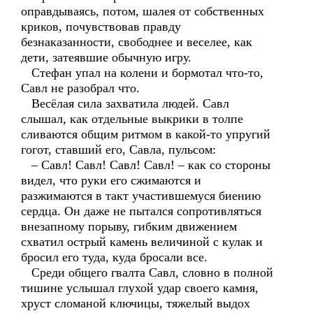
оправдываясь, потом, шалея от собственных
криков, почувствовав правду
безнаказанности, свободнее и веселее, как
дети, затеявшие обычную игру.
Стефан упал на колени и бормотал что-то,
Савл не разобрал что.
Весёлая сила захватила людей. Савл
слышал, как отдельные выкрики в толпе
сливаются общим ритмом в какой-то упругий
гогот, ставший его, Савла, пульсом:
– Савл! Савл! Савл! Савл! – как со стороны
видел, что руки его сжимаются и
разжимаются в такт участившемуся биению
сердца. Он даже не пытался сопротивляться
внезапному порыву, гибким движением
схватил острый камень величиной с кулак и
бросил его туда, куда бросали все.
Среди общего гвалта Савл, словно в полной
тишине услышал глухой удар своего камня,
хруст сломаной ключицы, тяжелый выдох