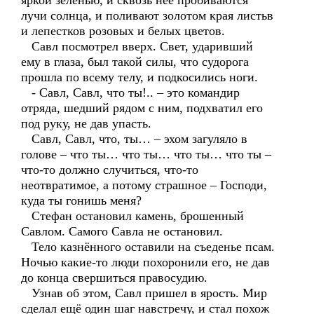
яркой зелёнью, и сквозь неё пробиваются
лучи солнца, и поливают золотом края листьв
и лепестков розовых и белых цветов.
Савл посмотрел вверх. Свет, ударивший
ему в глаза, был такой силы, что судорога
прошла по всему телу, и подкосились ноги.
- Савл, Савл, что ты!.. – это командир
отряда, шедший рядом с ним, подхватил его
под руку, не дав упасть.
Савл, Савл, что, ты… – эхом загуляло в
голове – что ты… что ты… что ты… что ты –
что-то должно случиться, что-то
неотвратимое, а потому страшное – Господи,
куда ты гонишь меня?
Стефан остановил камень, брошенный
Савлом. Самого Савла не остановил.
Тело казнённого оставили на съеденье псам.
Ночью какие-то люди похоронили его, не дав
до конца свершиться правосудию.
Узнав об этом, Савл пришел в ярость. Мир
сделал ещё один шаг навстречу, и стал похож