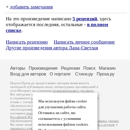
+
добавить замечания
На это произведение написано
5 рецензий
, здесь
отображается последняя, остальные -
в полном
списке
.
Написать рецензию
Написать личное сообщение
Другие произведения автора Лана-Светлая
Авторы
Произведения
Рецензии
Поиск
Магазин
Вход для авторов
О портале
Стихи.ру
Проза.ру
Портал Проза.ру предоставляет авторам возможность
свободной публикации своих литературных произведений в
сети Интернет на основании
пользовательского договора
.
Все авторские права на произведения принадлежат авторам
и охраняются
законом
. Перепечатка произведений возможна
Мы используем файлы cookie
только с согласия его автора, к которому вы можете
обратиться на его авторской странице. Ответственность за
для улучшения работы сайта.
тексты произведений авторы несут самостоятельно на
Оставаясь на сайте, вы
основании
правил публикации
и
законодательства
Российской Федерации
. Данные пользователей
соглашаетесь с условиями
обрабатываются на основании
Политики обработки персональных данных
.
использования файлов cookies.
Вы также можете посмотреть более подробную
информацию о портале
и
связаться с администрацией
.