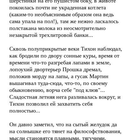
шерстинки на его пушистом боку, в животе
покоилась почти не украденная котлета
(каким-то необъяснимым образом она ведь
сама упала на пол!), там же нежно ласкалось
полстакана молока из неосмотрительно
незакрытой трехлитровой банки...
Сквозь полуприкрытые веки Тихон наблюдал,
как бродили по двору сонные куры, время от
времени что-то разгребая лапами в земле,
лопоухий двортерьер Прошка дремал,
положив морду на лапы, а гусак Мартин
вышагивал туда-сюда, что-то, по своему
обыкновению, ворча себе "под клюв"...
Сладостная летняя нега разливалась вокруг, и
Тихон позволил ей захватить себя
полностью...
Он давно заметил, что на сытый желудок да
на солнышке его тянет на философствования,
мысли становятся плавными, тягучими,