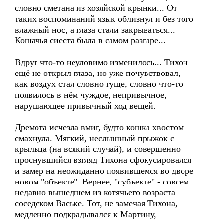
словно сметана из хозяйской крынки... От
таких воспоминаний язык облизнул и без того
влажный нос, а глаза стали закрываться...
Кошачья сиеста была в самом разгаре...
Вдруг что-то неуловимо изменилось... Тихон
ещё не открыл глаза, но уже почувствовал,
как воздух стал словно гуще, словно что-то
появилось в нём чуждое, непривычное,
нарушающее привычный ход вещей.
Дремота исчезла вмиг, будто кошка хвостом
смахнула. Мягкий, неслышный прыжок с
крыльца (на всякий случай), и совершенно
проснувшийся взгляд Тихона сфокусировался
и замер на неожиданно появившемся во дворе
новом "объекте". Вернее, "субъекте" - совсем
недавно вышедшем из котячьего возраста
соседском Ваське. Тот, не замечая Тихона,
медленно подкрадывался к Мартину,