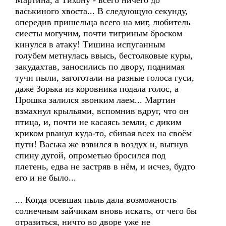
Мартина, а Тихону - всего ничего до
васькиного хвоста... В следующую секунду,
опередив пришельца всего на миг, любитель
сиесты могучим, почти тигриным броском
кинулся в атаку! Тишина испуганным
голубем метнулась ввысь, бестолковые куры,
закудахтав, заносились по двору, поднимая
тучи пыли, загоготали на разные голоса гуси,
даже Зорька из коровника подала голос, а
Прошка залился звонким лаем... Мартин
взмахнул крыльями, вспомнив вдруг, что он
птица, и, почти не касаясь земли, с диким
криком рванул куда-то, сбивая всех на своём
пути! Васька же взвился в воздух и, выгнув
спину дугой, опрометью бросился под
плетень, едва не застряв в нём, и исчез, будто
его и не было...
... Когда осевшая пыль дала возможность
солнечным зайчикам вновь искать, от чего бы
отразиться, ничто во дворе уже не