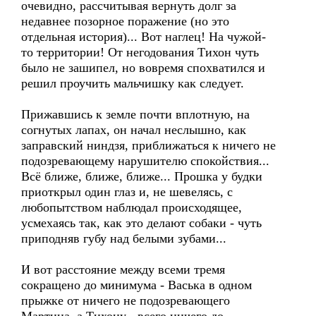
очевидно, рассчитывая вернуть долг за
недавнее позорное поражение (но это
отдельная история)... Вот наглец! На чужой-
то территории! От негодования Тихон чуть
было не зашипел, но вовремя спохватился и
решил проучить мальчишку как следует.
Прижавшись к земле почти вплотную, на
согнутых лапах, он начал неслышно, как
заправский ниндзя, приближаться к ничего не
подозревающему нарушителю спокойствия...
Всё ближе, ближе, ближе... Прошка у будки
приоткрыл один глаз и, не шевелясь, с
любопытством наблюдал происходящее,
усмехаясь так, как это делают собаки - чуть
приподняв губу над белыми зубами...
И вот расстояние между всеми тремя
сокращено до минимума - Васька в одном
прыжке от ничего не подозревающего