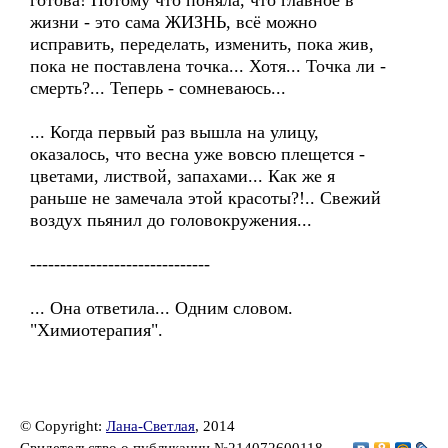
готова! Потому что поняла, что главное в
жизни - это сама ЖИЗНЬ, всё можно
исправить, переделать, изменить, пока жив,
пока не поставлена точка... Хотя... Точка ли -
смерть?... Теперь - сомневаюсь...
... Когда первый раз вышла на улицу,
оказалось, что весна уже вовсю плещется -
цветами, листвой, запахами... Как же я
раньше не замечала этой красоты?!.. Свежий
воздух пьянил до головокружения...
------------------------------
... Она ответила... Одним словом.
"Химиотерапия".
© Copyright:
Лана-Светлая
, 2014
Свидетельство о публикации №214072600118