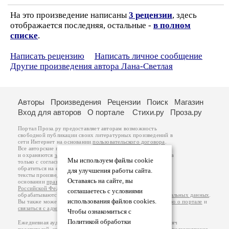
На это произведение написаны
3 рецензии
, здесь
отображается последняя, остальные -
в полном
списке
.
Написать рецензию
Написать личное сообщение
Другие произведения автора Лана-Светлая
Авторы
Произведения
Рецензии
Поиск
Магазин
Вход для авторов
О портале
Стихи.ру
Проза.ру
Портал Проза.ру предоставляет авторам возможность
свободной публикации своих литературных произведений в
сети Интернет на основании
пользовательского договора
.
Все авторские права на произведения принадлежат авторам
и охраняются
законом
. Перепечатка произведений возможна
Мы используем файлы cookie
только с согласия его автора, к которому вы можете
обратиться на его авторской странице. Ответственность за
для улучшения работы сайта.
тексты произведений авторы несут самостоятельно на
Оставаясь на сайте, вы
основании
правил публикации
и
законодательства
Российской Федерации
. Данные пользователей
соглашаетесь с условиями
обрабатываются на основании
Политики обработки персональных данных
.
использования файлов cookies.
Вы также можете посмотреть более подробную
информацию о портале
и
связаться с администрацией
.
Чтобы ознакомиться с
Политикой обработки
Ежедневная аудитория портала Проза.ру – порядка 100 тысяч