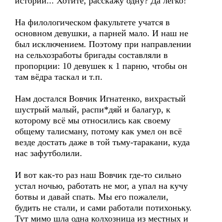
историй... Хотите, расскажу одну? Да легко!
На филологическом факультете учатся в
основном девушки, а парней мало. И наш не
был исключением. Поэтому при направлении
на сельхозработы бригады составляли в
пропорции: 10 девушек к 1 парню, чтобы он
там вёдра таскал и т.п.
Нам достался Вовчик Игнатенко, вихрастый
шустрый малый, распи*дяй и балагур, к
которому всё мы относились как своему
общему талисману, потому как умел он всё
везде достать даже в той тьму-таракани, куда
нас зафутболили.
И вот как-то раз наш Вовчик где-то сильно
устал ночью, работать не мог, а упал на кучу
ботвы и давай спать. Мы его пожалели,
будить не стали, и сами работали потихоньку.
Тут мимо шла одна колхозница из местных и