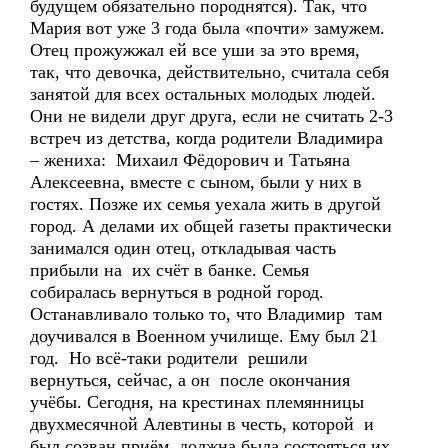
будущем обязательно породнятся). Так, что
Мария вот уже 3 года была «почти» замужем.
Отец прожужжал ей все уши за это время,
так, что девочка, действительно, считала себя
занятой для всех остальных молодых людей.
Они не видели друг друга, если не считать 2-3
встреч из детства, когда родители Владимира
– жениха: Михаил Фёдорович и Татьяна
Алексеевна, вместе с сыном, были у них в
гостях. Позже их семья уехала жить в другой
город. А делами их общей газеты практически
занимался один отец, откладывая часть
прибыли на их счёт в банке. Семья
собиралась вернуться в родной город.
Останавливало только то, что Владимир там
доучивался в Военном училище. Ему был 21
год. Но всё-таки родители решили
вернуться, сейчас, а он после окончания
учёбы. Сегодня, на крестинах племянницы
двухмесячной Алевтины в честь, которой и
был созван приём, должна была состояться их