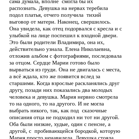
сама думала, вполне смогла бы их
распознать. Девушка на нервах теребила
подол платья, отчего получила тихий
выговор от матери. Наконец, свершилось.
Она увидела, как отец подорвался с кресла и с
улыбкой на лице поспешил к входной двери.
Это были родители Владимира, она их,
действительно узнала. Елена Николаевна,
отложив альбом с фотографиями, последовала
за отцом. Сердце Марии готово было
вырваться из груди. Она не двигалась с места,
а всё ждала, кто же появится вслед за
старшими. Когда взрослые раскланялись друг
другу, позади них показались два молодых
человека и девушка. Мария нервно смотрела
то на одного, то на другого. И не могла
выбрать никого, так, как под сказочные
описания отца не подходил ни тот ни другой.
Оба были низкие, худые, один с пенсне, а
другой, с пробивающейся бородкой, которую
Мария просто ненавидела. Девушка стояла,