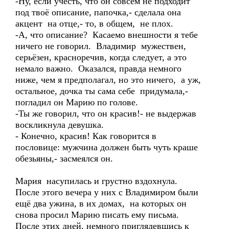
-Ну, если учесть, что он совсем не подходит
под твоё описание, папочка,- сделала она
акцент на отце,- то, в общем, не плох.
-А, что описание? Касаемо внешности я тебе
ничего не говорил. Владимир мужествен,
серьёзен, красноречив, когда следует, а это
немало важно. Оказался, правда немного
ниже, чем я предполагал, но это ничего, а уж,
остальное, дочка ты сама себе придумала,-
погладил он Марию по голове.
-Ты же говорил, что он красив!- не выдержав
воскликнула девушка.
- Конечно, красив! Как говорится в
пословице: мужчина должен быть чуть краше
обезьяны,- засмеялся он.
Мария насупилась и грустно вздохнула.
После этого вечера у них с Владимиром были
ещё два ужина, в их домах, на которых он
снова просил Марию писать ему письма.
После этих дней, немного приглядевшись к