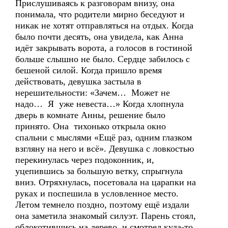
Прислушиваясь к разговорам внизу, она
понимала, что родители мирно беседуют и
никак не хотят отправляться на отдых. Когда
было почти десять, она увидела, как Анна
идёт закрывать ворота, а голосов в гостиной
больше слышно не было. Сердце забилось с
бешеной силой. Когда пришло время
действовать, девушка застыла в
нерешительности: «Зачем… Может не
надо… Я уже невеста…» Когда хлопнула
дверь в комнате Анны, решение было
принято. Она тихонько открыла окно
спальни с мыслями «Ещё раз, одним глазком
взгляну на него и всё». Девушка с ловкостью
перекинулась через подоконник, и,
уцепившись за большую ветку, спрыгнула
вниз. Отряхнулась, посетовала на царапки на
руках и поспешила в условленное место.
Летом темнело поздно, поэтому ещё издали
она заметила знакомый силуэт. Парень стоял,
облокотившись на дерево, и смотрел куда-то