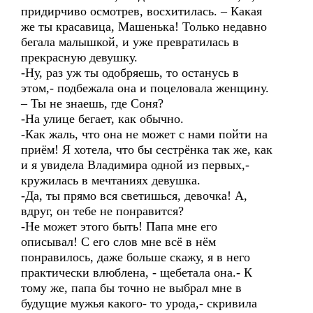
придирчиво осмотрев, восхитилась. – Какая
же ты красавица, Машенька! Только недавно
бегала малышкой, и уже превратилась в
прекрасную девушку.
-Ну, раз уж ты одобряешь, то останусь в
этом,- подбежала она и поцеловала женщину.
– Ты не знаешь, где Соня?
-На улице бегает, как обычно.
-Как жаль, что она не может с нами пойти на
приём! Я хотела, что бы сестрёнка так же, как
и я увидела Владимира одной из первых,-
кружилась в мечтаниях девушка.
-Да, ты прямо вся светишься, девочка! А,
вдруг, он тебе не понравится?
-Не может этого быть! Папа мне его
описывал! С его слов мне всё в нём
понравилось, даже больше скажу, я в него
практически влюблена, - щебетала она.- К
тому же, папа бы точно не выбрал мне в
будущие мужья какого- то урода,- скривила