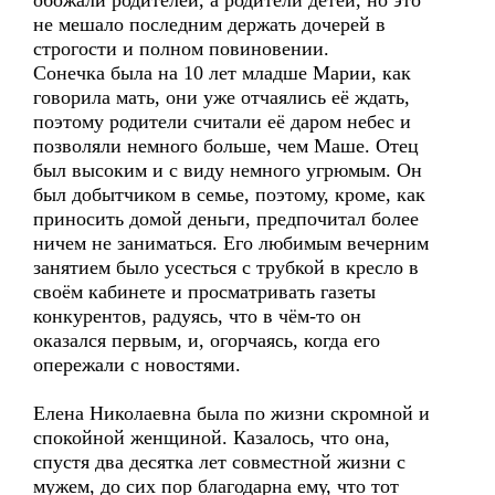
обожали родителей, а родители детей, но это
не мешало последним держать дочерей в
строгости и полном повиновении.
Сонечка была на 10 лет младше Марии, как
говорила мать, они уже отчаялись её ждать,
поэтому родители считали её даром небес и
позволяли немного больше, чем Маше. Отец
был высоким и с виду немного угрюмым. Он
был добытчиком в семье, поэтому, кроме, как
приносить домой деньги, предпочитал более
ничем не заниматься. Его любимым вечерним
занятием было усесться с трубкой в кресло в
своём кабинете и просматривать газеты
конкурентов, радуясь, что в чём-то он
оказался первым, и, огорчаясь, когда его
опережали с новостями.
Елена Николаевна была по жизни скромной и
спокойной женщиной. Казалось, что она,
спустя два десятка лет совместной жизни с
мужем, до сих пор благодарна ему, что тот