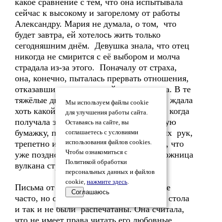
какое сравнение с тем, что она испытывала
сейчас к высокому и загорелому от работы
Александру. Мария не думала, о том, что
будет завтра, ей хотелось жить только
сегодняшним днём. Девушка знала, что отец
никогда не смирится с её выбором и молча
страдала из-за этого. Поначалу от страха,
она, конечно, пыталась прервать отношения,
отказавшись от свиданий, но не смогла. В те
тяжёлые дни, она с замиранием сердца ждала
Мы используем файлы cookie
хоть какой-то весточки от любимого, а, когда
для улучшения работы сайта.
получала эту долгожданную скомканную
Оставаясь на сайте, вы
бумажку, прошедшую несколько детских рук,
соглашаетесь с условиями
трепетно и торопливо читала, понимая, что
использования файлов cookies.
Чтобы ознакомиться с
уже поздно. Назад дороги нет. Она заложница
Политикой обработки
вулкана страстей.
персональных данных и файлов
cookie,
нажмите здесь
.
Письма от Владимира приходили так же
Соглашаюсь
часто, но они скапливались в ящике её стола
и так и не были распечатаны. Она считала,
что не имеет права читать его любовные