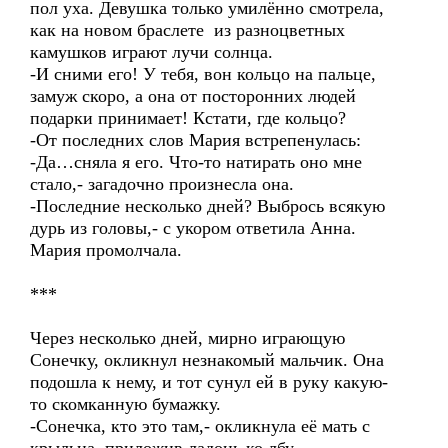
пол уха. Девушка только умилённо смотрела,
как на новом браслете из разноцветных
камушков играют лучи солнца.
-И сними его! У тебя, вон кольцо на пальце,
замуж скоро, а она от посторонних людей
подарки принимает! Кстати, где кольцо?
-От последних слов Мария встрепенулась:
-Да…сняла я его. Что-то натирать оно мне
стало,- загадочно произнесла она.
-Последние несколько дней? Выбрось всякую
дурь из головы,- с укором ответила Анна.
Мария промолчала.
***
Через несколько дней, мирно играющую
Сонечку, окликнул незнакомый мальчик. Она
подошла к нему, и тот сунул ей в руку какую-
то скомканную бумажку.
-Сонечка, кто это там,- окликнула её мать с