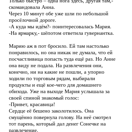
Только быстро – одна нога здесь, другая там,-
скомандовала Анна.
Через 10 минут обе уже шли по небольшой
просёлочной дороге.
-А куда мы идём?- поинтересовалась Мария.
-На ярмарку,- шёпотом ответила гувернантка.
Марию аж в пот бросило. Ей там настолько
понравилось, но она никак не думала, что ей
посчастливица попасть туда ещё раз. Но Анне
она виду не подала. На развлечения они,
конечно, ни на какие не пошли, а упорно
ходили по торговым рядам, выбирали
продукты и ещё кое-чего для домашнего
обихода. Уже на выходе Мария услышала за
своей спиной знакомый голос:
-Привет, красавица!
Сердце её бешено заколотилось. Она
смущённо повернула голову. На неё смотрел
тот парень, который дал денег Сонечке на
развлечение.