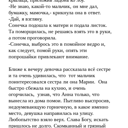
крыльца, приложив ладонь ко лбу.
-Не знаю, какой-то мальчик, он мне дал,
бумажку, мамочка,- крикнула она в ответ.
-Дай, я взгляну.
Сонечка подошла к матери и подала листок.
Та поморщилась, не решаясь взять это в руки,
а потом проговорила.
-Сонечка, выбрось это в помойное ведро и,
как следует, помой руки, опять эти
попрошайки привлекают внимание.
Ближе к вечеру девочка рассказала всё сестре
и та очень удивилась, что тот мальчик
поинтересовался сестра ли она Марии. Она
быстро сбежала на кухню, и очень
огорчилась, узнав, что Анна только, что
вынесла из дома помои. Пытливо выспросив,
недоумевающую горничную, в какое именно
место, девушка направилась на улицу.
Любопытство взяло верх. Слава Богу, искать
пришлось не долго. Скомканный и грязный