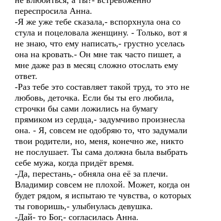
не влюбиться, а ты?- встревоженно
переспросила Анна.
-Я же уже тебе сказала,- вспорхнула она со
стула и поцеловала женщину. - Только, вот я
не знаю, что ему написать,- грустно уселась
она на кровать.- Он мне так часто пишет, а
мне даже раз в месяц сложно отослать ему
ответ.
-Раз тебе это составляет такой труд, то это не
любовь, деточка. Если бы ты его любила,
строчки бы сами ложились на бумагу
прямиком из сердца,- задумчиво произнесла
она. - Я, совсем не одобряю то, что задумали
твои родители, но, меня, конечно же, никто
не послушает. Ты сама должна была выбрать
себе мужа, когда придёт время.
-Да, перестань,- обняла она её за плечи.
Владимир совсем не плохой. Может, когда он
будет рядом, я испытаю те чувства, о которых
ты говоришь,- улыбнулась девушка.
-Дай- то Бог,- согласилась Анна.