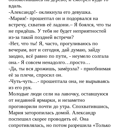
вдаль.
-Александр!- окликнула его девушка.
-Мария!- прошептал он и подорвался на
встречу, схватив её ладони.– Я боялся, что ты
не придёшь. У тебя не будет неприятностей
из-за такой поздней встречи?
-Нет, что ты! Я, часто, прогуливаюсь по
вечерам, вот и сегодня, дай думаю, зайду
заодно, всё равно по пути, - неумело солгала
она.- Я совсем ненадолго…просто…
-Да, ты вся дрожишь, замёрзла? - приобнимая
её за плечи, спросил он.
-Чуть-чуть…- прошептала она, не вырываясь
из его рук.
Молодые люди сели на лавочку, оставшуюся
от недавней ярмарки, и незаметно
проговорили почти до утра. Спохватившись,
Мария заторопилась домой. Александр
поспешил скорее проводить её. Она
сопротивлялась, но потом разрешила «Только