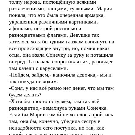
толпу народа, поглощённую всякими
развлечениями, танцами, гуляньями. Мария
поняла, что это была очередная ярмарка,
украшенная различными картинками,
афишами, пестрой росписью и
разноцветными флагами. Девушке так
хотелось хотя бы одним глазком взглянуть на
всё происходящее внутри, но, помня наказ
отца, она взяла Сонечку за руку и потащила
вперёд. Та начала сопротивляться, разглядев
там качели с каруселями.
-Пойдём, зайдём,- канючила девочка,- мы и
так никуда не ходим.
-Соня, у нас всё равно нет денег, что мы там
будем делать?
-Хотя бы просто погуляем, там так всё
разноцветно,- взмахнула руками Сонечка.
Если бы Марии самой не хотелось пройтись
там, она бы, конечно, убедила сестру в
ненадобности сего поступка, но так, как
самой, ужас, как хотелось там оказаться,