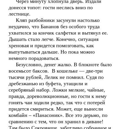
Через минуту хлопнула дверь. Издали
донесся топот: гости неслись вниз по
лестнице.
Кляп разбойники засунули настолько
неудачно, что Бананов без особого труда
ухватился за кончик салфетки и вытянул ее.
Дышать стало легче. Конечно, ситуация
хреновая и придется помозговать, как
выпутываться дальше. Но пока можно
немного порадоваться.
Безусловно, денег жалко. В блокноте было
восемьсот баксов. В кошельке — две-три
тысячи рублей, Лелик не помнил. Судя по
дребезжанью из буфета, утащили и
серебряный набор. Ложки мелкие, чайные,
правда, дореволюционные, но гости к нему
гонять чаи ходили редко, так что с потерей
придется смириться. Может, еще вынесли
комбайн – «Панасоник». Все это дерьмо, по
сравнению с тем, что он хранил в диване!
Там было Сокровище, заботливо собранное и