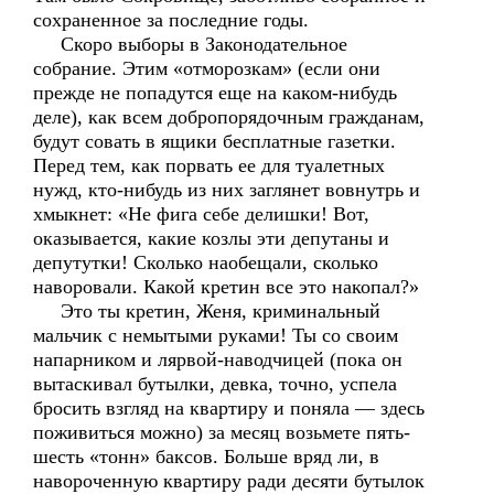
сохраненное за последние годы.
Скоро выборы в Законодательное
собрание. Этим «отморозкам» (если они
прежде не попадутся еще на каком-нибудь
деле), как всем добропорядочным гражданам,
будут совать в ящики бесплатные газетки.
Перед тем, как порвать ее для туалетных
нужд, кто-нибудь из них заглянет вовнутрь и
хмыкнет: «Не фига себе делишки! Вот,
оказывается, какие козлы эти депутаны и
депутутки! Сколько наобещали, сколько
наворовали. Какой кретин все это накопал?»
Это ты кретин, Женя, криминальный
мальчик с немытыми руками! Ты со своим
напарником и лярвой-наводчицей (пока он
вытаскивал бутылки, девка, точно, успела
бросить взгляд на квартиру и поняла — здесь
поживиться можно) за месяц возьмете пять-
шесть «тонн» баксов. Больше вряд ли, в
навороченную квартиру ради десяти бутылок