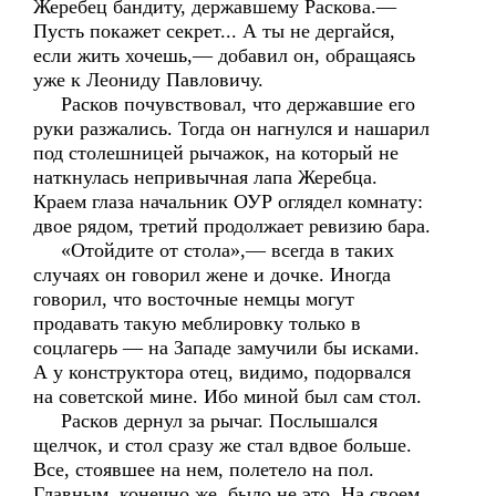
Жеребец бандиту, державшему Раскова.—
Пусть покажет секрет... А ты не дергайся,
если жить хочешь,— добавил он, обращаясь
уже к Леониду Павловичу.
Расков почувствовал, что державшие его
руки разжались. Тогда он нагнулся и нашарил
под столешницей рычажок, на который не
наткнулась непривычная лапа Жеребца.
Краем глаза начальник ОУР оглядел комнату:
двое рядом, третий продолжает ревизию бара.
«Отойдите от стола»,— всегда в таких
случаях он говорил жене и дочке. Иногда
говорил, что восточные немцы могут
продавать такую меблировку только в
соцлагерь — на Западе замучили бы исками.
А у конструктора отец, видимо, подорвался
на советской мине. Ибо миной был сам стол.
Расков дернул за рычаг. Послышался
щелчок, и стол сразу же стал вдвое больше.
Все, стоявшее на нем, полетело на пол.
Главным, конечно же, было не это. На своем