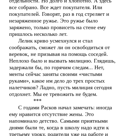
отдельности. Но долго и хлопотно. А здесь
все собрано. Все ждет покупателя. Или
покупателей. Говорят, раз в год стреляет и
незаряженное ружье. Это ружье было
заряжено, только провисеть на стене ему
пришлось несколько лет.
Лелик криво усмехнулся и стал
соображать, сможет ли он освободиться от
веревок, не призывая на помощь соседей.
Неплохо было и вызвать милицию. Глядишь,
задержали бы, по горячим следам... Нет,
менты сейчас заняты своими «чистыми
руками», какое им дело до трех простых
налетчиков? Ладно, пусть милиция сегодня
отдохнет. Мы ее тревожить не будем.
***
С годами Расков начал замечать: иногда
ему нравится отсутствие жены. Это
напоминало детство. Самыми приятными
днями были те, когда в школу надо идти к
третьему уроку, родители уже на работе и