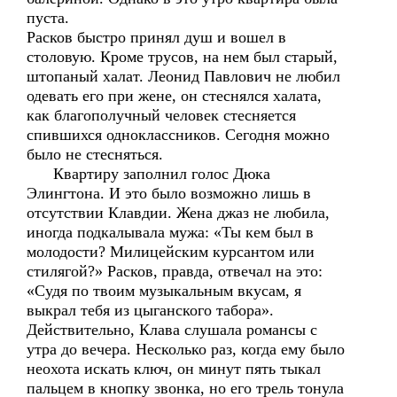
пуста.
Расков быстро принял душ и вошел в
столовую. Кроме трусов, на нем был старый,
штопаный халат. Леонид Павлович не любил
одевать его при жене, он стеснялся халата,
как благополучный человек стесняется
спившихся одноклассников. Сегодня можно
было не стесняться.
Квартиру заполнил голос Дюка
Элингтона. И это было возможно лишь в
отсутствии Клавдии. Жена джаз не любила,
иногда подкалывала мужа: «Ты кем был в
молодости? Милицейским курсантом или
стилягой?» Расков, правда, отвечал на это:
«Судя по твоим музыкальным вкусам, я
выкрал тебя из цыганского табора».
Действительно, Клава слушала романсы с
утра до вечера. Несколько раз, когда ему было
неохота искать ключ, он минут пять тыкал
пальцем в кнопку звонка, но его трель тонула