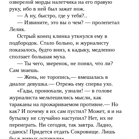
озверелой морды налетчика на его правую
руку, ибо в ней был зажат нож.
— А ну, быстро, где у тебя?..
— Извините, это вы о чем? — пролепетал
Лелик.
Острый конец клинка уткнулся ему в
подбородок. Стало больно, и журналисту
показалось, будто вниз, к кадыку, медленно
сползает большая муха.
— Ты чего, зверенок, не понял, что ли?
Сам знаешь.
— Жень, не торопись,— вмешалась в
диалог девушка.— Отрежь ему сперва ухо.
«Гады, пронюхали, узнали! — в голове
журналиста мельтешились мысли, как
тараканы на прожариваемом противне.— Но
как? И почему я их сам пустил? Может, я и на
бутылку не случайно наступил? Нет, их не
переиграть. Ни сегодня, так завтра. Ладно,
сдаюсь! Придется отдать Сокровище. Лишь
бы в живых оставили».