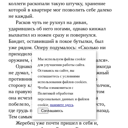
коллеги раскопали такую штучку, хранение
которой в квартире мог позволить себе далеко
не каждый.
Расков чуть не рухнул на диван,
ударившись об него ногами, однако кинжал
выхватил из ножен сразу и повернулся.
Бандит, оставивший в покое бутылки, был
уже рядом. Оперу подумалось: «Сколько ни
приходилось сталкиваться с холодным
оружием, сам поножовщиной не занимался».
Мы используем файлы cookie
для улучшения работы сайта.
Однако бандит, видимо, тем более никогда
Оставаясь на сайте, вы
не думал, что надо делать, когда безоружный
соглашаетесь с условиями
противник внезапно выставляет в твою
использования файлов cookies.
сторону клинок. Расков почувствовал толчок,
Чтобы ознакомиться с
на правую руку навалилась тяжесть, потом
Политикой обработки
она исчезла. Лицо пятившегося бандита
персональных данных и файлов
побелело, он схватился руками за то место,
cookie,
нажмите здесь
.
где грудь переходит в живот, и подался назад.
Соглашаюсь
Тем самым открылся обзор.
Жеребец уже почти пришел в себя и,