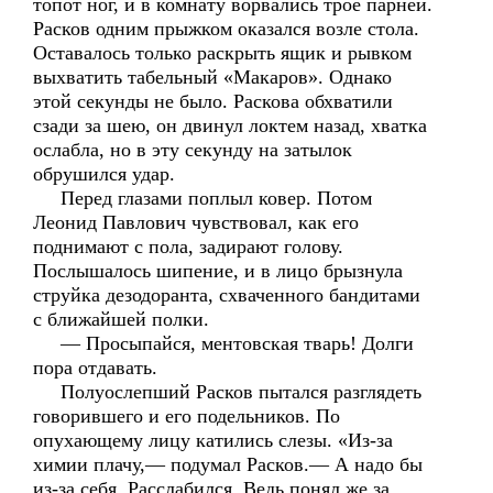
топот ног, и в комнату ворвались трое парней.
Расков одним прыжком оказался возле стола.
Оставалось только раскрыть ящик и рывком
выхватить табельный «Макаров». Однако
этой секунды не было. Раскова обхватили
сзади за шею, он двинул локтем назад, хватка
ослабла, но в эту секунду на затылок
обрушился удар.
Перед глазами поплыл ковер. Потом
Леонид Павлович чувствовал, как его
поднимают с пола, задирают голову.
Послышалось шипение, и в лицо брызнула
струйка дезодоранта, схваченного бандитами
с ближайшей полки.
— Просыпайся, ментовская тварь! Долги
пора отдавать.
Полуослепший Расков пытался разглядеть
говорившего и его подельников. По
опухающему лицу катились слезы. «Из-за
химии плачу,— подумал Расков.— А надо бы
из-за себя. Расслабился. Ведь понял же за