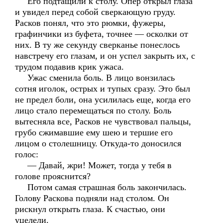
Его подтащили к столу. Опер открыл глаза
и увидел перед собой сверкающую груду.
Расков понял, что это рюмки, фужеры,
графинчики из буфета, точнее — осколки от
них. В ту же секунду сверканье понеслось
навстречу его глазам, и он успел закрыть их, с
трудом подавив крик ужаса.
Ужас сменила боль. В лицо вонзилась
сотня иголок, острых и тупых сразу. Это был
не предел боли, она усилилась еще, когда его
лицо стало перемещаться по столу. Боль
вытесняла все, Расков не чувствовал пальцы,
грубо сжимавшие ему шею и тершие его
лицом о столешницу. Откуда-то доносился
голос:
— Давай, жри! Может, тогда у тебя в
голове прояснится?
Потом самая страшная боль закончилась.
Голову Раскова подняли над столом. Он
рискнул открыть глаза. К счастью, они
уцелели.