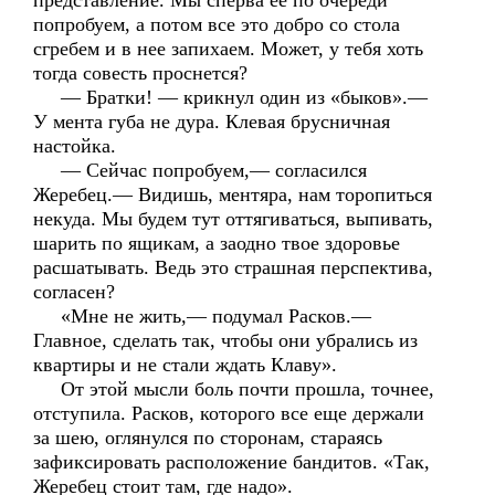
представление. Мы сперва ее по очереди
попробуем, а потом все это добро со стола
сгребем и в нее запихаем. Может, у тебя хоть
тогда совесть проснется?
— Братки! — крикнул один из «быков».—
У мента губа не дура. Клевая брусничная
настойка.
— Сейчас попробуем,— согласился
Жеребец.— Видишь, ментяра, нам торопиться
некуда. Мы будем тут оттягиваться, выпивать,
шарить по ящикам, а заодно твое здоровье
расшатывать. Ведь это страшная перспектива,
согласен?
«Мне не жить,— подумал Расков.—
Главное, сделать так, чтобы они убрались из
квартиры и не стали ждать Клаву».
От этой мысли боль почти прошла, точнее,
отступила. Расков, которого все еще держали
за шею, оглянулся по сторонам, стараясь
зафиксировать расположение бандитов. «Так,
Жеребец стоит там, где надо».