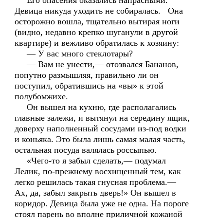
Его опасения оказались напрасными.
Девица никуда уходить не собиралась. Она
осторожно вошла, тщательно вытирая ноги
(видно, недавно крепко шуганули в другой
квартире) и вежливо обратилась к хозяину:
— У вас много стеклотары?
— Вам не унести,— отозвался Бананов,
попутно размышляя, правильно ли он
поступил, обратившись на «вы» к этой
полубомжихе.
Он вышел на кухню, где располагались
главные залежи, и вытянул на середину ящик,
доверху наполненный сосудами из-под водки
и коньяка. Это была лишь самая малая часть,
остальная посуда валялась россыпью.
«Чего-то я забыл сделать,— подумал
Лелик, по-прежнему восхищенный тем, как
легко решилась такая гнусная проблема.—
Ах, да, забыл закрыть дверь!» Он вышел в
коридор. Девица была уже не одна. На пороге
стоял парень во вполне приличной кожаной