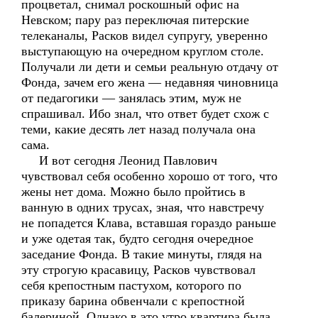
процветал, снимал роскошный офис на
Невском; пару раз переключая питерские
телеканалы, Расков видел супругу, уверенно
выступающую на очередном круглом столе.
Получали ли дети и семьи реальную отдачу от
Фонда, зачем его жена — недавняя чиновница
от педагогики — занялась этим, муж не
спрашивал. Ибо знал, что ответ будет схож с
теми, какие десять лет назад получала она
сама.
И вот сегодня Леонид Павлович
чувствовал себя особенно хорошо от того, что
жены нет дома. Можно было пройтись в
ванную в одних трусах, зная, что навстречу
не попадется Клава, вставшая гораздо раньше
и уже одетая так, будто сегодня очередное
заседание Фонда. В такие минуты, глядя на
эту строгую красавицу, Расков чувствовал
себя крепостным пастухом, которого по
приказу барина обвенчали с крепостной
балериной. Однако в это утро квартира была