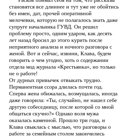
Расков поймал себя на том, что рассказы
становятся все длиннее и тут уже не обойтись
без имен, дат, прочей оперативной
мелочевки, которую не полагалось знать даже
супруге начальника ГУВД. Он решил
проблему просто, одним ударом, как десять
лет назад бросил до этого курить после
неприятного анализа и ночного разговора с
женой. Вот и сейчас, извини, Клава, будем
говорить о чем угодно, хоть о содержании
отдела мод журнала «Крестьянка», но только
не о работе!
От дурных привычек отвыкать трудно.
Перманентная ссора длилась почти год.
Сперва жена обижалась, возмущалась, иногда
даже говорила: «Ты, случайно, не нашел себе
другую собеседницу, после которой со мной
общаться скучно?» Однако воля мужа
оказалась каменной. Прошло три года, и
Клава свыклась с мыслью, что разговоры о
работе за семейным столом закончились