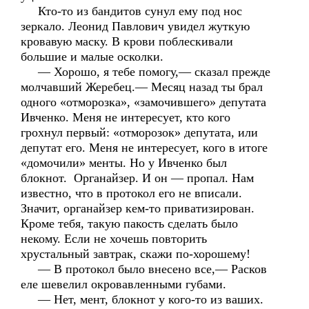
Кто-то из бандитов сунул ему под нос
зеркало. Леонид Павлович увидел жуткую
кровавую маску. В крови поблескивали
большие и малые осколки.
— Хорошо, я тебе помогу,— сказал прежде
молчавший Жеребец.— Месяц назад ты брал
одного «отморозка», «замочившего» депутата
Ивченко. Меня не интересует, кто кого
грохнул первый: «отморозок» депутата, или
депутат его. Меня не интересует, кого в итоге
«домочили» менты. Но у Ивченко был
блокнот. Органайзер. И он — пропал. Нам
известно, что в протокол его не вписали.
Значит, органайзер кем-то приватизирован.
Кроме тебя, такую пакость сделать было
некому. Если не хочешь повторить
хрустальный завтрак, скажи по-хорошему!
— В протокол было внесено все,— Расков
еле шевелил окровавленными губами.
— Нет, мент, блокнот у кого-то из ваших.