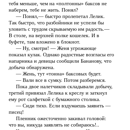
тебя меньше, чем на «полтонны» баксов не
наберем, тебе не жить. Понял?
— Понял,— быстро пролепетал Лелик.
Так быстро, что разбойники не успели бы
уловить с трудом скрываемую им радость.—
В столе, на верхней полке кошелек. И в
буфете, там вложено в блокнот.
— Ну, смотри! — Женя угрожающе
показал кулак. Однако радостные возгласы его
напарника и девицы сообщили Бананову, что
добыча обнаружена.
— Жень, тут «тонна» баксовых будет.
— Вали все в сумку. Потом разберемся.
Пока двое налетчиков складывали добычу,
третий привязал Лелика к креслу и заткнул
ему рот салфеткой с бумажного столика.
— Сиди тихо. Если вздумаешь заявить —
писец!
Пленник ожесточенно закивал головой:
что вы, никуда заявлять не собираюсь!..