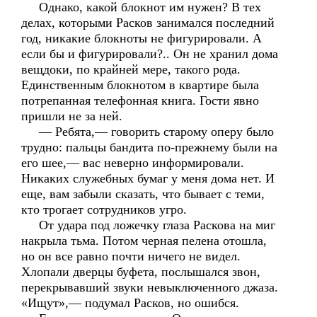
Однако, какой блокнот им нужен? В тех
делах, которыми Расков занимался последний
год, никакие блокноты не фигурировали. А
если бы и фигурировали?.. Он не хранил дома
вещдоки, по крайней мере, такого рода.
Единственным блокнотом в квартире была
потрепанная телефонная книга. Гости явно
пришли не за ней.
— Ребята,— говорить старому оперу было
трудно: пальцы бандита по-прежнему были на
его шее,— вас неверно информировали.
Никаких служебных бумаг у меня дома нет. И
еще, вам забыли сказать, что бывает с теми,
кто трогает сотрудников угро.
От удара под ложечку глаза Раскова на миг
накрыла тьма. Потом черная пелена отошла,
но он все равно почти ничего не видел.
Хлопали дверцы буфета, послышался звон,
перекрывавший звуки невыключенного джаза.
«Ищут»,— подумал Расков, но ошибся.