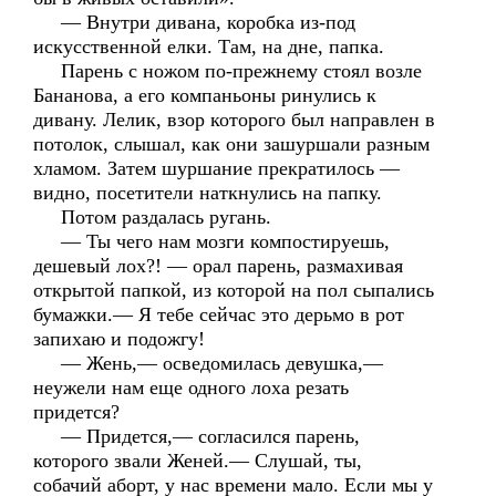
— Внутри дивана, коробка из-под
искусственной елки. Там, на дне, папка.
Парень с ножом по-прежнему стоял возле
Бананова, а его компаньоны ринулись к
дивану. Лелик, взор которого был направлен в
потолок, слышал, как они зашуршали разным
хламом. Затем шуршание прекратилось —
видно, посетители наткнулись на папку.
Потом раздалась ругань.
— Ты чего нам мозги компостируешь,
дешевый лох?! — орал парень, размахивая
открытой папкой, из которой на пол сыпались
бумажки.— Я тебе сейчас это дерьмо в рот
запихаю и подожгу!
— Жень,— осведомилась девушка,—
неужели нам еще одного лоха резать
придется?
— Придется,— согласился парень,
которого звали Женей.— Слушай, ты,
собачий аборт, у нас времени мало. Если мы у