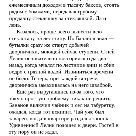
ежемесячным доходом в тысячу баксов, стоять
рядом с бомжами, передавая грубому
продавцу стекляшку за стекляшкой. Да и
лень.
Казалось, проще всего вынести всю
стеклотару на лестницу. Но Бананов знал —
бутылки сразу же станут добычей
дворничихи, моющей сейчас ступени. С ней
Лелик основательно поссорился года два
назад, когда мчался по лестнице вниз и сбил
ведро с грязной водой. Извиниться времени
не было. Теперь, при каждой встрече,
дворничиха замахивалась на него шваброй.
Еще раз выругавшись из-за того, что
такую простую проблему никак не решить,
Бананов включил чайник и сел на табуретку,
ожидая, когда тот вскипит. Чай уже был
заварен, когда в квартире раздался звонок.
Удивленный Лелик подошел к двери. Гостей в
эту пору он не ждал.