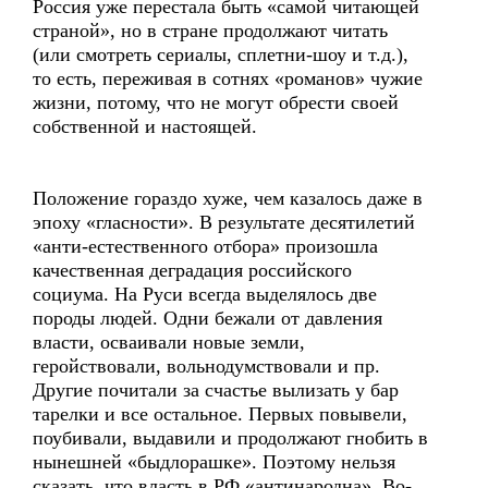
Россия уже перестала быть «самой читающей
страной», но в стране продолжают читать
(или смотреть сериалы, сплетни-шоу и т.д.),
то есть, переживая в сотнях «романов» чужие
жизни, потому, что не могут обрести своей
собственной и настоящей.
Положение гораздо хуже, чем казалось даже в
эпоху «гласности». В результате десятилетий
«анти-естественного отбора» произошла
качественная деградация российского
социума. На Руси всегда выделялось две
породы людей. Одни бежали от давления
власти, осваивали новые земли,
геройствовали, вольнодумствовали и пр.
Другие почитали за счастье вылизать у бар
тарелки и все остальное. Первых повывели,
поубивали, выдавили и продолжают гнобить в
нынешней «быдлорашке». Поэтому нельзя
сказать, что власть в РФ «антинародна». Во-