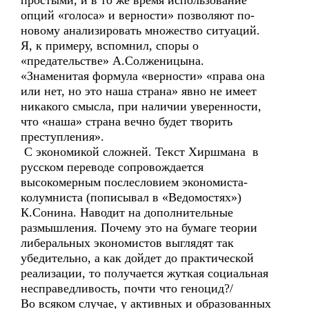
простыми, и в то же время использование
опций «голоса» и верности» позволяют по-
новому анализировать множество ситуаций.
Я, к примеру, вспомнил, споры о
«предательстве» А.Солженицына.
«Знаменитая формула «верности» «права она
или нет, но это наша страна» явно не имеет
никакого смысла, при наличии уверенности,
что «наша» страна вечно будет творить
преступления».
С экономикой сложней. Текст Хиршмана в
русском переводе сопровождается
высокомерным послесловием экономиста-
колумниста (пописывал в «Ведомостях»)
К.Сонина. Наводит на дополнительные
размышления. Почему это на бумаге теории
либеральных экономистов выглядят так
убедительно, а как дойдет до практической
реализации, то получается жуткая социальная
несправедливость, почти что геноцид?/
Во всяком случае, у активных и образованных