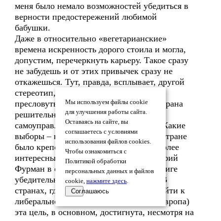
меня было немало возможностей убедиться в
верности предостережений любимой
бабушки.
Даже в относительно «вегетарианские»
времена искренность дорого стоила и могла,
допустим, перечеркнуть карьеру. Такое сразу
не забудешь и от этих привычек сразу не
откажешься. Тут, правда, всплывает, другой
стереотип, согласно которому, после
пресловутых «семидесяти лет» наша страна
Мы используем файлы cookie
для улучшения работы сайта.
решительно не готова к демократии,
Оставаясь на сайте, вы
самоуправлению, свободе слова и т.д. Какие
соглашаетесь с условиями
выборы – ведь совсем недавно в этой стране
использования файлов cookies.
было крепостное право! Один из наиболее
Чтобы ознакомиться с
интересных наших политологов, Дмитрий
Политикой обработки
Фурман в своей недавно вышедшей книге
персональных данных и файлов
убедительно критикует такой подход. В
cookie,
нажмите здесь
.
странах, где действительно хотели прийти к
Соглашаюсь
либеральной демократии (Восточная Европа)
эта цель, в основном, достигнута, несмотря на