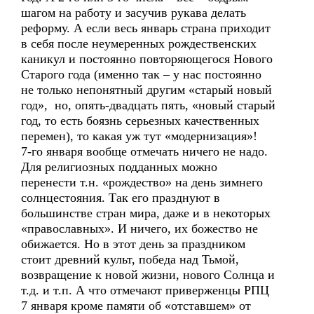
шагом на работу и засучив рукава делать
реформу. А если весь январь страна приходит
в себя после неумеренных рождественских
каникул и постоянно повторяющегося Нового
Старого года (именно так – у нас постоянно
не только непонятный другим «старый новый
год», но, опять-двадцать пять, «новый старый
год, то есть боязнь серьезных качественных
перемен), то какая уж тут «модернизация»!
7-го января вообще отмечать ничего не надо.
Для религиозных подданных можно
перенести т.н. «рождество» на день зимнего
солнцестояния. Так его празднуют в
большинстве стран мира, даже и в некоторых
«православных». И ничего, их божество не
обижается. Но в этот день за праздником
стоит древний культ, победа над Тьмой,
возвращение к новой жизни, нового Солнца и
т.д. и т.п. А что отмечают приверженцы РПЦ
7 января кроме памяти об «отставшем» от