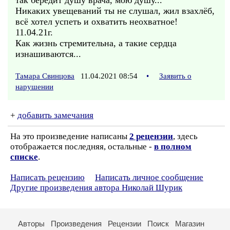
так бередит душу врача, мою душу...
Никаких увещеваний ты не слушал, жил взахлёб,
всё хотел успеть и охватить неохватное!
11.04.21г.
Как жизнь стремительна, а такие сердца
изнашиваются...
Тамара Свинцова
11.04.2021 08:54
•
Заявить о
нарушении
+
добавить замечания
На это произведение написаны
2 рецензии
, здесь
отображается последняя, остальные -
в полном
списке
.
Написать рецензию
Написать личное сообщение
Другие произведения автора Николай Шурик
Авторы
Произведения
Рецензии
Поиск
Магазин