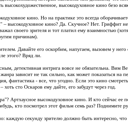
ь высокохудожественное, высокодуховное кино безо всяк
кодуховное кино. Но на практике это всегда оборачивает
 – высокодуховное кино? Да. Скучное? Нет. Гриффит не 
важал своего зрителя и тот платил ему взаимностью (хот
ругим причинам).
ителем. Давайте его оскорбим, напугаем, вызовем у него
ле этого? Вряд ли.
есным, детективная интрига вовсе не обязательна. Вим 
 жанра зависит не так сильно, как может показаться на п
дия, фантастика - все, что угодно. Если это кино смотрет
 – хоть сто Оскаров ему дайте, его забудут через год.
ора"? Артхаусное высокодуховное кино. И кто сейчас ее 
нибудь, кто посмотрел этот фильм семь раз? Поднимите р
но: каждую секунду зрителю должно быть интересно, что 