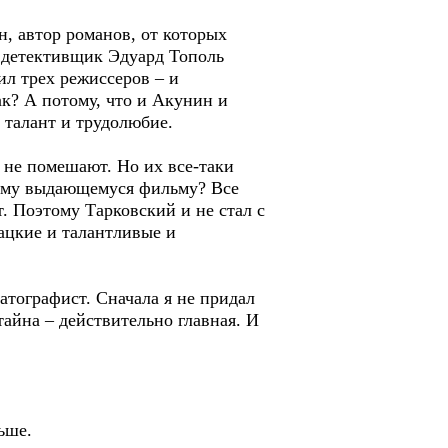
н, автор романов, от которых
й детективщик Эдуард Тополь
ил трех режиссеров – и
к? А потому, что и Акунин и
- талант и трудолюбие.
 не помешают. Но их все-таки
ному выдающемуся фильму? Все
т. Поэтому Тарковский и не стал с
ацкие и талантливые и
атографист. Сначала я не придал
тайна – действительно главная. И
ьше.