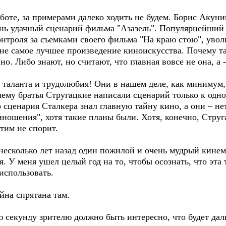
боте, за примерами далеко ходить не будем. Борис Акуни
чень удачный сценарий фильма "Азазель". Популярнейши
нтроля за съемками своего фильма "На краю стою", увол
не самое лучшее произведение киноискусства. Почему та
о. Либо знают, но считают, что главная вовсе не она, а 
в таланта и трудолюбия! Они в нашем деле, как минимум,
очему братья Стругацкие написали сценарий только к од
 сценария Сталкера знал главную тайну кино, а они – не
ношения", хотя такие планы были. Хотя, конечно, Струг
тим не спорит.
несколько лет назад один пожилой и очень мудрый кинем
. У меня ушел целый год на то, чтобы осознать, что эта 
 использовать.
йна спрятана там.
ю секунду зрителю должно быть интересно, что будет дал