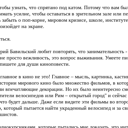
тобы узнать, что спрятано под катом. Потому что вам бы
ать усилие, чтобы оставаться в зрительном зале или пе
ь забыть о поп-корне, мировом кризисе, школе, институте,
роизойдет на экране.
ться.
рий Бавильский любит повторять, что занимательность -
 не просто вежливость, это вопрос выживания. Умеете пис
и пишете для души киноповести.
 главное в кино не это! Главное – мысль, картинка, кас
 в истории мирового кино было множество фильмов, в кот
ли впечатляющие декорации. Но их было неинтересно смо
тители велосипедов или Рим – открытый город" и сейчас
что будет дальше. Даже если видите эти фильмы во второ
о, который пытается найти украденный велосипед и за с
ашистов.
днокурсниками, которые пытались мне доказать, что инт