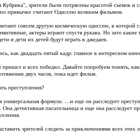
я Кубрика", зрители были потрясены красотой съемок и 
с по привычке считают Одиссею великим фильмом.
читают совсем другую космическую одиссею, в которой с
итивные, актеры играют спустя рукава. Но зато какие т
ети и дети их детей будут играть в джедаев.
сь, как двадцать пятый кадр: главное в интересном кино 
й пришел и всех победил. Давайте попробуем понять, как
отяжении двух часов, пока идет фильм.
ать преступления?
ая универсальная формула: …и еще он расследует престу
. Она детективная писательница и еще она расследует пр
упления.
заставить зрителей следить за приключениями всех этих