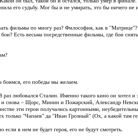
Какой он был, такой он и остался, только умер в финале.
нила его судьбу. Мог бы и не умирать, это бы ничего не 
вать фильмы по многу раз? Философия, как в "Матрице"? 
бои? Есть весьма посредственные фильмы, где бои сняты
ам?
ы боимся, его победы мы желаем.
 раз любовался Сталин. Именно такого кино он хотел и 
 и снова – Щорс, Минин и Пожарский, Александр Невск
инстве эти герои получались картонными, неубедительн
ех только "Чапаев" да "Иван Грозный" (Ох, а какой там ге
 если в нем не будет героя, его не будут смотреть.