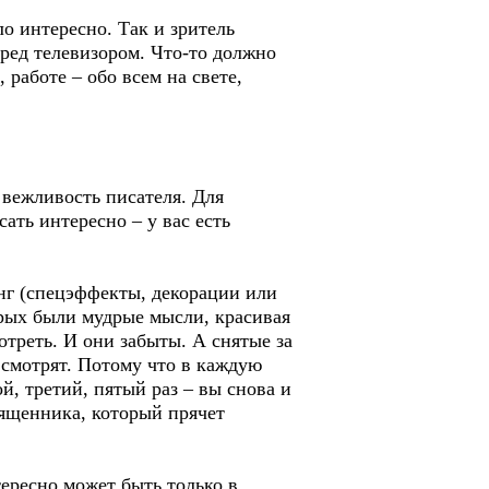
ло интересно. Так и зритель
ред телевизором. Что-то должно
 работе – обо всем на свете,
 вежливость писателя. Для
ать интересно – у вас есть
тинг (спецэффекты, декорации или
орых были мудрые мысли, красивая
треть. И они забыты. А снятые за
 смотрят. Потому что в каждую
й, третий, пятый раз – вы снова и
вященника, который прячет
ересно может быть только в