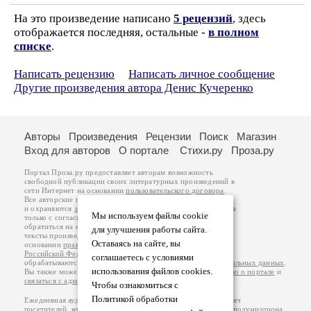
На это произведение написано
5 рецензий
, здесь
отображается последняя, остальные -
в полном
списке
.
Написать рецензию
Написать личное сообщение
Другие произведения автора Денис Кучеренко
Авторы
Произведения
Рецензии
Поиск
Магазин
Вход для авторов
О портале
Стихи.ру
Проза.ру
Портал Проза.ру предоставляет авторам возможность
свободной публикации своих литературных произведений в
сети Интернет на основании
пользовательского договора
.
Все авторские права на произведения принадлежат авторам
и охраняются
законом
. Перепечатка произведений возможна
Мы используем файлы cookie
только с согласия его автора, к которому вы можете
обратиться на его авторской странице. Ответственность за
для улучшения работы сайта.
тексты произведений авторы несут самостоятельно на
Оставаясь на сайте, вы
основании
правил публикации
и
законодательства
Российской Федерации
. Данные пользователей
соглашаетесь с условиями
обрабатываются на основании
Политики обработки персональных данных
.
использования файлов cookies.
Вы также можете посмотреть более подробную
информацию о портале
и
связаться с администрацией
.
Чтобы ознакомиться с
Политикой обработки
Ежедневная аудитория портала Проза.ру – порядка 100 тысяч
посетителей, которые в общей сумме просматривают более полумиллиона