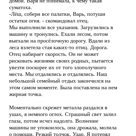
домой. Варя не понимала, к чему такая
суматоха.
-Лёш, собери все палатки, Варь, потуши
остатки огня. - скомандовал отец.
Мы выполнили все указания. Загрузились в
машину и тронулись. Ехали лесом, потом
выехали на просёлочную дорогу. Вдали из
леса взлетела стая каких-то птиц. Дорога.
Отец набирает скорость. Он не может
рисковать жизнями своих родных, пытается
увезти поскорее их от того злополучного
места. Мы отдалялись и отдалялись. Наш
небольшой семейный отдых закончился на
этом самом моменте. Была поставлена на нем
жирная точка.
Моментально скрежет металла раздался в
ушах, я немного оглох. Страшный свет залил
глаза, потом исчез надолго. Волнение
машины не упокоилось, она дрожала, молила
о помощи. Резкий толчок. Удар. Я потерял