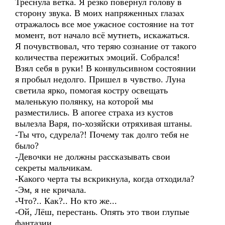
Треснула ветка. Я резко повернул голову в
сторону звука. В моих напряженных глазах
отражалось все мое ужасное состояние на тот
момент, вот начало всё мутнеть, искажаться.
Я почувствовал, что теряю сознание от такого
количества пережитых эмоций. Собрался!
Взял себя в руки! В конвульсивном состоянии
я пробыл недолго. Пришел в чувство. Луна
светила ярко, помогая костру освещать
маленькую полянку, на которой мы
разместились. В апогее страха из кустов
вылезла Варя, по-хозяйски отряхивая штаны.
-Ты что, сдурела?! Почему так долго тебя не
было?
-Девочки не должны рассказывать свои
секреты мальчикам.
-Какого черта ты вскрикнула, когда отходила?
-Эм, я не кричала.
-Что?.. Как?.. Но кто же...
-Ой, Лёш, перестань. Опять это твои глупые
фантазии.