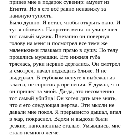
привез мне в подарок сувенир: амулет из
Египта. Но я его всё равно ненавижу за
наивную тупость.
Было душно. Я встал, чтобы открыть окно. И
тут я обомлел. Напротив меня по улице шел
тот самый мужик. Внезапно он повернул
голову на меня и посмотрел все теми же
маленькими глазками прямо в душу. По телу
прошлись мурашки. Его нижняя губа
тряслась, руки нервно дергались. Он смотрел
и смотрел, начал подходить ближе. Я не
выдержал. В глубоком испуге я выбежал из
класса, не спросив разрешения. Я думал, что
он пришел за мной. Да-да, это несомненно
тот самый убийца! Он хотел дать мне знать,
что я его следующая жертва. Эти мысли не
давали мне покоя. Я прерывисто дышал, впал
в жар, покраснел. Вдохи и выдохи были
резкие, наполненные сталью. Умывшись, мне
стало немного легче.