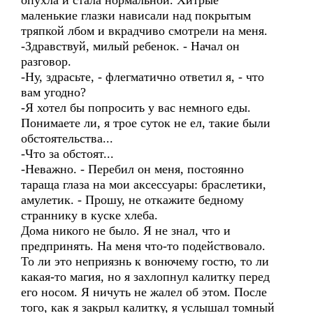
опухла и стала нормальной. Хитрые
маленькие глазки нависали над покрытым
тряпкой лбом и вкрадчиво смотрели на меня.
-Здравствуй, милый ребенок. - Начал он
разговор.
-Ну, здрасьте, - флегматично ответил я, - что
вам угодно?
-Я хотел бы попросить у вас немного еды.
Понимаете ли, я трое суток не ел, такие были
обстоятельства...
-Что за обстоят...
-Неважно. - Перебил он меня, постоянно
тараща глаза на мои аксессуары: браслетики,
амулетик. - Прошу, не откажите бедному
страннику в куске хлеба.
Дома никого не было. Я не знал, что и
предпринять. На меня что-то подействовало.
То ли это неприязнь к вонючему гостю, то ли
какая-то магия, но я захлопнул калитку перед
его носом. Я ничуть не жалел об этом. После
того, как я закрыл калитку, я услышал томный