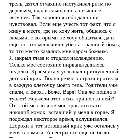
трель, дятел отчаянно настукивал ритм по
деревьям, вдали слышались позывные
лягушек. Так хорошо я себя давно не
чувствовал. Если еще учесть тот факт, что я
живу в месте, где не хочу жить, общаюсь с
людьми, с которыми не хочу общаться, да и
ещё то, что меня хочет убить страшный бомж,
то это место казалось мне даром божьим.
Я закрыл глаза и отдался наслаждению.
Только моё состояние нирваны длилось
недолго. Краем уха я услышал приглушенный
детский крик. Волна резкого страха протекла
в каждую клеточку моего тела. Родители уже
спали, а Варя... Боже, Варя! Она же пошла в
туалет! Неужели этот псих пришел за ней?!
От этой мысли я не мог проглотить тот
ноющий комок, вставший у меня в горле. Я
подождал некоторое время, вслушивался.
Шорохи и тот истошный крик уже остались у
меня в памяти. А сестры все еще не было.