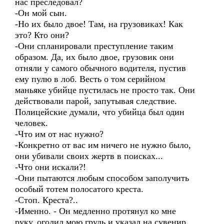
нас преследовал?
-Он мой сын.
-Но их было двое! Там, на грузовиках! Как
это? Кто они?
-Они спланировали преступление таким
образом. Да, их было двое, грузовик они
отняли у самого обычного водителя, пустив
ему пулю в лоб. Весть о том серийном
маньяке убийце пустилась не просто так. Они
действовали парой, запутывая следствие.
Полицейские думали, что убийца был один
человек.
-Что им от нас нужно?
-Конкретно от вас им ничего не нужно было,
они убивали своих жертв в поисках...
-Что они искали?!
-Они пытаются любым способом заполучить
особый тотем полосатого креста.
-Стоп. Креста?..
-Именно. - Он медленно протянул ко мне
руку, оголил мою грудь и указал на сувенир,