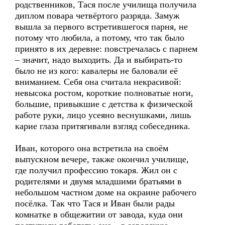
родственников, Тася после училища получила
диплом повара четвёртого разряда. Замуж
вышла за первого встретившегося парня, не
потому что любила, а потому, что так было
принято в их деревне: повстречалась с парнем
– значит, надо выходить. Да и выбирать-то
было не из кого: кавалеры не баловали её
вниманием. Себя она считала некрасивой:
невысока ростом, короткие полноватые ноги,
большие, привыкшие с детства к физической
работе руки, лицо усеяно веснушками, лишь
карие глаза притягивали взгляд собеседника.
Иван, которого она встретила на своём
выпускном вечере, также окончил училище,
где получил профессию токаря. Жил он с
родителями и двумя младшими братьями в
небольшом частном доме на окраине рабочего
посёлка. Так что Тася и Иван были рады
комнатке в общежитии от завода, куда они