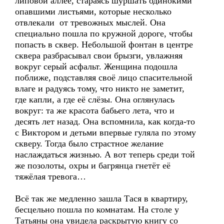
липовой аллее, стараясь шуршать одинокими
опавшими листьями, которые несколько
отвлекали от тревожных мыслей. Она
специально пошла по кружной дороге, чтобы
попасть в сквер. Небольшой фонтан в центре
сквера разбрасывал свои брызги, увлажняя
вокруг серый асфальт. Женщина подошла
поближе, подставляя своё лицо спасительной
влаге и радуясь тому, что никто не заметит,
где капли, а где её слёзы. Она оглянулась
вокруг: та же красота бабьего лета, что и
десять лет назад. Она вспомнила, как когда-то
с Виктором и детьми впервые гуляла по этому
скверу. Тогда было страстное желание
наслаждаться жизнью. А вот теперь среди той
же позолоты, охры и багрянца гнетёт её
тяжёлая тревога…
Всё так же медленно зашла Тася в квартиру,
бесцельно пошла по комнатам. На столе у
Татьяны она увидела раскрытую книгу со