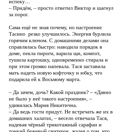
испеку…
– Придём, – просто ответил Виктор и шагнул
за порог.
Сама ещё не зная почему, но настроение
Тасино резко улучшилось. Энергия бурлила
горячим ключом. С домашними делами она
справлялась быстро: наводила порядок в
доме, пекла пироги, варила щи, компот,
тушила картошку, одновременно стирала и
при этом громко напевала. Тася заставила
мать надеть новую кофточку и юбку, что
подарила ей к Восьмому марта.
– Да зачем, дочь? Какой праздник? – «Давно
не было у неё такого настроения», –
удивилась Мария Никитична.
– Да ведь гости придут. Не встречать же их в
домашних халатах, – весело отвечала Тася,
надевая чёрный трикотажный сарафан и
тонкий бежевый свитерок, жалея о том, что