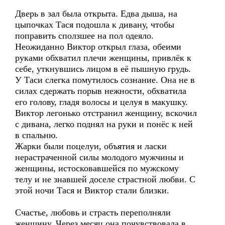
Дверь в зал была открыта. Едва дыша, на
цыпочках Тася подошла к дивану, чтобы
поправить сползшее на пол одеяло.
Неожиданно Виктор открыл глаза, обеими
руками обхватил плечи женщины, привлёк к
себе, уткнувшись лицом в её пышную грудь.
У Таси слегка помутилось сознание. Она не в
силах сдержать порыв нежности, обхватила
его голову, гладя волосы и целуя в макушку.
Виктор легонько отстранил женщину, вскочил
с дивана, легко поднял на руки и понёс к ней
в спальню.
Жарки были поцелуи, объятия и ласки
нерастраченной силы молодого мужчины и
женщины, истосковавшейся по мужскому
телу и не знавшей доселе страстной любви. С
этой ночи Тася и Виктор стали близки.
Счастье, любовь и страсть переполняли
женщину. Через месяц она почувствовала в