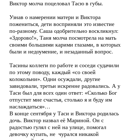
Виктор молча поцеловал Тасю в губы.
Узнав о намерении матери и Виктора
пожениться, дети восприняли это известие
по-разному. Саша одобрительно воскликнул:
«Здорово!», Таня молча посмотрела на мать
своими большими карими глазами, в которых
были и недоумение, и незаданный вопрос.
Тасины коллеги по работе и соседи судачили
по этому поводу, каждый «со своей
колокольни». Одни осуждали, другие
завидовали, третьи искренне радовались. А у
Таси был для всех один ответ: «Сколько Бог
отпустит мне счастья, столько я и буду им
наслаждаться»…
В конце сентября у Таси и Виктора родилась
дочь. Виктор назвал её Мариной. Он с
радостью гулял с ней на улице, помогал
девочку купать, не чурался никакой