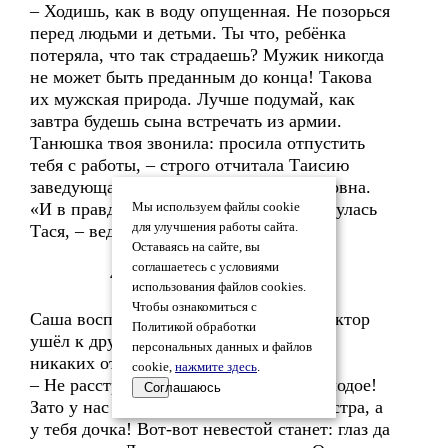
– Ходишь, как в воду опущенная. Не позорься
перед людьми и детьми. Ты что, ребёнка
потеряла, что так страдаешь? Мужик никогда
не может быть преданным до конца! Такова
их мужская природа. Лучше подумай, как
завтра будешь сына встречать из армии.
Танюшка твоя звонила: просила отпустить
тебя с работы, – строго отчитала Таисию
заведующая столовой Валентина Петровна.
«И в правду, стыд-то какой, – встрепенулась
Мы используем файлы cookie
для улучшения работы сайта.
Тася, – ведь знала же всё наперёд».
Оставаясь на сайте, вы
соглашаетесь с условиями
4
использования файлов cookies.
Чтобы ознакомиться с
Саша воспринял новость о том, что Виктор
Политикой обработки
ушёл к другой, сдержанно, не проявил
персональных данных и файлов
никаких отрицательных эмоций.
cookie,
нажмите здесь
.
– Не расстраивайся, мать. Его дело молодое!
Соглашаюсь
Зато у нас есть вон какая красавица-сестра, а
у тебя дочка! Вот-вот невестой станет: глаз да