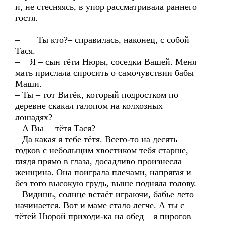
и, не стесняясь, в упор рассматривала раннего
гостя.
– Ты кто?– справилась, наконец, с собой
Тася.
– Я – сын тёти Нюры, соседки Вашей. Меня
мать прислала спросить о самочувствии бабы
Маши.
– Ты – тот Витёк, который подростком по
деревне скакал галопом на колхозных
лошадях?
– А Вы – тётя Тася?
– Да какая я тебе тётя. Всего-то на десять
годков с небольщим хвостиком тебя старше, –
глядя прямо в глаза, досадливо произнесла
женщина. Она поиграла плечами, напрягая и
без того высокую грудь, выше подняла голову.
– Видишь, солнце встаёт играючи, бабье лето
начинается. Вот и маме стало легче. А ты с
тётей Нюрой приходи-ка на обед – я пирогов