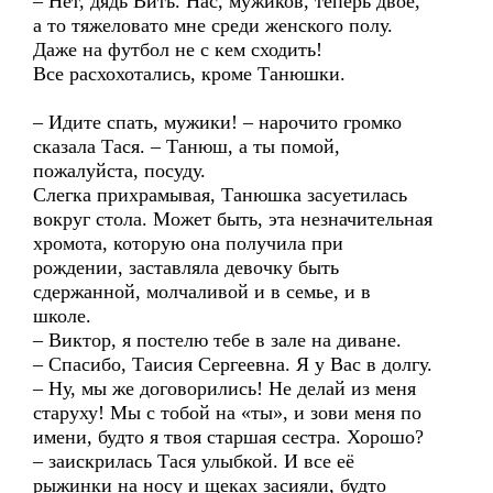
– Нет, дядь Вить. Нас, мужиков, теперь двое,
а то тяжеловато мне среди женского полу.
Даже на футбол не с кем сходить!
Все расхохотались, кроме Танюшки.
– Идите спать, мужики! – нарочито громко
сказала Тася. – Танюш, а ты помой,
пожалуйста, посуду.
Слегка прихрамывая, Танюшка засуетилась
вокруг стола. Может быть, эта незначительная
хромота, которую она получила при
рождении, заставляла девочку быть
сдержанной, молчаливой и в семье, и в
школе.
– Виктор, я постелю тебе в зале на диване.
– Спасибо, Таисия Сергеевна. Я у Вас в долгу.
– Ну, мы же договорились! Не делай из меня
старуху! Мы с тобой на «ты», и зови меня по
имени, будто я твоя старшая сестра. Хорошо?
– заискрилась Тася улыбкой. И все её
рыжинки на носу и щеках засияли, будто