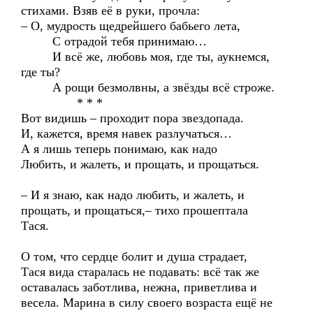
стихами. Взяв её в руки, прочла:
– О, мудрость щедрейшего бабьего лета,
С отрадой тебя принимаю…
И всё же, любовь моя, где ты, аукнемся,
где ты?
А рощи безмолвны, а звёзды всё строже.
* * *
Вот видишь – проходит пора звездопада.
И, кажется, время навек разлучаться…
А я лишь теперь понимаю, как надо
Любить, и жалеть, и прощать, и прощаться.
– И я знаю, как надо любить, и жалеть, и
прощать, и прощаться,– тихо прошептала
Тася.
О том, что сердце болит и душа страдает,
Тася вида старалась не подавать: всё так же
оставалась заботлива, нежна, приветлива и
весела. Марина в силу своего возраста ещё не