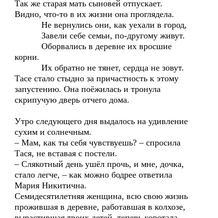
Так же старая мать сыновей отпускает.
Видно, что-то в их жизни она проглядела.
Не вернулись они, как уехали в город,
Завели себе семьи, по-другому живут.
Оборвались в деревне их вросшие
корни.
Их обратно не тянет, сердца не зовут.
Тасе стало стыдно за причастность к этому
запустению. Она поёжилась и тронула
скрипучую дверь отчего дома.
Утро следующего дня выдалось на удивление
сухим и солнечным.
– Мам, как ты себя чувствуешь? – спросила
Тася, не вставая с постели.
– Слякотный день ушёл прочь, и мне, дочка,
стало легче, – как можно бодрее ответила
Мария Никитична.
Семидесятилетняя женщина, всю свою жизнь
прожившая в деревне, работавшая в колхозе,
вырастившая троих детей, теперь коротала