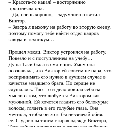
– Красота-то какая! – восторженно
произнесла она.
– Да, очень хорошо, – задумчиво ответил
Виктор.
– Завтра я выхожу на работу во вторую смену,
поэтому помогу тебе найти отдел кадров
завода и техникум…
Прошёл месяц. Виктор устроился на работу.
Повезло и с поступлением на учёбу…
Душа Таси была в смятении. Умом она
осознавала, что Виктор ей совсем не пара, что
воспринимать его нужно в лучшем случае в
качестве младшего брата. Но сердце не
слушалось. Тася то и дело ловила себя на
мысли о том, что любуется Виктором как
мужчиной. Ей хочется гладить его белокурые
волосы, глядеть в его голубые глаза. Она
мечтала, чтобы он хотя бы невзначай обнял
её. С удовольствием стирая одежду Виктора,
Тася тайком прижимала к груди его рубашку