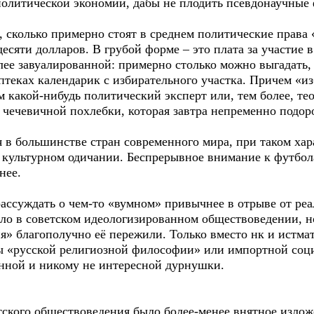
 политической экономии, дабы не плодить псевдонаучные
 сколько примерно стоят в среднем политические права 
десяти долларов. В грубой форме – это плата за участие 
олее завуалированной: примерно столько можно выгадать,
аптеках календарик с избирательного участка. Причем «и
м какой-нибудь политический эксперт или, тем более, те
м чечевичной похлебки, которая завтра непременно подор
 в большинстве стран современного мира, при таком хар
 культурном одичании. Беспрерывное внимание к футбол
нее.
ассуждать о чем-то «вумном» привычнее в отрыве от реа
ло в советском идеологизированном обществоведении, но
я» благополучно её пережили. Только вместо нк и истма
ы «русской религиозной философии» или импортной соци
нной и никому не интересной дурнушки.
тского обществоведения было более-менее внятное изло