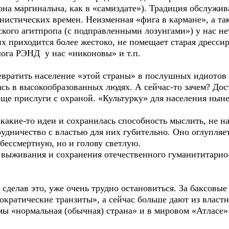
на маргинальна, как в «самиздате»). Традиция обслужи
нистических времен. Неизменная «фига в кармане», а так
кого агитпропа (с подправленными лозунгами») у нас нет,
х приходится более жестоко, не помещает старая дрессир
лога РЭНД у нас «никоновы» и т.п.
евратить население «этой страны» в послушных идиотов 
сь в высокообразованных людях. А сейчас-то зачем? Дос
 еще прислуги с охраной. «Культурку» для населения ны
какие-то идеи и сохранилась способность мыслить, не н
дничество с властью для них губительно. Оно оглупляет,
бессмертную, но и голову светлую.
 выживания и сохранения отечественного гуманититарно-
сделав это, уже очень трудно остановиться. За баксовы
ократические транзиты», а сейчас больше дают из власт
 мы «нормальная (обычная) страна» и в мировом «Атласе»