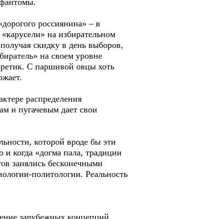
 фантомы.
«дорогого россиянина» – в
в «карусели» на избирательном
 получая скидку в день выборов,
збиратель» на своем уровне
оретик. С паршивой овцы хоть
ожает.
актере распределения
ам и пугачевым дает свои
льности, которой вроде бы эти
 и когда «догма пала, традиции
тов занялись бесконечными
ологии-политологии. Реальность
жение зарубежных концепций,