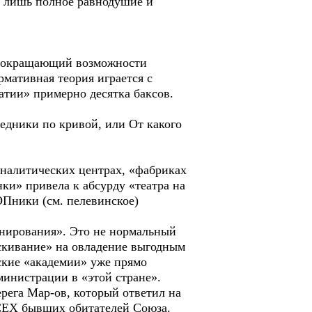
 а лишь полное равнодушие и
 сокращающий возможности
рмативная теория играется с
атии» примерно десятка баксов.
едники по кривой, или От какого
аналитических центрах, «фабриках
ки» привела к абсурду «театра на
ОПники (см. пелевинское)
онирования». Это не нормальный
аскивание» на овладение выгодным
ские «академии» уже прямо
инистрации в «этой стране».
рега Мар-ов, который ответил на
ВСЕХ бывших обитателей Союза.