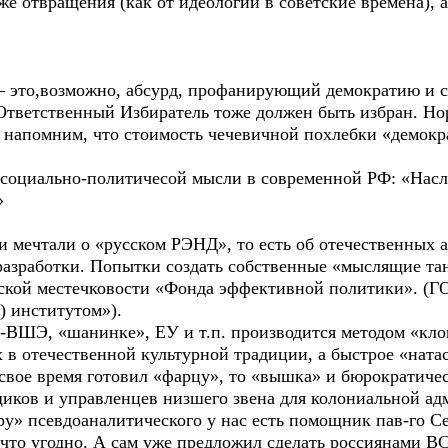
е отвращения (как от идеологии в советские времена),
 – это,возможно, абсурд, профанирующий демократию и
 Ответственный Избиратель тоже должен быть избран. Но
 напомним, что стоимость чечевичной похлебки «демокр
 социально-политичесой мысли в современной РФ: «Насл
»
 мечтали о «русском РЭНД», то есть об отечественных 
разработки. Попытки создать собственные «мыслящие тан
рской местечковости «Фонда эффективной политики». (Г
) институтом»).
-ВШЭ, «шанинке», ЕУ и т.п. производится методом «кл
х в отечественной культурной традиции, а быстрое «нат
вое время готовил «фарцу», то «вышка» и бюрократиче
ков и управленцев низшего звена для колониальной адм
у» псевдоаналитического у нас есть помощник пав-го Се
что угодно. А сам уже предложил сделать россиянами 