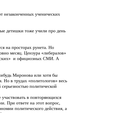
т незаконченных ученических
ые детишки тоже учили про день
ся на просторах рунета. Но
овно месяц. Цензура «либералов»
ических» и официозных СМИ. А
нибудь Миронова или хотя бы
. Но в трудах «политологов» весь
й серьезностью политической
е участвовать в повторяющихся
и. При ответе на этот вопрос,
ономии политического действия, а