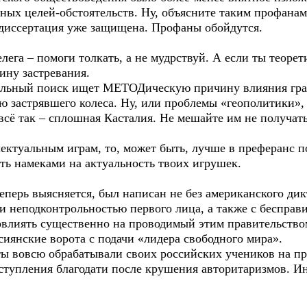
ых целей-обстоятельств. Ну, объясните таким профанам, 
 диссертация уже защищена. Профаны обойдутся.
елега – помоги толкать, а не мудрствуй. А если ты теоре
ину застревания.
альный поиск ищет МЕТОДическую причину влияния грав
ю застрявшего колеса. Ну, или проблемы «геополитики»,
всё так – сплошная Касталия. Не мешайте им не получать
ллектуальным играм, то, может быть, лучше в преферанс 
ть намеками на актуальность твоих игрушек.
теперь выясняется, был написан не без американского д
 неподконтрольностью первого лица, а также с бесправи
овлиять существенно на проводимый этим правительством 
иянские ворота с подачи «лидера свободного мира».
ты вовсю обрабатывали своих российских учеников на пр
ступления благодати после крушения авторитаризмов. Ино