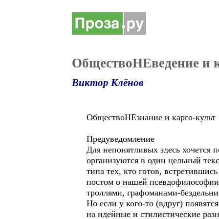
ОбществоНЕведение и к
Виктор Клёнов
ОбществоНЕзнание и карго-культ
Предуведомление
Для непонятливых здесь хочется п
организуются в один цельный тек
типа тех, кто готов, встретившис
постом о нашей псевдофилософии -
троллями, графоманами-бездельник
Но если у кого-то (вдруг) появятс
на идейные и стилистические разн