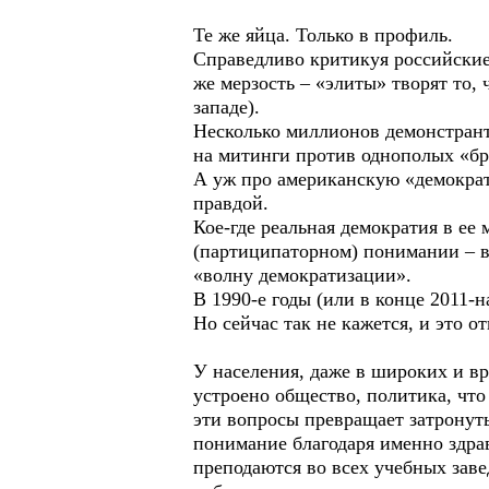
Те же яйца. Только в профиль.
Справедливо критикуя российские 
же мерзость – «элиты» творят то,
западе).
Несколько миллионов демонстрант
на митинги против однополых «бр
А уж про американскую «демократ
правдой.
Кое-где реальная демократия в е
(партиципаторном) понимании – в
«волну демократизации».
В 1990-е годы (или в конце 2011-н
Но сейчас так не кажется, и это о
У населения, даже в широких и вр
устроено общество, политика, что
эти вопросы превращает затронут
понимание благодаря именно здра
преподаются во всех учебных заве