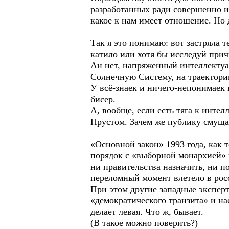
разработанных ради совершенно ин
какое к нам имеет отношение. Но
Так я это понимаю: вот застряла т
катило или хотя бы исследуй прич
Ан нет, напряженный интеллекту
Солнечную Систему, на траектори
У всё-знаек и ничего-непонимаек 
бисер.
А, вообще, если есть тяга к инте
Прустом. Зачем же публику смуща
«Основной закон» 1993 года, как 
порядок с «выборной монархией» и
ни правительства назначить, ни п
переломный момент влетело в росс
При этом другие западные экспер
«демократического транзита» и на
делает левая. Что ж, бывает.
(В такое можно поверить?)