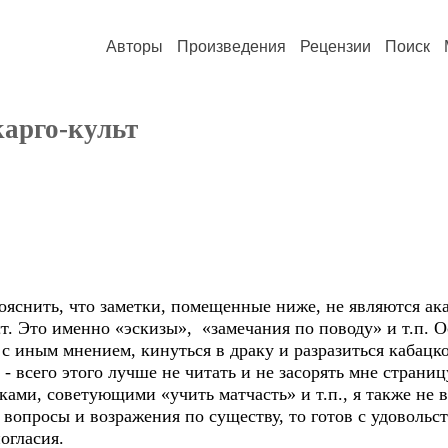
Авторы
Произведения
Рецензии
Поиск
арго-культ
ояснить, что заметки, помещенные ниже, не являются ак
ст. Это именно «эскизы», «замечания по поводу» и т.п.
ь с иным мнением, кинуться в драку и разразиться кабацк
 всего этого лучше не читать и не засорять мне страниц
ами, советующими «учить матчасть» и т.п., я также не 
я вопросы и возражения по существу, то готов с удовольс
огласия.