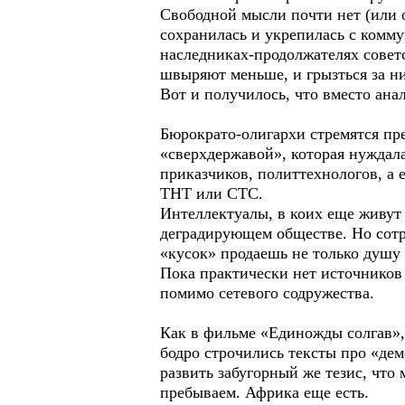
Свободной мысли почти нет (или о
сохранилась и укрепилась с комму
наследниках-продолжателях советс
швыряют меньше, и грызться за ни
Вот и получилось, что вместо ана
Бюрократо-олигархи стремятся пр
«сверхдержавой», которая нуждала
приказчиков, политтехнологов, а
ТНТ или СТС.
Интеллектуалы, в коих еще живут 
деградирующем обществе. Но сотру
«кусок» продаешь не только душу 
Пока практически нет источников
помимо сетевого содружества.
Как в фильме «Единожды солгав», 
бодро строчились тексты про «дем
развить забугорный же тезис, что
пребываем. Африка еще есть.