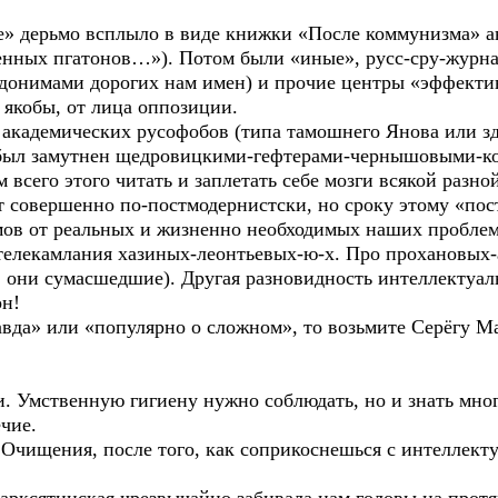
е» дерьмо всплыло в виде книжки «После коммунизма» 
енных пгатонов…»). Потом были «иные», русс-сру-журн
вдонимами дорогих нам имен) и прочие центры «эффект
якобы, от лица оппозиции.
академических русофобов (типа тамошнего Янова или зд
был замутнен щедровицкими-гефтерами-чернышовыми-к
 всего этого читать и заплетать себе мозги всякой разн
т совершенно по-постмодернистски, но сроку этому «пос
умов от реальных и жизненно необходимых наших проблем
телекамлания хазиных-леонтьевых-ю-х. Про прохановых-
 они сумасшедшие). Другая разновидность интеллектуа
н!
авда» или «популярно о сложном», то возьмите Серёгу Ма
и. Умственную гигиену нужно соблюдать, но и знать мн
ечие.
 Очищения, после того, как соприкоснешься с интеллект