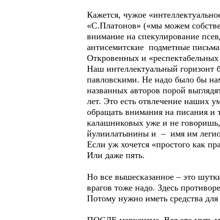
Кажется, чужое «интеллектуально
«С.Платонов» («мы можем собств
внимание на спекулирование псе
антисемитские подметные письма 
Откровенных и «респектабельных 
Наш интеллектуальный горизонт 
павловскими. Не надо было бы нам
названных авторов порой выглядя
лет. Это есть отвлечение наших 
обращать внимания на писания и 
калашниковых уже и не говоришь,
йулиилатынины и – имя им легио
Если уж хочется «простого как пр
Или даже пять.
Но все вышесказанное – это шутк
врагов тоже надо. Здесь противор
Потому нужно иметь средства для