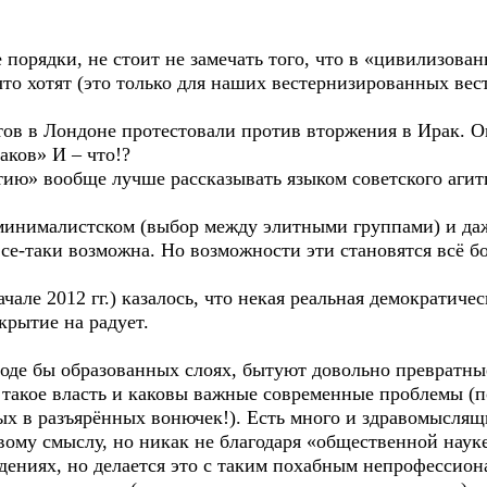
порядки, не стоит не замечать того, что в «цивилизован
 что хотят (это только для наших вестернизированных вес
ов в Лондоне протестовали против вторжения в Ирак. 
аков» И – что!?
ию» вообще лучше рассказывать языком советского агитп
е минималистском (выбор между элитными группами) и д
се-таки возможна. Но возможности эти становятся всё б
ачале 2012 гг.) казалось, что некая реальная демократич
ткрытие на радует.
оде бы образованных слоях, бытуют довольно превратные
 такое власть и каковы важные современные проблемы (п
ых в разъярённых вонючек!). Есть много и здравомыслящ
вому смыслу, но никак не благодаря «общественной наук
дениях, но делается это с таким похабным непрофессион