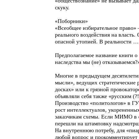
«обществознание» не вызывает даж
скуку.
«Поборники»
«Всеобщее избирательное право»
реального воздействия на власть.
опасной утопией. В реальности …
Предполагаемое название книги о
наследства мы (не) отказываемся?
Многие в предыдущем десятилетии
мысли», ведущих стратегические 
досках» или к грязной провокато
объявляли себя также «русским (?!
Производство «политологов» в ГУ
рост интеллектуалов, укорененны
заказчикам схемы. Если МИМО в с
перешли на штамповку надсмотрщи
На внутреннюю потребу, для «пиар
любой вопрос и прокомментирует 