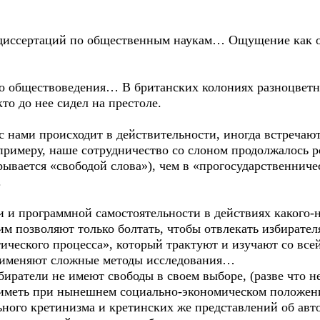
диссертаций по общественным наукам… Ощущение как о
о обществоведения… В британских колониях разноцветн
то до нее сидел на престоле.
с нами происходит в действительности, иногда встречают
примеру, наше сотрудничество со слоном продолжалось р
крывается «свободой слова»), чем в «прогосударственн
.
 и программной самостоятельности в действиях какого-
 позволяют только болтать, чтобы отвлекать избирателя
тического процесса», который трактуют и изучают со все
применяют сложные методы исследования…
иратели не имеют свободы в своем выборе, (разве что н
и иметь при нынешнем социально-экономическом положени
ьного кретинизма и кретинских же представлений об авт