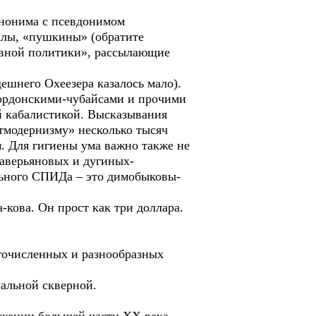
анонима с псевдонимом
алы, «пушкины» (обратите
ивной политики», рассылающие
ешнего Охеезера казалось мало).
ордонскими-чубайсами и прочими
ой кабалистикой. Высказывания
тмодернизму» несколько тысяч
. Для гигиены ума важно также не
аверьяновых и дугиных-
льного СПИДа – это димобыковы-
-кова. Он прост как три доллара.
огочисленных и разнообразных
уальной скверной.