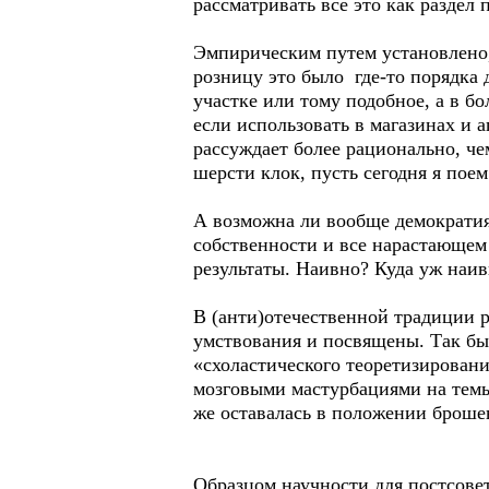
рассматривать все это как раздел
Эмпирическим путем установлено,
розницу это было где-то порядка 
участке или тому подобное, а в б
если использовать в магазинах и 
рассуждает более рационально, че
шерсти клок, пусть сегодня я пое
А возможна ли вообще демократия
собственности и все нарастающем
результаты. Наивно? Куда уж наив
В (анти)отечественной традиции р
умствования и посвящены. Так бы
«схоластического теоретизировани
мозговыми мастурбациями на тем
же оставалась в положении броше
Образцом научности для постсове