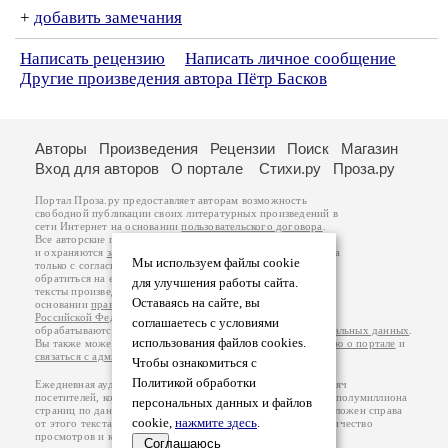
+
добавить замечания
Написать рецензию
Написать личное сообщение
Другие произведения автора Пётр Басков
Авторы
Произведения
Рецензии
Поиск
Магазин
Вход для авторов
О портале
Стихи.ру
Проза.ру
Портал Проза.ру предоставляет авторам возможность
свободной публикации своих литературных произведений в
сети Интернет на основании
пользовательского договора
.
Все авторские права на произведения принадлежат авторам
и охраняются
законом
. Перепечатка произведений возможна
Мы используем файлы cookie
только с согласия его автора, к которому вы можете
обратиться на его авторской странице. Ответственность за
для улучшения работы сайта.
тексты произведений авторы несут самостоятельно на
Оставаясь на сайте, вы
основании
правил публикации
и
законодательства
Российской Федерации
. Данные пользователей
соглашаетесь с условиями
обрабатываются на основании
Политики обработки персональных данных
.
использования файлов cookies.
Вы также можете посмотреть более подробную
информацию о портале
и
связаться с администрацией
.
Чтобы ознакомиться с
Политикой обработки
Ежедневная аудитория портала Проза.ру – порядка 100 тысяч
посетителей, которые в общей сумме просматривают более полумиллиона
персональных данных и файлов
страниц по данным счетчика посещаемости, который расположен справа
cookie,
нажмите здесь
.
от этого текста. В каждой графе указано по две цифры: количество
просмотров и количество посетителей.
Соглашаюсь