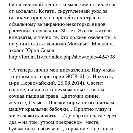
биологической ценности мало чем отличается
от асфальта. Кстати, скрупулезный уход за
газонами привел в европейских странах к
обвальному вымиранию некоторых видов
растений в последние 30 лет. Это не жители
виноваты, а точно те, кто должен озеленять, а
не уничтожать экологию Москвы». Москвич,
эколог Юрия Сокол.
http://forum.1tv.ru/index.php?showtopic=424708
• А теперь лично мои впечатления. Иду я как-
то утром по территории ЖСК-61 (г. Иркутск,
м-рн Первомайский, 25.08.2014). Светит
солнце, на диких и неухоженных газонах
сочная пышная трава. Цветочки синие,
жёлтые, белые... Пчёлки порхают по цветкам,
машут крыльями бабочки... Приятно глазу и
хочется жить и жить... Иду обратно часа через
два – на том, утром прекрасном месте,
булыжники, собачье г..., торчащие стержни и