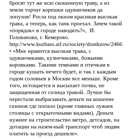
бросят тут же всю скошенную траву, а из
земли торчат корешки одуванчиков да
лопухов! Росла под окном красивая высокая
трава, а теперь, как танк проехал. Зачем такой
«порядок» в городе наводить?», И.
Голованова, г. Кемерово.
http://www.kuzbass.aif.ru/society/dontknow/2466
• «Мне нравится высокая трава, с
одуванчиками, кузнечиками, божьими
коровками. Такими темпами и птичкам в
городе кушать нечего будет, и так с каждым
годом соловьев в Москве все меньше. Кроме
того, истощается и высыхает почва, не
защищенная от солнца травой. Лучше бы
перестали выбрасывать деньги на кошение
газонов где попало (кроме главных лужаек
столицы с открыточными видами). Деньги
нужнее на строительство метро, детсадов, на
дотации на назем-ный транспорт чтоб людям
платить за проезд дешевле».