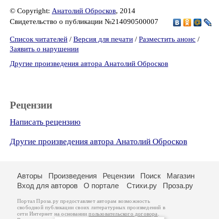
© Copyright:
Анатолий Обросков
, 2014
Свидетельство о публикации №214090500007
Список читателей
/
Версия для печати
/
Разместить анонс
/
Заявить о нарушении
Другие произведения автора Анатолий Обросков
Рецензии
Написать рецензию
Другие произведения автора Анатолий Обросков
Авторы
Произведения
Рецензии
Поиск
Магазин
Вход для авторов
О портале
Стихи.ру
Проза.ру
Портал Проза.ру предоставляет авторам возможность
свободной публикации своих литературных произведений в
сети Интернет на основании
пользовательского договора
.