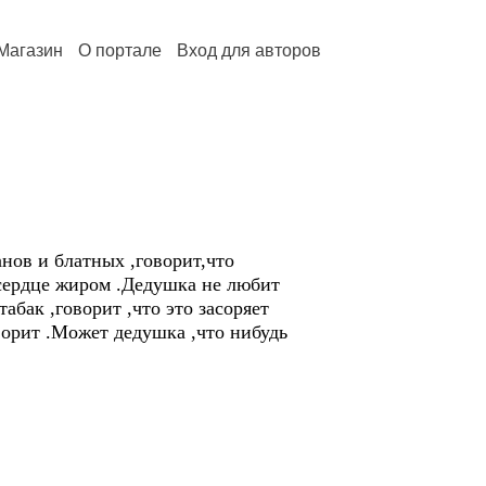
Магазин
О портале
Вход для авторов
нов и блатных ,говорит,что
 сердце жиром .Дедушка не любит
абак ,говорит ,что это засоряет
оворит .Может дедушка ,что нибудь