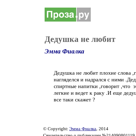
Дедушка не любит
Эмма Фиалка
Дедушка не любит плохие слова ,г
нагляделся и надрался с ними .Де
спиртные напитки ,говорит ,что э
легкие и ведет к раку .И еще дед
все таки скажет ?
© Copyright:
Эмма Фиалка
, 2014
Свидетельство о публикации №214090801119