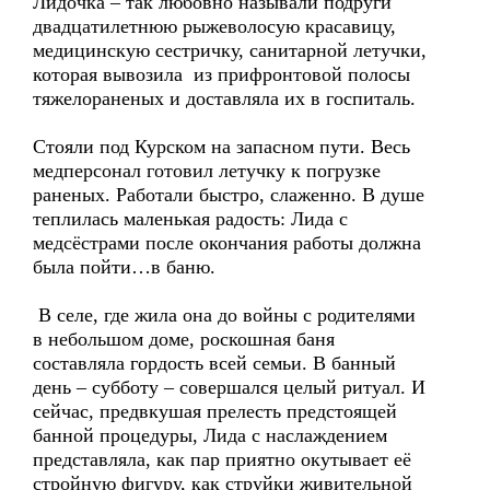
Лидочка – так любовно называли подруги
двадцатилетнюю рыжеволосую красавицу,
медицинскую сестричку, санитарной летучки,
которая вывозила из прифронтовой полосы
тяжелораненых и доставляла их в госпиталь.
Стояли под Курском на запасном пути. Весь
медперсонал готовил летучку к погрузке
раненых. Работали быстро, слаженно. В душе
теплилась маленькая радость: Лида с
медсёстрами после окончания работы должна
была пойти…в баню.
В селе, где жила она до войны с родителями
в небольшом доме, роскошная баня
составляла гордость всей семьи. В банный
день – субботу – совершался целый ритуал. И
сейчас, предвкушая прелесть предстоящей
банной процедуры, Лида с наслаждением
представляла, как пар приятно окутывает её
стройную фигуру, как струйки живительной