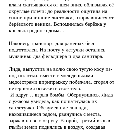
влаги скатываются от шеи вниз, облизывая её
округлые плечи; до реальности ощутила на
спине прилипшие листочки, оторвавшиеся от
берёзового веника. Вспомнилась берёзка у
крыльца родного дома…
Наконец, транспорт для раненых был
подготовлен. На посту у летучки остались
мужчины: два фельдшера и два санитара.
Лида, выпустив на волю свою тугую косу из-
под пилотки, вместе с молоденькими
медсёстрами вприпрыжку побежала, сгорая от
нетерпения освежить своё тело.
И вдруг… взрыв бомбы. Обернувшись, Лида
с ужасом увидела, как пошатнулась их
санлетучка. Обезумевшие лошади,
находившиеся рядом, рванулись с места,
заржав на всю округу. Второй, третий взрыв –
глыбы земли поднялись в воздух, создавая