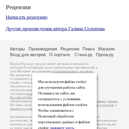
Рецензии
Написать рецензию
Другие произведения автора Галина Солонова
Авторы
Произведения
Рецензии
Поиск
Магазин
Вход для авторов
О портале
Стихи.ру
Проза.ру
Портал Проза.ру предоставляет авторам возможность
свободной публикации своих литературных произведений в
сети Интернет на основании
пользовательского договора
.
Все авторские права на произведения принадлежат авторам
и охраняются
законом
. Перепечатка произведений возможна
Мы используем файлы cookie
только с согласия его автора, к которому вы можете
обратиться на его авторской странице. Ответственность за
для улучшения работы сайта.
тексты произведений авторы несут самостоятельно на
Оставаясь на сайте, вы
основании
правил публикации
и
законодательства
Российской Федерации
. Данные пользователей
соглашаетесь с условиями
обрабатываются на основании
Политики обработки персональных данных
.
использования файлов cookies.
Вы также можете посмотреть более подробную
информацию о портале
и
связаться с администрацией
.
Чтобы ознакомиться с
Политикой обработки
Ежедневная аудитория портала Проза.ру – порядка 100 тысяч
посетителей, которые в общей сумме просматривают более полумиллиона
персональных данных и файлов
страниц по данным счетчика посещаемости, который расположен справа
cookie,
нажмите здесь
.
от этого текста. В каждой графе указано по две цифры: количество