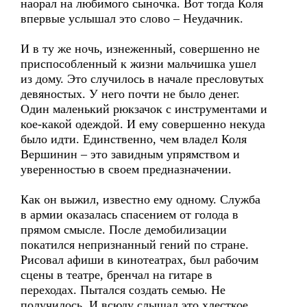
наорал на любимого сыночка. Вот тогда Коля
впервые услышал это слово – Неудачник.
И в ту же ночь, изнеженный, совершенно не
приспособленный к жизни мальчишка ушел
из дому. Это случилось в начале пресловутых
девяностых. У него почти не было денег.
Один маленький рюкзачок с инструментами и
кое-какой одеждой. И ему совершенно некуда
было идти. Единственно, чем владел Коля
Вершинин – это завидным упрямством и
уверенностью в своем предназначении.
Как он выжил, известно ему одному. Служба
в армии оказалась спасением от голода в
прямом смысле. После демобилизации
покатился непризнанный гений по стране.
Рисовал афиши в кинотеатрах, был рабочим
сцены в театре, бренчал на гитаре в
переходах. Пытался создать семью. Не
получилось. И всюду слышал это хлесткое,