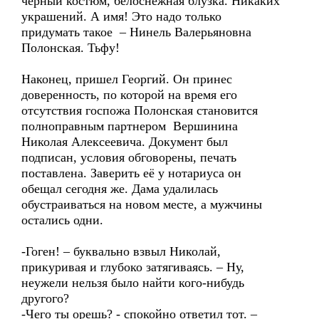
черный костюм, белоснежная блузка. Никаких
украшений. А имя! Это надо только
придумать такое – Нинель Валерьяновна
Полонская. Тьфу!
Наконец, пришел Георгий. Он принес
доверенность, по которой на время его
отсутствия госпожа Полонская становится
полноправным партнером Вершинина
Николая Алексеевича. Документ был
подписан, условия обговорены, печать
поставлена. Заверить её у нотариуса он
обещал сегодня же. Дама удалилась
обустраиваться на новом месте, а мужчины
остались одни.
-Гоген! – буквально взвыл Николай,
прикуривая и глубоко затягиваясь. – Ну,
неужели нельзя было найти кого-нибудь
другого?
-Чего ты орешь? - спокойно ответил тот. –