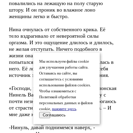
повалились на лежащую на полу старую
штору. И он проник во влажное лоно
женщины легко и быстро.
Нина очнулась от собственного крика. Её
тело вздрагивало от невероятной силы
оргазма. И это ощущение длилось и длилось,
не желая отступать. Ничего подобного в
жизни она не испытывала. Николай
попытался приподняться, но она вцепилась в
Мы используем файлы cookie
для улучшения работы сайта.
него. Её лоно не желало выпускать из себя
Оставаясь на сайте, вы
источник этого невероятного наслаждения.
соглашаетесь с условиями
использования файлов cookies.
«Господи, что это? Что я делаю? Я, Полонская
Чтобы ознакомиться с
Нинель Валерьяновна, валяюсь на полу с
Политикой обработки
почти незнакомым мне мужиком и содрогаюсь
персональных данных и файлов
от страсти, - с ужасом думала женщина. – И
cookie,
нажмите здесь
.
мне даже не стыдно».
Соглашаюсь
-Нинуль, давай поднимемся наверх, -