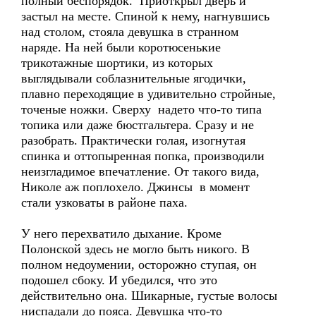
полный беспорядок. Приоткрыл дверь и
застыл на месте. Спиной к нему, нагнувшись
над столом, стояла девушка в странном
наряде. На ней были коротюсенькие
трикотажные шортики, из которых
выглядывали соблазнительные ягодички,
плавно переходящие в удивительно стройные,
точеные ножки. Сверху надето что-то типа
топика или даже бюстгальтера. Сразу и не
разобрать. Практически голая, изогнутая
спинка и оттопыренная попка, производили
неизгладимое впечатление. От такого вида,
Николе аж поплохело. Джинсы в момент
стали узковаты в районе паха.
У него перехватило дыхание. Кроме
Полонской здесь не могло быть никого. В
полном недоумении, осторожно ступая, он
подошел сбоку. И убедился, что это
действительно она. Шикарные, густые волосы
ниспадали до пояса. Девушка что-то