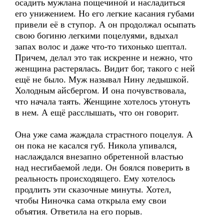
осадить мужлана пощечиной и насладиться
его унижением. Но его легкие касания губами
привели её в ступор. А он продолжал осыпать
свою богиню легкими поцелуями, вдыхал
запах волос и даже что-то тихонько шептал.
Причем, делал это так искренне и нежно, что
женщина растерялась. Видит бог, такого с ней
ещё не было. Муж называл Нину ледышкой.
Холодным айсбергом. И она почувствовала,
что начала таять. Женщине хотелось утонуть
в нем. А ещё расслышать, что он говорит.
Она уже сама жаждала страстного поцелуя. А
он пока не касался губ. Никола упивался,
наслаждался внезапно обретенной властью
над несгибаемой леди. Он боялся поверить в
реальность происходящего. Ему хотелось
продлить эти сказочные минуты. Хотел,
чтобы Ниночка сама открыла ему свои
объятия. Ответила на его порыв.