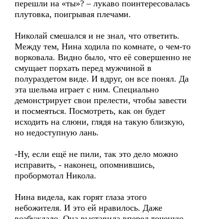
перешли на «ты»? – лукаво поинтересовалась
плутовка, поигрывая плечами.
Николай смешался и не знал, что ответить.
Между тем, Нина ходила по комнате, о чем-то
ворковала. Видно было, что её совершенно не
смущает порхать перед мужчиной в
полураздетом виде. И вдруг, он все понял. Да
эта шельма играет с ним. Специально
демонстрирует свои прелести, чтобы завести
и посмеяться. Посмотреть, как он будет
исходить на слюни, глядя на такую близкую,
но недоступную лань.
-Ну, если ещё не пили, так это дело можно
исправить, - наконец, опомнившись,
пробормотал Никола.
Нина видела, как горят глаза этого
небожителя. И это ей нравилось. Даже
возбуждало. Она выставила вперед точеную