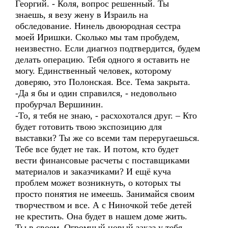
Георгий. - Коля, вопрос решенный. Ты
знаешь, я везу жену в Израиль на
обследование. Нинель двоюродная сестра
моей Иришки. Сколько мы там пробудем,
неизвестно. Если диагноз подтвердится, будем
делать операцию. Тебя одного я оставить не
могу. Единственный человек, которому
доверяю, это Полонская. Все. Тема закрыта.
-Да я бы и один справился, - недовольно
пробурчал Вершинин.
-То, я тебя не знаю, - расхохотался друг. – Кто
будет готовить твою экспозицию для
выставки? Ты же со всеми там переругаешься.
Тебе все будет не так. И потом, кто будет
вести финансовые расчеты с поставщиками
материалов и заказчиками? И ещё куча
проблем может возникнуть, о которых ты
просто понятия не имеешь. Занимайся своим
творчеством и все. А с Ниночкой тебе детей
не крестить. Она будет в нашем доме жить.
Ты в своем. Огромный новый заказ у тебя