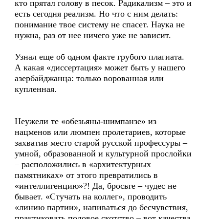
кто прятал голову в песок. Радикализм – это и
есть сегодня реализм. Но что с ним делать:
понимание твое систему не спасет. Наука не
нужна, раз от нее ничего уже не зависит.
Узнал еще об одном факте грубого плагиата.
А какая «диссертация» может быть у нашего
азербайджанца: только ворованная или
купленная.
Неужели те «обезьяны-шимпанзе» из
нацменов или люмпен пролетариев, которые
захватив место старой русской профессуры –
умной, образованной и культурной прослойки
– расположились в «архитектурных
памятниках» от этого превратились в
«интеллигенцию»?! Да, бросьте – чудес не
бывает. «Стучать на коллег», проводить
«линию партии», напиваться до бесчувствия,
практиковать половое скотство – вот качества