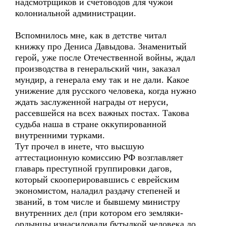
надсмотрщиков и счетоводов для чужой
колониальной администрации.
Вспомнилось мне, как в детстве читал
книжку про Дениса Давыдова. Знаменитый
герой, уже после Отечественной войны, ждал
производства в генеральский чин, заказал
мундир, а генерала ему так и не дали. Какое
унижение для русского человека, когда нужно
ждать заслуженной награды от неруси,
рассевшейся на всех важных постах. Такова
судьба наша в стране оккупированной
внутренними турками.
Тут прочел в инете, что высшую
аттестационную комиссию РФ возглавляет
главарь преступной группировки дагов,
который скооперировавшись с еврейским
экономистом, наладил раздачу степеней и
званий, в том числе и бывшему министру
внутренних дел (при котором его земляки-
ордынцы изнасиловали бутылкой человека до