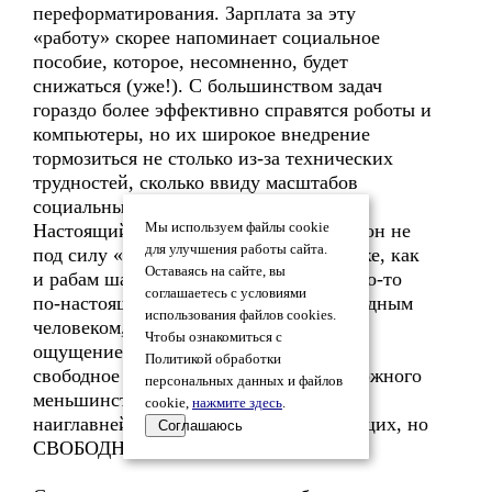
переформатирования. Зарплата за эту
«работу» скорее напоминает социальное
пособие, которое, несомненно, будет
снижаться (уже!). С большинством задач
гораздо более эффективно справятся роботы и
компьютеры, но их широкое внедрение
тормозиться не столько из-за технических
трудностей, сколько ввиду масштабов
социальных последствий.
Настоящий труд – творческий труд. А он не
Мы используем файлы cookie
для улучшения работы сайта.
под силу «офисному планктону», так же, как
Оставаясь на сайте, вы
и рабам шарашек. Чтобы придумать что-то
соглашаетесь с условиями
по-настоящему новое, надо быть свободным
использования файлов cookies.
человеком, но не только жить с таким
Чтобы ознакомиться с
ощущением, но и иметь действительно
Политикой обработки
свободное время. Пусть это удил ничтожного
персональных данных и файлов
меньшинства, но по важности – это
cookie,
нажмите здесь
.
наиглавнейший сегмент – не РАБотающих, но
Соглашаюсь
СВОБОДНЫХ.