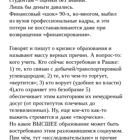
студентам – оценки без знаний.
Лишь бы деньги давались.
Финансовый «шок» 90-х, во-многом, выбил
из вузов профессиональные кадры, и эти
потери не восстанавливаются даже при
возвращении «финансирования».
Говорят и пишут о кризисе образования и
называют массу верных причин. А вопрос-то:
кого учить. Кто сейчас востребован в Рашке:
1) те, кто связан с добычей/транспортировкой
углеводородов; 2) те, кто чем-то торгует,
«вертится»; 3) кто ворует (удобнее во власти)
4),кто охраняет это безобразие 5)
обеспечивает этим категориям их немудреный
досуг (от проституток плечевых до
телевизионных). Ну, еще кое-кто как-то
выжить стремится и даже «творчески».
Но какое ВЫСШЕЕ образование может быть
востребовано этим разложившимся социумом.
При чём, тут «исследовательские» и прочие