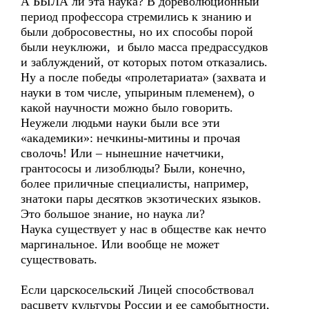
А БЫЛА ли эта наука? В дореволюционный
период профессора стремились к знанию и
были добросовестны, но их способы порой
были неуклюжи, и было масса предрассудков
и заблуждений, от которых потом отказались.
Ну а после победы «пролетариата» (захвата и
науки в том числе, упыриным племенем), о
какой научности можно было говорить.
Неужели людьми науки были все эти
«академики»: нечкины-митины и прочая
сволочь! Или – нынешние начетчики,
грантососы и лизоблюды? Были, конечно,
более приличные специалисты, например,
знатоки пары десятков экзотических языков.
Это большое знание, но наука ли?
Наука существует у нас в обществе как нечто
маргинальное. Или вообще не может
существовать.
Если царскосельский Лицей способствовал
расцвету культуры России и ее самобытности,