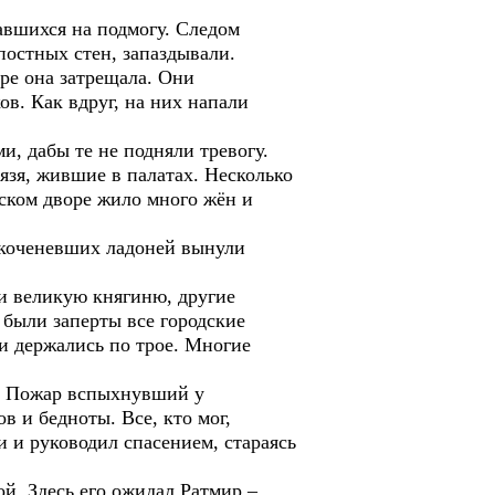
авшихся на подмогу. Следом
постных стен, запаздывали.
ре она затрещала. Они
в. Как вдруг, на них напали
, дабы те не подняли тревогу.
язя, жившие в палатах. Несколько
ском дворе жило много жён и
 окоченевших ладоней вынули
и великую княгиню, другие
 были заперты все городские
и держались по трое. Многие
и. Пожар вспыхнувший у
 и бедноты. Все, кто мог,
и и руководил спасением, стараясь
й. Здесь его ожидал Ратмир –