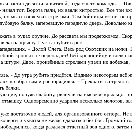
в и застал десятника витязей, отдающего команды. – Гово
 начал тот. Ворота пали, их взяли хитростью. Все три вх
, но мы отгоняем их стрелами. Там бойницы узкие, не пр
убовую балку, заперевшую парадную дверь. Довольно ки
жать в руках оружие. До рассвета мы продержимся. Скор
овека на крышу. Пусть трубит в рог.
падавших. – Долой Олега. Весь род Охотских на ножи. Ре
хлебной крошки не перепадает! Бей кровопийцу и волкола
а штурм. Двое, пронзённые стрелами упали не добежав,
тязь. - До утра рубить придётся. Видимо некоторым всё ж
улся к собратьям и распорядился. – Прекратить стрелят
ть балки.
ующие, почуяв слабину, рванули на высокое крыльцо, 
л отмашку. Одновременно ударили несколько молотов, вы
уже достаточно людей, для организованного отпора. Не 
кочерги и ухваты не желая сдаваться без боя. Громкий го
ободрились, когда раздался ответный зов одного, затем в