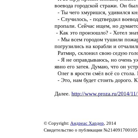
воевода городской стражи. Он был
- Ты чего хмуришся, удивился кня
- Случилось, - подтвердил воевод
пропали. Сейчас ищем, но думаетс
- Как это произошло? - Хотел знат
- Мы всем городом тушили пожар.
погрузились на корабли и отчалил
Ратмир, склонил свою седую голов
- Я не оправдываюсь, но очень уж
явно его затея. Думаю, что он уст
Олег в ярости смёл всё со стола. 
- Это, нам будет стоить дорого. 
Далее.
http://www.proza.ru/2014/11
© Copyright:
Андреас Хардер
, 2014
Свидетельство о публикации №21409170010