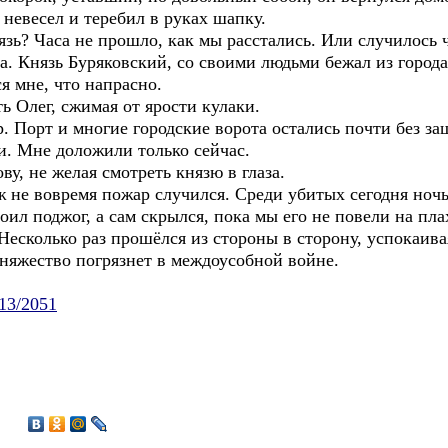
 невесел и теребил в руках шапку.
зь? Часа не прошло, как мы расстались. Или случилось 
а. Князь Буряковский, со своими людьми бежал из города
я мне, что напрасно.
ь Олег, сжимая от ярости кулаки.
 Порт и многие городские ворота остались почти без за
и. Мне доложили только сейчас.
у, не желая смотреть князю в глаза.
 не вовремя пожар случился. Среди убитых сегодня ноч
роил поджог, а сам скрылся, пока мы его не повели на пла
Несколько раз прошёлся из стороны в сторону, успокаива
Княжество погрязнет в междоусобной войне.
/13/2051
5