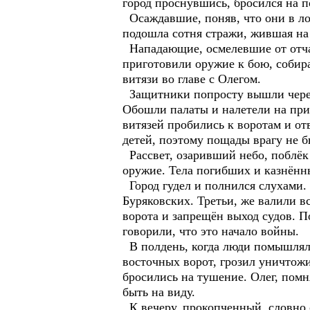
город проснувшись, бросился на 
Осаждавшие, поняв, что они в лов
подошла сотня стражи, жившая на
Нападающие, осмелевшие от отчая
приготовили оружие к бою, собира
витязи во главе с Олегом.
Защитники попросту вышли через 
Обошли палаты и налетели на при
витязей пробились к воротам и о
детей, поэтому пощады врагу не б
Рассвет, озаривший небо, поблёк
оружие. Тела погибших и казнённ
Город гудел и полнился слухами.
Буряковских. Третьи, же валили в
ворота и запрещён выход судов. П
говорили, что это начало войны.
В полдень, когда люди помышляли
восточных ворот, грозил уничтожи
бросились на тушение. Олег, помн
быть на виду.
К вечеру, прокопченный, словно о