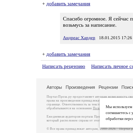
+
добавить замечания
Спасибо огромное. Я сейчас п
возьмусь за написание.
Андреас Хардер
18.01.2015 17:26
+
добавить замечания
Написать рецензию
Написать личное 
Авторы
Произведения
Рецензии
Поис
Портал Проза.ру предоставляет авторам возможность св
права на произведения принадлежат авторам и охраняют
странице. Ответственность за тексты произведений авто
Мы используем ф
обрабатываются на основании
Политики обработки перс
соглашаетесь с 
Ежедневная аудитория портала Проза.ру – порядка 100 
обработки перс
который расположен справа от этого текста. В каждой гр
© Все права принадлежат авторам, 2000-2026. Портал 