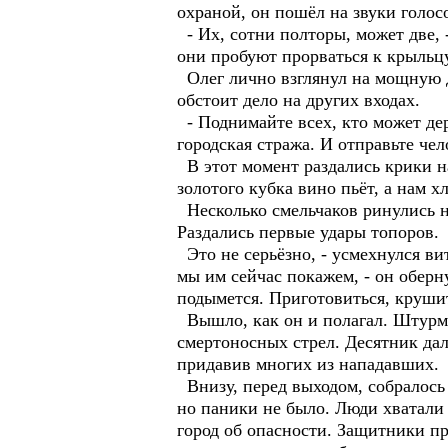
охраной, он пошёл на звуки голосо
- Их, сотни полторы, может две, -
они пробуют прорваться к крыльцу
Олег лично взглянул на мощную д
обстоит дело на других входах.
- Поднимайте всех, кто может дер
городская стража. И отправьте чел
В этот момент раздались крики на
золотого кубка вино пьёт, а нам 
Несколько смельчаков ринулись н
Раздались первые удары топоров.
Это не серьёзно, - усмехнулся ви
мы им сейчас покажем, - он оберн
подымется. Приготовиться, круши
Вышло, как он и полагал. Штурм
смертоносных стрел. Десятник да
придавив многих из нападавших.
Внизу, перед выходом, собралось 
но паники не было. Люди хватали 
город об опасности. Защитники при