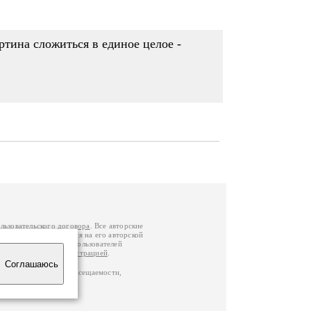
ртина сложиться в единое целое -
льзовательского договора
. Все авторские
у вы можете обратиться на его авторской
й Федерации
. Данные пользователей
е
и
связаться с администрацией
.
Соглашаюсь
по данным счетчика посещаемости,