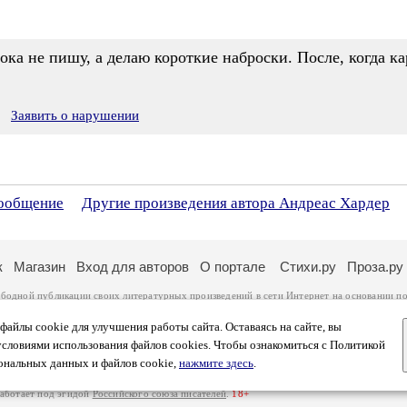
ока не пишу, а делаю короткие наброски. После, когда ка
Заявить о нарушении
сообщение
Другие произведения автора Андреас Хардер
к
Магазин
Вход для авторов
О портале
Стихи.ру
Проза.ру
ободной публикации своих литературных произведений в сети Интернет на основании
по
ся
законом
. Перепечатка произведений возможна только с согласия его автора, к котором
ры несут самостоятельно на основании
правил публикации
и
законодательства Российско
айлы cookie для улучшения работы сайта. Оставаясь на сайте, вы
ональных данных
. Вы также можете посмотреть более подробную
информацию о портал
условиями использования файлов cookies. Чтобы ознакомиться с Политикой
тысяч посетителей, которые в общей сумме просматривают более полумиллиона страниц 
ональных данных и файлов cookie,
нажмите здесь
.
афе указано по две цифры: количество просмотров и количество посетителей.
работает под эгидой
Российского союза писателей
.
18+