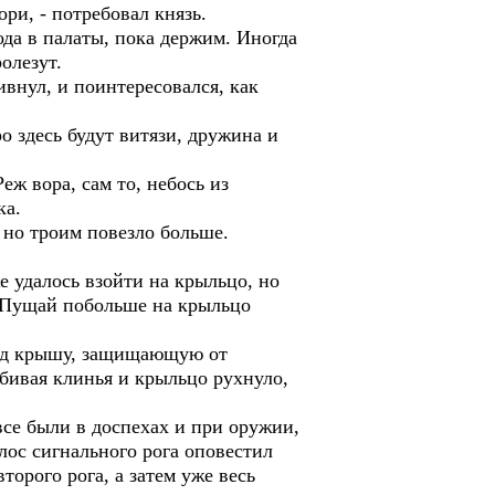
ри, - потребовал князь.
ода в палаты, пока держим. Иногда
олезут.
внул, и поинтересовался, как
о здесь будут витязи, дружина и
ж вора, сам то, небось из
ка.
 но троим повезло больше.
е удалось взойти на крыльцо, но
ь. Пущай побольше на крыльцо
под крышу, защищающую от
бивая клинья и крыльцо рухнуло,
все были в доспехах и при оружии,
лос сигнального рога оповестил
торого рога, а затем уже весь