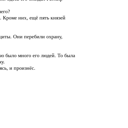
чего?
. Кроме них, ещё пять князей
щиты. Они перебили охрану,
ью было много его людей. То была
ху.
ясь, и произнёс.