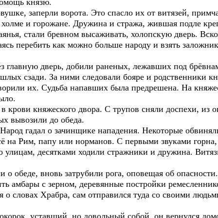
помощь князю.
ушке, заперли ворота. Это спасло их от витязей, примч
 холме и горожане. Дружина и стража, жившая подле кре
нья, стали бревном высаживать, холопскую дверь. Вско
ясь перебить как можно больше народу и взять заложнико
главную дверь, добили раненых, лежавших под брёвнами
шлых сзади. За ними следовали бояре и родственники кн
творили их. Судьба напавших была предрешена. На княже
ыло.
 в крови княжеского двора. С трупов сняли доспехи, из
ых вывозили до обеда.
 Народ гадал о зачинщике нападения. Некоторые обвинял
сё на Рим, папу или норманов. С первыми звуками горна,
о улицам, десятками ходили стражники и дружина. Витяз
 о обеде, вновь затрубили рога, оповещая об опасност
ть амбары с зерном, деревянные постройки ремесленников
я о словах Храбра, сам отправился туда со своими людьм
корок, уставший, но довольный собой, он вернулся домо