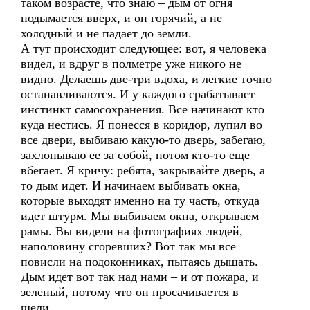
таком возрасте, что знаю – дым от огня
подымается вверх, и он горячий, а не
холодный и не падает до земли.
А тут происходит следующее: вот, я человека
видел, и вдруг в полметре уже никого не
видно. Делаешь две-три вдоха, и легкие точно
останавливаются. И у каждого срабатывает
инстинкт самосохранения. Все начинают кто
куда нестись. Я понесся в коридор, лупил во
все двери, выбиваю какую-то дверь, забегаю,
захлопываю ее за собой, потом кто-то еще
вбегает. Я кричу: ребята, закрывайте дверь, а
то дым идет. И начинаем выбивать окна,
которые выходят именно на ту часть, откуда
идет штурм. Мы выбиваем окна, открываем
рамы. Вы видели на фотографиях людей,
наполовину сгоревших? Вот так мы все
повисли на подоконниках, пытаясь дышать.
Дым идет вот так над нами – и от пожара, и
зеленый, потому что он просачивается в
щели.