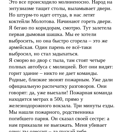
Это все происходило молниеносно. Народ на
энтузиазме тащит столы, выламывает двери.
Но штурм-то идет оттуда, в нас летят
коктейли Молотова. Начинают гореть двери.
Я бегаю по коридорам, смотрю. Тут залетела
первая дымовая шашка. Мы ее хотели
выбросить, но она быстро сгорела – это же
армейская. Один парень ее всё-таки
выбросил, но стал задыхаться.
Я сморю во двор с тыла, там стоят четыре
полных автобуса с милицией. Вот они видят:
горит здание – никто не дает команды.
Родные, близкие звонят пожарным. Уже дали
официальную распечатку разговоров. Они
говорят: да, уже выехали! Пожарная команда
находится метрах в 500, прямо у
железнодорожного вокзала. Три минуты езды.
Мы нашли пожарного, родственника
погибшего парня. Он сказал своей сестре: а
нам приказали не выезжать. Меня убивает
одно: ты одессит – да пускай тебе