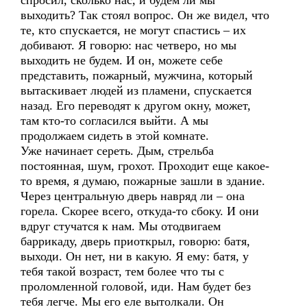
спросил, сколько нас, и будем ли мы
выходить? Так стоял вопрос. Он же видел, что
те, кто спускается, не могут спастись – их
добивают. Я говорю: нас четверо, но мы
выходить не будем. И он, можете себе
представить, пожарный, мужчина, который
вытаскивает людей из пламени, спускается
назад. Его переводят к другом окну, может,
там кто-то согласился выйти. А мы
продолжаем сидеть в этой комнате.
Уже начинает сереть. Дым, стрельба
постоянная, шум, грохот. Проходит еще какое-
то время, я думаю, пожарные зашли в здание.
Через центральную дверь навряд ли – она
горела. Скорее всего, откуда-то сбоку. И они
вдруг стучатся к нам. Мы отодвигаем
баррикаду, дверь приоткрыл, говорю: батя,
выходи. Он нет, ни в какую. Я ему: батя, у
тебя такой возраст, тем более что ты с
проломленной головой, иди. Нам будет без
тебя легче. Мы его еле вытолкали. Он