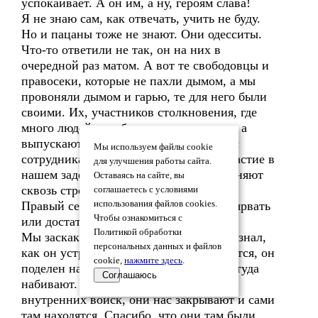
успокаивает. А он им, а ну, героям слава!
Я не знаю сам, как отвечать, учить не буду.
Но и пацаны тоже не знают. Они одесситы.
Что-то ответили не так, он на них в
очередной раз матом. А вот те свободовцы и
правосеки, которые не пахли дымом, а мы
провоняли дымом и гарью, те для него были
своими. Их, участников столкновения, где
много людей погибло, не задерживают, а
выпускают. Они выходят. Они вместе с
Мы используем файлы cookie
сотрудниками милиции принимают участие в
для улучшения работы сайта.
нашем задержании. И потом нас прогоняют
Оставаясь на сайте, вы
сквозь строй милиции, а Самооборона,
соглашаетесь с условиями
Правый сектор пытаются нас оттуда вырвать
использования файлов cookies.
Чтобы ознакомиться с
или достать дубинкой.
Политикой обработки
Мы заскакиваем в автозак. Никогда не знал,
персональных данных и файлов
как он устроен, теперь знаю. Оказывается, он
cookie,
нажмите здесь
.
поделен на две части, и по 10 человек туда
Соглашаюсь
набивают. В машине были два солдата
внутренних войск, они нас закрывают и сами
там находятся. Спасибо, что они там были,