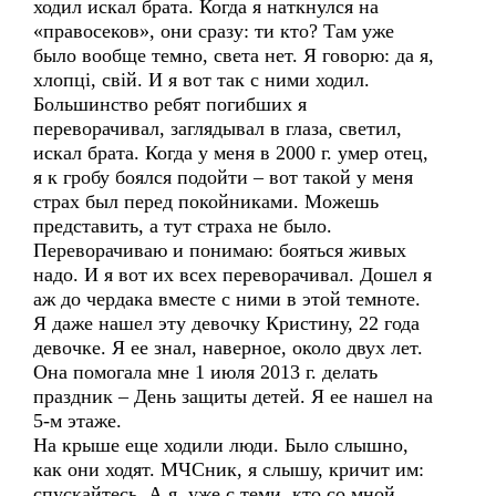
ходил искал брата. Когда я наткнулся на
«правосеков», они сразу: ти кто? Там уже
было вообще темно, света нет. Я говорю: да я,
хлопцi, свій. И я вот так с ними ходил.
Большинство ребят погибших я
переворачивал, заглядывал в глаза, светил,
искал брата. Когда у меня в 2000 г. умер отец,
я к гробу боялся подойти – вот такой у меня
страх был перед покойниками. Можешь
представить, а тут страха не было.
Переворачиваю и понимаю: бояться живых
надо. И я вот их всех переворачивал. Дошел я
аж до чердака вместе с ними в этой темноте.
Я даже нашел эту девочку Кристину, 22 года
девочке. Я ее знал, наверное, около двух лет.
Она помогала мне 1 июля 2013 г. делать
праздник – День защиты детей. Я ее нашел на
5-м этаже.
На крыше еще ходили люди. Было слышно,
как они ходят. МЧСник, я слышу, кричит им:
спускайтесь. А я, уже с теми, кто со мной,