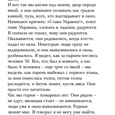
И вот так мы висим над окном, двор передо
мной, а они начинают поливать нас градом
камней, пуль, всех, кто выглядывает в окно.
Начинают кричать: «Слава Украине!», поют
гимн Украины, хлопать в ладоши, радуются.
Я сначала не понял, чему они радуются.
Оказывается, они радовались, когда кто-то
падал из окна. Некоторые люди сразу не
выдерживали, и они вываливались в окна,
разбивались. Я видел, как за парнем неслись
человек 50. Все, кто был в комнате, а нас
было 4 человека – еще трое со мной – мы
видели, как парень выбежал с первого этажа,
за ним понеслась толпа, потом толпа
расходится, и биток лежит, кусок мяса. Они
просто его затоптали.
Час мы горим – пожарных нет. Они рядом –
не едут, милиция стоит – не вмешивается,
люди уже в окна вываливаются. Родные
звонят мне. Я говорю: я не могу уже выйти.