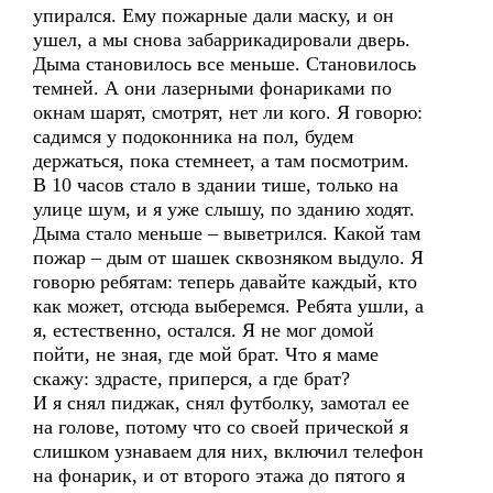
упирался. Ему пожарные дали маску, и он
ушел, а мы снова забаррикадировали дверь.
Дыма становилось все меньше. Становилось
темней. А они лазерными фонариками по
окнам шарят, смотрят, нет ли кого. Я говорю:
садимся у подоконника на пол, будем
держаться, пока стемнеет, а там посмотрим.
В 10 часов стало в здании тише, только на
улице шум, и я уже слышу, по зданию ходят.
Дыма стало меньше – выветрился. Какой там
пожар – дым от шашек сквозняком выдуло. Я
говорю ребятам: теперь давайте каждый, кто
как может, отсюда выберемся. Ребята ушли, а
я, естественно, остался. Я не мог домой
пойти, не зная, где мой брат. Что я маме
скажу: здрасте, приперся, а где брат?
И я снял пиджак, снял футболку, замотал ее
на голове, потому что со своей прической я
слишком узнаваем для них, включил телефон
на фонарик, и от второго этажа до пятого я