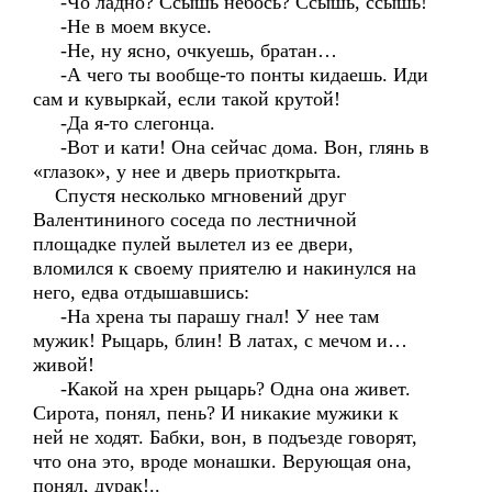
-Чо ладно? Ссышь небось? Ссышь, ссышь!
-Не в моем вкусе.
-Не, ну ясно, очкуешь, братан…
-А чего ты вообще-то понты кидаешь. Иди
сам и кувыркай, если такой крутой!
-Да я-то слегонца.
-Вот и кати! Она сейчас дома. Вон, глянь в
«глазок», у нее и дверь приоткрыта.
Спустя несколько мгновений друг
Валентининого соседа по лестничной
площадке пулей вылетел из ее двери,
вломился к своему приятелю и накинулся на
него, едва отдышавшись:
-На хрена ты парашу гнал! У нее там
мужик! Рыцарь, блин! В латах, с мечом и…
живой!
-Какой на хрен рыцарь? Одна она живет.
Сирота, понял, пень? И никакие мужики к
ней не ходят. Бабки, вон, в подъезде говорят,
что она это, вроде монашки. Верующая она,
понял, дурак!..