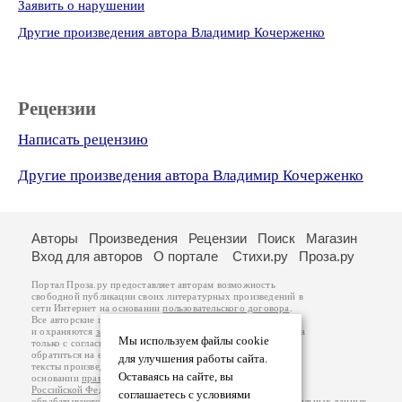
Заявить о нарушении
Другие произведения автора Владимир Кочерженко
Рецензии
Написать рецензию
Другие произведения автора Владимир Кочерженко
Авторы
Произведения
Рецензии
Поиск
Магазин
Вход для авторов
О портале
Стихи.ру
Проза.ру
Портал Проза.ру предоставляет авторам возможность
свободной публикации своих литературных произведений в
сети Интернет на основании
пользовательского договора
.
Все авторские права на произведения принадлежат авторам
и охраняются
законом
. Перепечатка произведений возможна
Мы используем файлы cookie
только с согласия его автора, к которому вы можете
обратиться на его авторской странице. Ответственность за
для улучшения работы сайта.
тексты произведений авторы несут самостоятельно на
Оставаясь на сайте, вы
основании
правил публикации
и
законодательства
Российской Федерации
. Данные пользователей
соглашаетесь с условиями
обрабатываются на основании
Политики обработки персональных данных
.