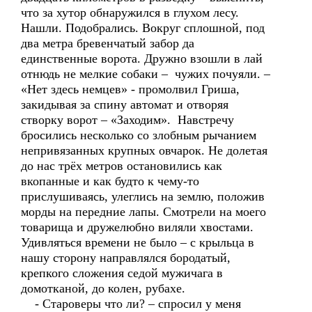
что за хутор обнаружился в глухом лесу.
Нашли. Подобрались. Вокруг сплошной, под
два метра бревенчатый забор да
единственные ворота. Дружно взошли в лай
отнюдь не мелкие собаки – чужих почуяли. –
«Нет здесь немцев» - промолвил Гриша,
закидывая за спину автомат и отворяя
створку ворот – «Заходим». Навстречу
бросились несколько со злобным рычанием
непривязанных крупных овчарок. Не долетая
до нас трёх метров остановились как
вкопанные и как будто к чему-то
прислушиваясь, улеглись на землю, положив
морды на передние лапы. Смотрели на моего
товарища и дружелюбно виляли хвостами.
Удивляться времени не было – с крыльца в
нашу сторону направлялся бородатый,
крепкого сложения седой мужичага в
домотканой, до колен, рубахе.
- Староверы что ли? – спросил у меня