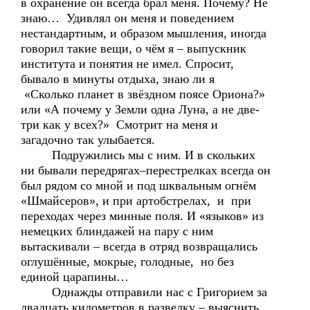
в охранение он всегда брал меня. Почему? Не
знаю… Удивлял он меня и поведением
нестандартным, и образом мышления, иногда
говорил такие вещи, о чём я – выпускник
института и понятия не имел. Спросит,
бывало в минуты отдыха, знаю ли я
«Сколько планет в звёздном поясе Ориона?»
или «А почему у Земли одна Луна, а не две-
три как у всех?» Смотрит на меня и
загадочно так улыбается.
Подружились мы с ним. И в скольких
ни бывали передрягах–перестрелках всегда он
был рядом со мной и под шквальным огнём
«Шмайсеров», и при артобстрелах, и при
переходах через минные поля. И «языков» из
немецких блиндажей на пару с ним
вытаскивали – всегда в отряд возвращались
оглушённые, мокрые, голодные, но без
единой царапины…
Однажды отправили нас с Григорием за
двадцать километров в разведку – выяснить,