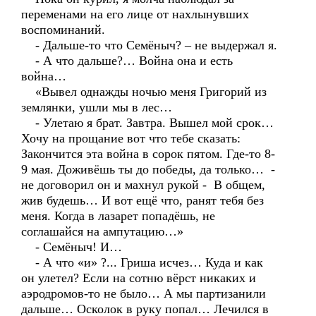
переменами на его лице от нахлынувших
воспоминаний.
- Дальше-то что Семёныч? – не выдержал я.
- А что дальше?… Война она и есть
война…
«Вывел однажды ночью меня Григорий из
землянки, ушли мы в лес…
- Улетаю я брат. Завтра. Вышел мой срок…
Хочу на прощание вот что тебе сказать:
Закончится эта война в сорок пятом. Где-то 8-
9 мая. Доживёшь ты до победы, да только… -
не договорил он и махнул рукой - В общем,
жив будешь… И вот ещё что, ранят тебя без
меня. Когда в лазарет попадёшь, не
соглашайся на ампутацию…»
- Семёныч! И…
- А что «и» ?... Гриша исчез… Куда и как
он улетел? Если на сотню вёрст никаких и
аэродромов-то не было… А мы партизанили
дальше… Осколок в руку попал… Лечился в