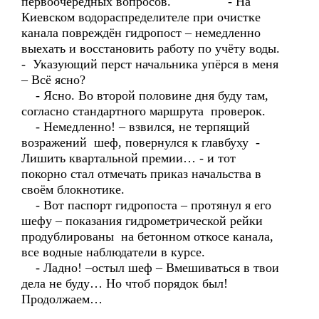
первоочередных вопросов. - На
Киевском водораспределителе при очистке
канала повреждён гидропост – немедленно
выехать и восстановить работу по учёту воды.
- Указующий перст начальника упёрся в меня
– Всё ясно?
- Ясно. Во второй половине дня буду там,
согласно стандартного маршрута проверок.
- Немедленно! – взвился, не терпящий
возражений шеф, повернулся к главбуху -
Лишить квартальной премии… - и тот
покорно стал отмечать приказ начальства в
своём блокнотике.
- Вот паспорт гидропоста – протянул я его
шефу – показания гидрометрической рейки
продублированы на бетонном откосе канала,
все водные наблюдатели в курсе.
- Ладно! –остыл шеф – Вмешиваться в твои
дела не буду… Но чтоб порядок был!
Продолжаем…