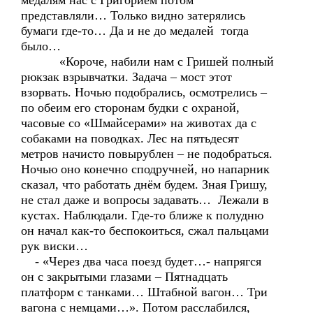
медалям нас с Григорием потом
представляли… Только видно затерялись
бумаги где-то… Да и не до медалей тогда
было…
«Короче, набили нам с Гришей полный
рюкзак взрывчатки. Задача – мост этот
взорвать. Ночью подобрались, осмотрелись –
по обеим его сторонам будки с охраной,
часовые со «Шмайсерами» на животах да с
собаками на поводках. Лес на пятьдесят
метров начисто повырублен – не подобраться.
Ночью оно конечно сподручней, но напарник
сказал, что работать днём будем. Зная Гришу,
не стал даже и вопросы задавать… Лежали в
кустах. Наблюдали. Где-то ближе к полудню
он начал как-то беспокоиться, сжал пальцами
рук виски…
- «Через два часа поезд будет…- напрягся
он с закрытыми глазами – Пятнадцать
платформ с танками… Штабной вагон… Три
вагона с немцами…». Потом расслабился,