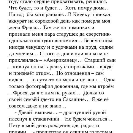
году стало сердце прихватывать, решился.
Что будет, то и будет… Хоть помру дома…
На год бы хоть раньше…В Киевку приехал
аккурат на сороковой день как померла моя
жена Фрося… Там же на поминках и
признали меня пара старушек да сверстник-
одноклассник один вспомнил… Берём с ним
иногда чекушку и с удочками на пруд, сидим
да молчим… С того ж дня и кличка ко мне
приклеилась – «Американец»… Старший сын
– кивнул он на тарелку с пирожками – вроде
и признаёт отцом… Но отношения – сам
видел… По сути-то он меня и не знал… Одна
только фотография довоенная, где мы втроём
– Фрося, да я с ним на руках… Дочка со
своей семьёй где-то на Сахалине… Я же её
совсем даже и не знаю…
- Давай выпьем… – дрогнувшей рукой
плеснул в стаканчики – Не будем чокаться…
Нету в мой день рождения для радости
причин… - прошептал он севшим голосом и