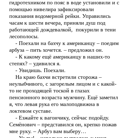
гидротехником по пояс в воде установили и с
помощью нивелира зафиксировали
показания водомерной рейки. Управились
часам к шести вечера, приняли душ под
работающей дождевалкой, покурили в тени
лесополосы.
- Поехали на бахчу к американцу – поедим
арбуза – пить хочется. – предложил он.
- К какому ещё американцу в наших-то
степях? – удивился я.
- Увидишь. Поехали.
На краю бахчи встретили сторожа –
неулыбчивого, с загорелым лицом и с какой-
то не проходящей тоской в глазах
пенсионного возраста мужчину. Ещё заметил
я, что левая рука его малоподвижна в
локтевом суставе.
- Езжайте к вагончику, сейчас подойду.
Семёнович – представился он, крепко пожав
мне руку. – Арбуз вам выберу…