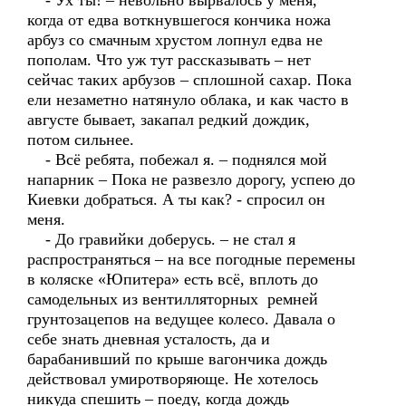
- Ух ты! – невольно вырвалось у меня,
когда от едва воткнувшегося кончика ножа
арбуз со смачным хрустом лопнул едва не
пополам. Что уж тут рассказывать – нет
сейчас таких арбузов – сплошной сахар. Пока
ели незаметно натянуло облака, и как часто в
августе бывает, закапал редкий дождик,
потом сильнее.
- Всё ребята, побежал я. – поднялся мой
напарник – Пока не развезло дорогу, успею до
Киевки добраться. А ты как? - спросил он
меня.
- До гравийки доберусь. – не стал я
распространяться – на все погодные перемены
в коляске «Юпитера» есть всё, вплоть до
самодельных из вентилляторных ремней
грунтозацепов на ведущее колесо. Давала о
себе знать дневная усталость, да и
барабанивший по крыше вагончика дождь
действовал умиротворяюще. Не хотелось
никуда спешить – поеду, когда дождь