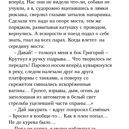
вперёд. Нас они не видели что-ли, собаки не
учуяли, а я, судорожно вцепившись в лямки
рюкзака, сверлил глазами затылок напарника.
Сделали что надо на опоре моста, тем же
порядком, разматывая катушку с проводом,
вернулись. А вскорости и поезд подал о себе
знать, гнал на всех парах. Когда влетел на
середину моста:
- Давай! – толкнул меня в бок Григорий –
Крутнул я ручку подрыва… Что творилось не
передать! Паровоз носом вперёд кувыркнулся
в реку, следом налезали друг на друга
платформы с танками, а поверху со
скрежетом сминались искорёженные
вагоны… Грохот, взрывы, дым, огонь да
заполошная из автоматов в белый свет
стрельба уцелевшей части охраны…»
- Дай закурить – вдруг попросил Семёныч
– Бросил я вообще-то… Как в плен попал…
Не до курева было…
Пока он курил, я молча наблюдал за