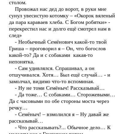
столом.
Провожал нас дед до ворот, в руки мне
сунул увесистую котомку – «Окорок вяленый
да пара караваев хлеба. С Богом робятки» -
перекрестил нас и долго ещё смотрел нам в
след»
- Необычный Семёнович какой-то твой
Гриша – проговорил я – Он, что богослов
какой-то? Да и с собаками какая-то
непонятка.
- Сам удивлялся. Спрашивал, а он
отшучивался. Хотя… Был ещё случай… - и
замолчал, видимо что-то вспоминая.
- Ну не томи Семёныч! Рассказывай…
- Да тоже… С собаками… Сторожевыми…
Да с часовыми по обе стороны моста через
речку…
- Семёныч! – взмолился я – Ну давай же
рассказывай…
- Что рассказывать?... Обычное дело… К