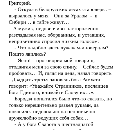
Григорий.
- Откуда в белорусских лесах староверы. –
вырвалось у меня – Они за Уралом - в
Сибири… в тайге живут…
А мужик, недоверчиво-настороженно
разглядывая нас, оборванных, и уставших,
неприветливо спросил низким голосом:
- Что надобно здесь чужакам-иноверцам?
Пошто явились?
- Ясно! – проговорил мой товарищ,
отодвигая меня за свою спину. – Сейчас будем
пробовать… И, глядя на деда, начал говорить
- Двадцать третья заповедь бога Рамхата
говорит: «Уважайте Странников, посланцев
Бога Единого, внимайте Слову их…».
Бородач попытался было что-то сказать, но
только нерешительно развёл руками, да
покосился недовольно на непривычно
дружелюбно ведущих себя собак…
- А у бога Сварога в шестнадцатой