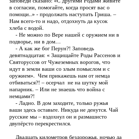
заповеди сказано: «С другими Родами живите
в согласии, помогайте, когда просят вас о
помощи..» - продолжать наступать Гриша. –
Нам всего-то и надо, отдохнуть да кусок
хлеба с водой.
- Не можно по Вере нашей с оружием ни в
подворье, ни в дом…
- А как же бог Перун?! Заповедь
девятнадцатая: « Защищайте Роды Рассенов и
Святоруссов от Чужеземных ворогов, что
идут в земли ваши со злым помыслом и с
оружием». Чем прикажешь нам от немца
отбиваться?! – осерчал не на шутку мой
напарник. – Или не знаешь что война с
немцами?!
- Ладно. В дом заходите, только ружья
ваши здесь оставьте. Никуда не денутся. Чай
русские мы – вздохнул он и размашисто
двупёрсто перекрестился.
Двадцать километров бездорожья, ночью да