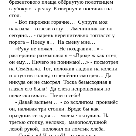
брезентового плаща обёрнутую полотенцем
глубокую тарелку. Развернул и поставил на
стол.
- Вот пирожки горячие… Супруга моя
наказала – отвези отцу… Именинник же он
сегодня… - парень нерешительно топтался у
порога – Поеду я… На смену мне…
«Руку не пожал… Не поздравил…» -
растерянно размышлял я – «Вроде ж как отец
он ему… Ничего не понимаю!…» - посмотрел
на Семёныча. Тот, положив ладони на колени
и опустив голову, отрешённо смотрел… Да
никуда он не смотрел! Тоска безысходная в
глазах его была! Да слеза непрошенная по
щеке скатилась. Ничего себе!
- Давай выпьем … - со всхлипом произнёс
он, наливая три стопки. Вроде бы как
праздник сегодня… - молча чокнулись. На
третью стопку, неловко, малопослушной
левой рукой, положил он ломтик хлеба.
- Семёныч! Что это?! – оторопел я.