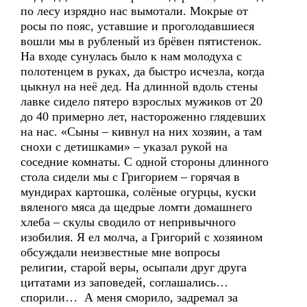
по лесу изрядно нас вымотали. Мокрые от
росы по пояс, уставшие и проголодавшиеся
вошли мы в рубленый из брёвен пятистенок.
На входе сунулась было к нам молодуха с
полотенцем в руках, да быстро исчезла, когда
цыкнул на неё дед. На длинной вдоль стены
лавке сидело пятеро взрослых мужиков от 20
до 40 примерно лет, настороженно глядевших
на нас. «Сыны – кивнул на них хозяин, а там
снохи с детишками» – указал рукой на
соседние комнаты. С одной стороны длинного
стола сидели мы с Григорием – горячая в
мундирах картошка, солёные огурцы, куски
вяленого мяса да щедрые ломти домашнего
хлеба – скулы сводило от непривычного
изобилия. Я ел молча, а Григорий с хозяином
обсуждали неизвестные мне вопросы
религии, старой веры, осыпали друг друга
цитатами из заповедей, соглашались…
спорили… А меня сморило, задремал за