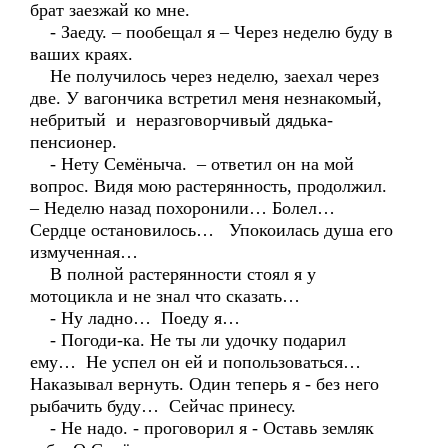
брат заезжай ко мне.
- Заеду. – пообещал я – Через неделю буду в
ваших краях.
Не получилось через неделю, заехал через
две. У вагончика встретил меня незнакомый,
небритый и неразговорчивый дядька-
пенсионер.
- Нету Семёныча. – ответил он на мой
вопрос. Видя мою растерянность, продолжил.
– Неделю назад похоронили… Болел…
Сердце остановилось… Упокоилась душа его
измученная…
В полной растерянности стоял я у
мотоцикла и не знал что сказать…
- Ну ладно… Поеду я…
- Погоди-ка. Не ты ли удочку подарил
ему… Не успел он ей и попользоваться…
Наказывал вернуть. Один теперь я - без него
рыбачить буду… Сейчас принесу.
- Не надо. - проговорил я - Оставь земляк