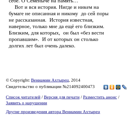
себе. О Семёныче на память…
Вот и вся история. Нигде и никем на
бумаге не описанная и никому до сей поры
не рассказанная. История известная,
наверное, только мне да ещё его близким.
Близким, для которых, он был «без вести
пропавшим». И от которых он столько
долгих лет был очень далеко.
© Copyright:
Вениамин Ахтырец
, 2014
Свидетельство о публикации №214092400473
Список читателей
/
Версия для печати
/
Разместить анонс
/
Заявить о нарушении
Другие произведения автора Вениамин Ахтырец