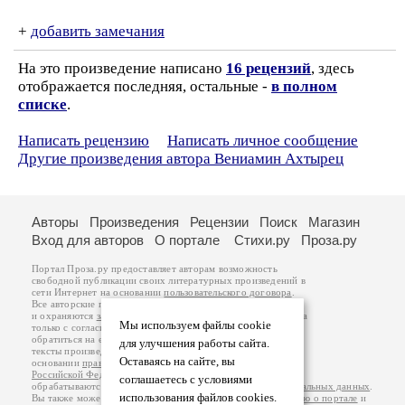
+
добавить замечания
На это произведение написано
16 рецензий
, здесь
отображается последняя, остальные -
в полном
списке
.
Написать рецензию
Написать личное сообщение
Другие произведения автора Вениамин Ахтырец
Авторы
Произведения
Рецензии
Поиск
Магазин
Вход для авторов
О портале
Стихи.ру
Проза.ру
Портал Проза.ру предоставляет авторам возможность
свободной публикации своих литературных произведений в
сети Интернет на основании
пользовательского договора
.
Все авторские права на произведения принадлежат авторам
и охраняются
законом
. Перепечатка произведений возможна
Мы используем файлы cookie
только с согласия его автора, к которому вы можете
обратиться на его авторской странице. Ответственность за
для улучшения работы сайта.
тексты произведений авторы несут самостоятельно на
Оставаясь на сайте, вы
основании
правил публикации
и
законодательства
Российской Федерации
. Данные пользователей
соглашаетесь с условиями
обрабатываются на основании
Политики обработки персональных данных
.
использования файлов cookies.
Вы также можете посмотреть более подробную
информацию о портале
и