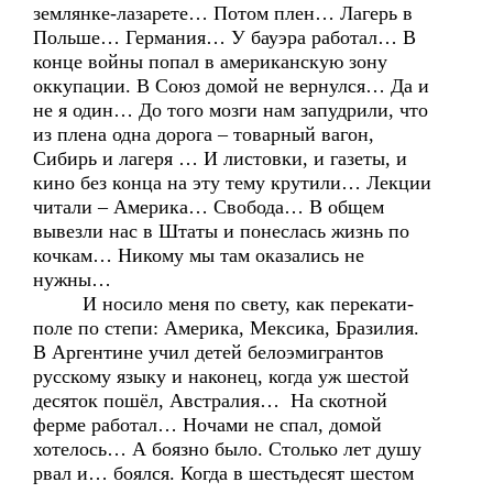
землянке-лазарете… Потом плен… Лагерь в
Польше… Германия… У бауэра работал… В
конце войны попал в американскую зону
оккупации. В Союз домой не вернулся… Да и
не я один… До того мозги нам запудрили, что
из плена одна дорога – товарный вагон,
Сибирь и лагеря … И листовки, и газеты, и
кино без конца на эту тему крутили… Лекции
читали – Америка… Свобода… В общем
вывезли нас в Штаты и понеслась жизнь по
кочкам… Никому мы там оказались не
нужны…
И носило меня по свету, как перекати-
поле по степи: Америка, Мексика, Бразилия.
В Аргентине учил детей белоэмигрантов
русскому языку и наконец, когда уж шестой
десяток пошёл, Австралия… На скотной
ферме работал… Ночами не спал, домой
хотелось… А боязно было. Столько лет душу
рвал и… боялся. Когда в шестьдесят шестом