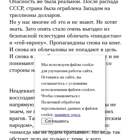
Опасность же была реальной. После распада
СССР, страна была ограблена Западом на
триллионы долларов.
Но у нас многие об это и не знают. Не хотят
знать. Зато опять стало очень выгодно из
безопасной телестудии обличать «пиндостан»
и «гей-европу». Пропагандоны снова на коне.
И снова их обличаловы не попадают в цель.
И снова в нашей стране недооценивают и не
понимают ОГРОМНУЮ ОПАСНОСТЬ со
Мы используем файлы cookie
стороны наших западных недругов.
для улучшения работы сайта.
Оставаясь на сайте, вы
соглашаетесь с условиями
Неадекватная картина мира, которую
использования файлов cookies.
Чтобы ознакомиться с
воссоздают СМИ при авторитаризме,
Политикой обработки
напрямую влияет и на безопасность. Мы не
персональных данных и файлов
знаем, не понимаем, недооцениваем своих
cookie,
нажмите здесь
.
врагов. Так, многие считали укров «братским
Соглашаюсь
народом», пока в морду нам не полетело:
«никогда мы не будем братьями». Но ведь так
обстоит дело не только с теми, у кого