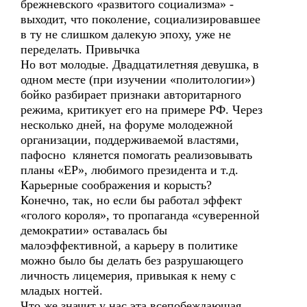
брежневского «развитого социализма» -
выходит, что поколение, социализировавшее
в ту не слишком далекую эпоху, уже не
переделать. Привычка
Но вот молодые. Двадцатилетняя девушка, в
одном месте (при изучении «политологии»)
бойко разбирает признаки авторитарного
режима, критикует его на примере РФ. Через
несколько дней, на форуме молодежной
организации, поддерживаемой властями,
пафосно клянется помогать реализовывать
планы «ЕР», любимого президента и т.д.
Карьерные соображения и корысть?
Конечно, так, но если бы работал эффект
«голого короля», то пропаганда «суверенной
демократии» оставалась бы
малоэффективной, а карьеру в политике
можно было бы делать без разрушающего
личность лицемерия, привыкая к нему с
младых ногтей.
Что же значит у нас эта всепобеждающая