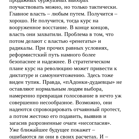
продажных буржуазных выборах
поучаствовать можно, но только тактически.
Главное власть – любым путем. Получится –
хорошо. Не получится, тогда курс на
вооруженное восстание. В конце концов,
власть они захватили. Проблема в том, что
потом делают с властью «ренегаты» и
радикалы. При прочих равных условиях,
реформистский путь намного более
безопаснее и надежнее. В стратегическом
плане курс на революцию может привести к
диктатуре и самоуничтожению. Здесь тоже
виден тупик. Правда, «пАдонки-дудаевцы» не
оставляют нормальным людям выбора,
намеренно превращая голосование в нечто уж
совершенно несообразное. Возможно, они
надеются спровоцировать отчаянный протест,
а потом жестоко его подавить, выявив и
загасив разрозненные очаги «несогласия».
Уже ближайшее будущее покажет –
ошибаются ли они в своих расчетах. И –