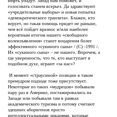
нефть упадут. Запад нам поможет, и
голосовать станем всерьез. Да здравствуют
«учредительные выборы» и новая попытка
«демократического транзита». Блажен, кто
верует, но такая помощь придет не раньше,
чем всё пойдет вразнос и/или наиболее
вероятным итогом нашего «свободного
волеизъявления» станет воцарения более
эффективного «сукиного сына» / (С) -1991 /.
Их «сукиного сына» – не нашего. Впрочем, а
где уверенность, что те, кто выступает в
подобном духе, играют «за нас»?
И момент «страусиной» позиции в таком
премудром подходе тоже присутствует.
Некоторые из таких «мудрецов» побывали
пару раз в Америке, постажировались на
Западе или побывали там в рамках
академического туризма и потому считают
здешних аборигенов просто
интеллектуальными дикарями, которые