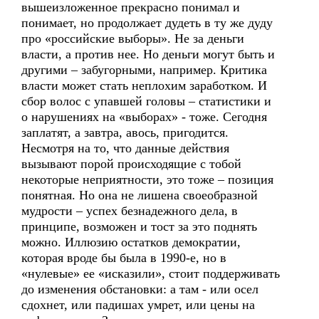
вышеизложенное прекрасно понимал и
понимает, но продолжает дудеть в ту же дуду
про «российские выборы». Не за деньги
власти, а против нее. Но деньги могут быть и
другими – забугорными, например. Критика
власти может стать неплохим заработком. И
сбор волос с упавшей головы – статистики и
о нарушениях на «выборах» - тоже. Сегодня
заплатят, а завтра, авось, пригодится.
Несмотря на то, что данные действия
вызывают порой происходящие с тобой
некоторые неприятности, это тоже – позиция
понятная. Но она не лишена своеобразной
мудрости – успех безнадежного дела, в
принципе, возможен и тост за это поднять
можно. Иллюзию остатков демократии,
которая вроде бы была в 1990-е, но в
«нулевые» ее «исказили», стоит поддерживать
до изменения обстановки: а там - или осел
сдохнет, или падишах умрет, или цены на