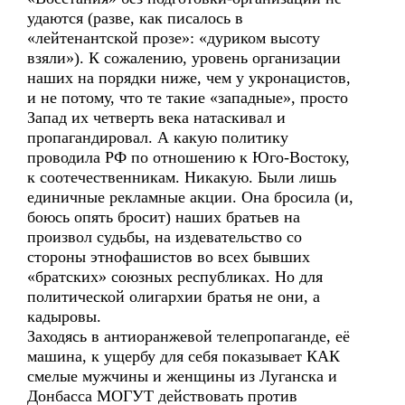
удаются (разве, как писалось в
«лейтенантской прозе»: «дуриком высоту
взяли»). К сожалению, уровень организации
наших на порядки ниже, чем у укронацистов,
и не потому, что те такие «западные», просто
Запад их четверть века натаскивал и
пропагандировал. А какую политику
проводила РФ по отношению к Юго-Востоку,
к соотечественникам. Никакую. Были лишь
единичные рекламные акции. Она бросила (и,
боюсь опять бросит) наших братьев на
произвол судьбы, на издевательство со
стороны этнофашистов во всех бывших
«братских» союзных республиках. Но для
политической олигархии братья не они, а
кадыровы.
Заходясь в антиоранжевой телепропаганде, её
машина, к ущербу для себя показывает КАК
смелые мужчины и женщины из Луганска и
Донбасса МОГУТ действовать против