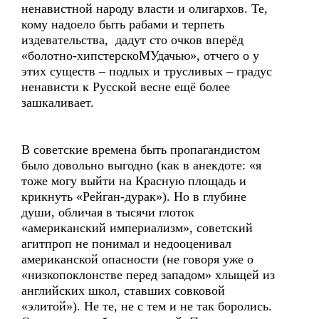
ненавистной народу власти и олигархов. Те,
кому надоело быть рабами и терпеть
издевательства, дадут сто очков вперёд
«болотно-хипстерскоМУдачью», отчего о у
этих существ – подлых и трусливых – градус
ненависти к Русской весне ещё более
зашкаливает.
В советские времена быть пропагандистом
было довольно выгодно (как в анекдоте: «я
тоже могу выйти на Красную площадь и
крикнуть «Рейган-дурак»). Но в глубине
души, обличая в тысячи глоток
«американский империализм», советский
агитпроп не понимал и недооценивал
американской опасности (не говоря уже о
«низкопоклонстве перед западом» хлыщей из
английских школ, ставших совковой
«элитой»). Не те, не с тем и не так боролись.