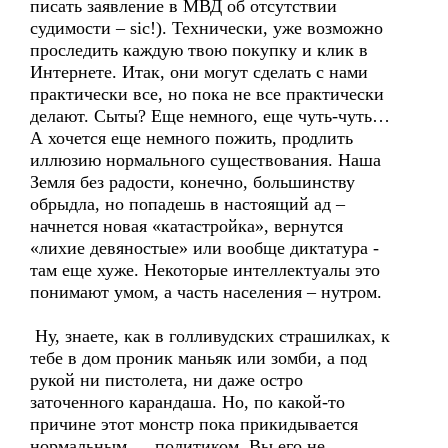
писать заявление в МВД об отсутствии
судимости – sic!). Технически, уже возможно
проследить каждую твою покупку и клик в
Интернете. Итак, они могут сделать с нами
практически все, но пока не все практически
делают. Сыты? Еще немного, еще чуть-чуть…
А хочется еще немного пожить, продлить
иллюзию нормального существования. Наша
Земля без радости, конечно, большинству
обрыдла, но попадешь в настоящий ад –
начнется новая «катастройка», вернутся
«лихие девяностые» или вообще диктатура -
там еще хуже. Некоторые интеллектуалы это
понимают умом, а часть населения – нутром.
Ну, знаете, как в голливудских страшилках, к
тебе в дом проник маньяк или зомби, а под
рукой ни пистолета, ни даже остро
заточенного карандаша. Но, по какой-то
причине этот монстр пока прикидывается
нормальным … политиком. Вы его не