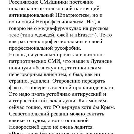
Россиянские СМИшники постоянно
показывают не только свой настоящий
антинациональный НЕпатриотизм, но и
вопиющий Непрофессионализм. Нет, я
говорю не о медиа-фурункулах на русском
теле (типа «дождей, ежей и нЕгазет»). Те-то
как раз очень профессиональны в своей
профессиональной русофобии.
Но когда я услышал-прочитал в казенно-
патриотических СМИ, что наши в Луганске
покинули «безпеку» под тигипкинским
переговорным влиянием, я был, как ни
странно, удивлен. Откровенно переврать
факты – поверить военной пропаганде врага!
Это надо иметь устойчиво антирусский и
антироссийский склад души. Как многим
сейчас тошно, что РФ вернула хотя бы Крым.
Севастопольский реванш можно считать
каким-то чудом, а вот с остальной
Новороссией дело не очень ладится.
«Восстания» без подготовки-организации не