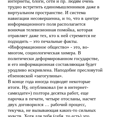
интернеты, блоги, сети и пр. людям очень
трудно встретить единомышленников даже в
виртуальном пространстве. И система
навигации несовершенна, и то, что в центре
информационного поля располагается
вонючая телевизионная помойка, которая
отравляет даже тех, кто к ней стремится не
подходить – это печальные факты.
«Информационное общество» - это, во-
многом, социологическая химера. В
политически деформированном государстве,
и его информационная составляющая будет
уродливо искривлена. Наподобие пресловутой
ебэеновской «загогулины».
В конце года иногда подводят некоторые
итоги. Ну, опубликовал (не в интернет-
самиздате») полтора десятка работ, еще
парочка в печати, четыре отосланы, насчет
двух договорился … рабочий процесс,
текучка, не вызывающая каких-то сильных
чувств. Хотя для тебя (себя, то есть) это