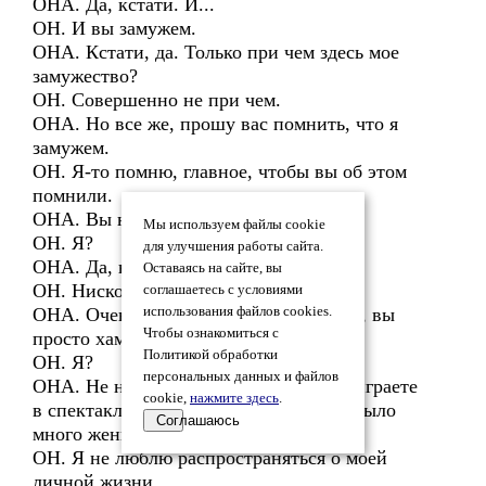
ОНА. Да, кстати. И...
ОН. И вы замужем.
ОНА. Кстати, да. Только при чем здесь мое
замужество?
ОН. Совершенно не при чем.
ОНА. Но все же, прошу вас помнить, что я
замужем.
ОН. Я-то помню, главное, чтобы вы об этом
помнили.
ОНА. Вы начинаете хамить.
Мы используем файлы cookie
ОН. Я?
для улучшения работы сайта.
ОНА. Да, вы.
Оставаясь на сайте, вы
ОН. Нисколько.
соглашаетесь с условиями
ОНА. Очень даже сколько. Мальчишка, вы
использования файлов cookies.
Чтобы ознакомиться с
просто хам.
Политикой обработки
ОН. Я?
персональных данных и файлов
ОНА. Не надо претворяться. Если вы играете
cookie,
нажмите здесь
.
в спектакле, будьте органичны. У вас было
Соглашаюсь
много женщин?
ОН. Я не люблю распространяться о моей
личной жизни.