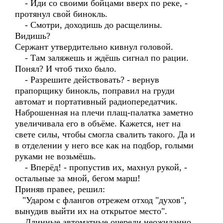
- Иди со своими бойцами вверх по реке, -
протянул свой бинокль.
- Смотри, доходишь до расщелины.
Видишь?
Сержант утвердительно кивнул головой.
- Там заляжешь и ждёшь сигнал по рации.
Понял? И чтоб тихо было.
- Разрешите действовать? - вернув
прапорщику бинокль, поправил на груди
автомат и портативный радиопередатчик.
Наброшенная на плечи плащ-палатка заметно
увеличивала его в объёме. Кажется, нет на
свете силы, чтобы смогла свалить такого. Да и
в отделении у него все как на подбор, голыми
руками не возьмёшь.
- Вперёд! - пропустив их, махнул рукой, -
остальные за мной, бегом марш!
Приняв правее, решил:
"Ударом с флангов отрежем отход "духов",
вынудив выйти их на открытое место".
Длинные автоматные очереди неожиданно