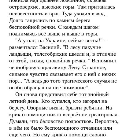
повисла над дальней ложбиной, скрывая
островерхие, высокие горы. Там притаилась
неизвестность и враг. Туда уходил взвод.
Долго тащились по камням берега
беспокойной речки. С каждым шагом
поднимаясь всё выше и выше в горы.
"А у нас, на Украине, сейчас весна!" -
размечтался Василий. "В лесу пахучие
ландыши, толстобрюхие шмели и, в отличие
от этой, тихая, спокойная речка. " Вспомнил
чернобровую красавицу Лену. Странное,
сильное чувство связывает его с ней с неких
пор... "А ведь до того трагического случая не
особо обращал на неё внимание".
Он снова представил себе тот знойный
летний день. Кто купался, кто загорал на
берегу. Озорные визги, брызги ребятни. На
крик о помощи никто всерьёз не среагировал.
Думали, что баловство подростков. Вероятно,
в нём не было беспомощного отчаяния или
ещё чего. Но ему крик о помощи словно