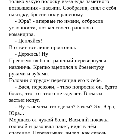
только узкую полоску из-за едва заметного
возвышения - насыпи. Сообразив, снял с себя
накидку, бросив полу раненому.
- Юра? - впервые по имени, отбросив
условности, позвал своего раненого
командира.
- Цепляйся!
В ответ тот лишь простонал.
- Держись! Ну!
Превозмогая боль, раненый перевернулся
навзничь. Крепко вцепился в брезентуху
руками и зубами.
Головин с трудом перетащил его к себе.
- Вася, перевяжи, - тихо попросил он, будто
боясь, что тот этого не сделает. В глазах
застыл испуг.
- Ну, зачем ты это сделал? Зачем? Эх, Юра,
Юра...
Морщась от чужой боли, Василий покачал
головой и разорвал пакет, видя в нём
спасение. Перевязывая, видел, как сквозь