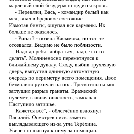
марлевый слой безудержно цедится кровь.
- Перевяжи, Вась, - командир белый как
мел, впал в бредовое состояние.
Измотав бинты, ощупал все карманы. Их
больше не оказалось.
- Ринат? - позвал Касымова, но тот не
отозвался. Видимо не было поблизости.
"Надо до ребят добраться, надо, что-то
делать". Молниеносно переметнулся к
ближайшему дувалу. Сходу, выбив трухлявую
дверь, выпустил длинную автоматную
очередь по периметру всего помещения. Двое
безмолвно рухнули на пол. Трескотню на миг
заглушил разрыв гранаты. Вражеский
пулемёт, главная опасность, замолчал.
Наступило затишье.
"Кажется всё", - облегчённо вздохнул
Василий. Осмотревшись, заметил
выглядывающего из-за угла Терёхина.
Уверенно шагнул к нему за помощью.