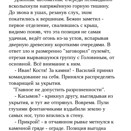
всколыхнули напряжённую горную тишину.
До звона в ушах, резанув слух, эхом
покатились к вершинам. Бежин заметил -
первое отделение, свалившись с крыш,
видимо поняв, что эта позиция не самая
удачная, ведёт огонь из-за углов, вспарывая
дверную древесину короткими очередями. В
ответ зло и размеренно "заговорил" пулемёт,
отрезая вырвавшуюся группу с Головиным, от
основной. Всё внимание к ним.
- Иван! Костя! За камни! - Василий принял
командование на себя. Принялся распределять
товарищей за укрытия.
"Главное не допустить разрозненности".
- Касымов? - крикнул другу, выглядывая из
укрытия, и тут же отпрянул. Вовремя. Пули
глухими фонтанчиками вздыбили землю у
самых ног, тупо впились в стену.
- Прикрой! - в отчаянном рывке метнулся к
каменной гряде - ограде. Позиция выгодна