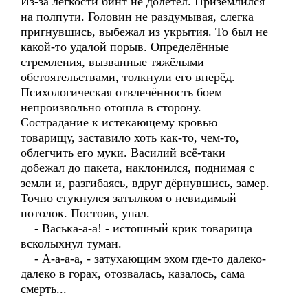
Из-за лёгкости бинт не долетел. Приземлился
на полпути. Головин не раздумывая, слегка
пригнувшись, выбежал из укрытия. То был не
какой-то удалой порыв. Определённые
стремления, вызванные тяжёлыми
обстоятельствами, толкнули его вперёд.
Психологическая отвлечённость боем
непроизвольно отошла в сторону.
Сострадание к истекающему кровью
товарищу, заставило хоть как-то, чем-то,
облегчить его муки. Василий всё-таки
добежал до пакета, наклонился, поднимая с
земли и, разгибаясь, вдруг дёрнувшись, замер.
Точно стукнулся затылком о невидимый
потолок. Постояв, упал.
- Васька-а-а! - истошный крик товарища
всколыхнул туман.
- А-а-а-а, - затухающим эхом где-то далеко-
далеко в горах, отозвалась, казалось, сама
смерть...