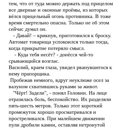
тем, что от туда можно держать под прицелом
все дверные и оконные проёмы, из которых
вёлся прицельный огонь противника. В тоже
время смертельно опасна. Только не об этом
сейчас думал он.
- Давай! – крикнув, приготовился к броску.
Автомат товарища успокоился только тогда,
когда прикрытие потеряло смысл.
- Куда тебя несёт? - донёсся чей-то
срывающийся возглас.
Василий, краем глаза, увидел рванувшегося к
нему прапорщика.
Пробежав немного, вдруг неуклюже осел за
валуном схватившись руками за живот.
"Чёрт! Задели", - понял Головин. На лице
отразилась боль, беспокойство. Их разделяли
пять-шесть метров. Только этот короткий
промежуток хорошо просматривался и
простреливался. При малейшем движении
пули дробили камни, оставляя нетронутой