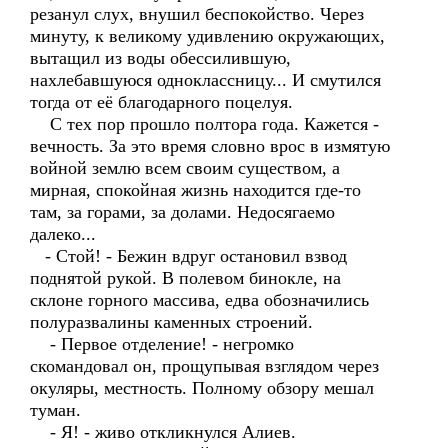
резанул слух, внушил беспокойство. Через
минуту, к великому удивлению окружающих,
вытащил из воды обессилившую,
нахлебавшуюся одноклассницу... И смутился
тогда от её благодарного поцелуя.
С тех пор прошло полтора года. Кажется -
вечность. За это время словно врос в измятую
войной землю всем своим существом, а
мирная, спокойная жизнь находится где-то
там, за горами, за долами. Недосягаемо
далеко...
- Стой! - Бежин вдруг остановил взвод
поднятой рукой. В полевом бинокле, на
склоне горного массива, едва обозначились
полуразвалины каменных строений.
- Первое отделение! - негромко
скомандовал он, прощупывая взглядом через
окуляры, местность. Полному обзору мешал
туман.
- Я! - живо откликнулся Алиев.