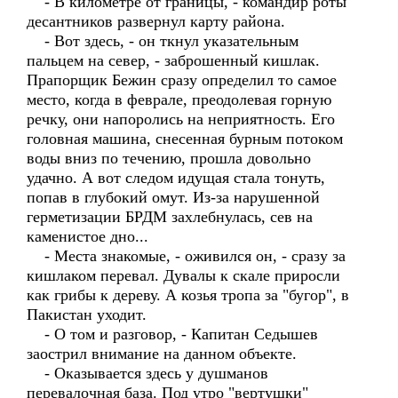
- В километре от границы, - командир роты
десантников развернул карту района.
- Вот здесь, - он ткнул указательным
пальцем на север, - заброшенный кишлак.
Прапорщик Бежин сразу определил то самое
место, когда в феврале, преодолевая горную
речку, они напоролись на неприятность. Его
головная машина, снесенная бурным потоком
воды вниз по течению, прошла довольно
удачно. А вот следом идущая стала тонуть,
попав в глубокий омут. Из-за нарушенной
герметизации БРДМ захлебнулась, сев на
каменистое дно...
- Места знакомые, - оживился он, - сразу за
кишлаком перевал. Дувалы к скале приросли
как грибы к дереву. А козья тропа за "бугор", в
Пакистан уходит.
- О том и разговор, - Капитан Седышев
заострил внимание на данном объекте.
- Оказывается здесь у душманов
перевалочная база. Под утро "вертушки"