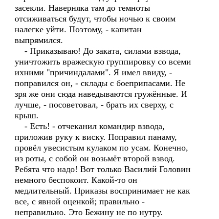
засекли. Наверняка там до темноты
отсиживаться будут, чтобы ночью к своим
налегке уйти. Поэтому, - капитан
выпрямился.
- Приказываю! До заката, силами взвода,
уничтожить вражескую группировку со всеми
ихними "причиндалами". Я имел ввиду, -
поправился он, - склады с боеприпасами. Не
зря же они сюда наведываются гружённые. И
лучше, - посоветовал, - брать их сверху, с
крыш.
- Есть! - отчеканил командир взвода,
приложив руку к виску. Поправил панаму,
провёл увесистым кулаком по усам. Конечно,
из роты, с собой он возьмёт второй взвод.
Ребята что надо! Вот только Василий Головин
немного беспокоит. Какой-то он
медлительный. Приказы воспринимает не как
все, с явной оценкой; правильно -
неправильно. Это Бежину не по нутру.