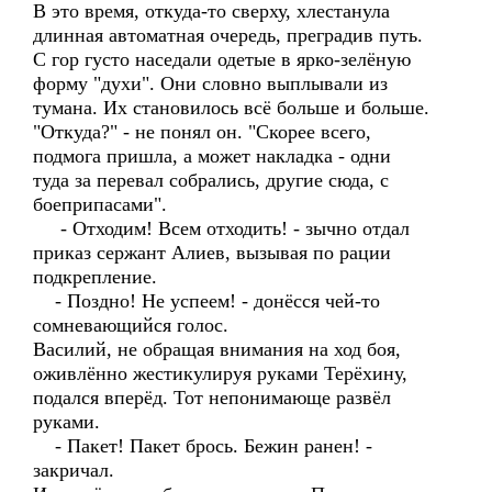
В это время, откуда-то сверху, хлестанула
длинная автоматная очередь, преградив путь.
С гор густо наседали одетые в ярко-зелёную
форму "духи". Они словно выплывали из
тумана. Их становилось всё больше и больше.
"Откуда?" - не понял он. "Скорее всего,
подмога пришла, а может накладка - одни
туда за перевал собрались, другие сюда, с
боеприпасами".
- Отходим! Всем отходить! - зычно отдал
приказ сержант Алиев, вызывая по рации
подкрепление.
- Поздно! Не успеем! - донёсся чей-то
сомневающийся голос.
Василий, не обращая внимания на ход боя,
оживлённо жестикулируя руками Терёхину,
подался вперёд. Тот непонимающе развёл
руками.
- Пакет! Пакет брось. Бежин ранен! -
закричал.